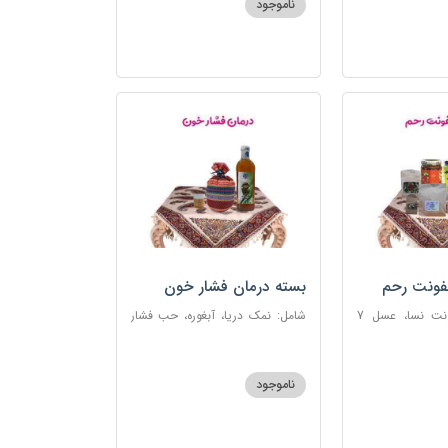
ناموجود
فونت رحم
بسته درمان فشار خون
شامل: دوای عفونت نسا، عسل 7
شامل: نمک دریا، آبغوره، حب فشار
، اسپند، خاکشیر،
خون
شیرین، روغن زرد
ناموجود