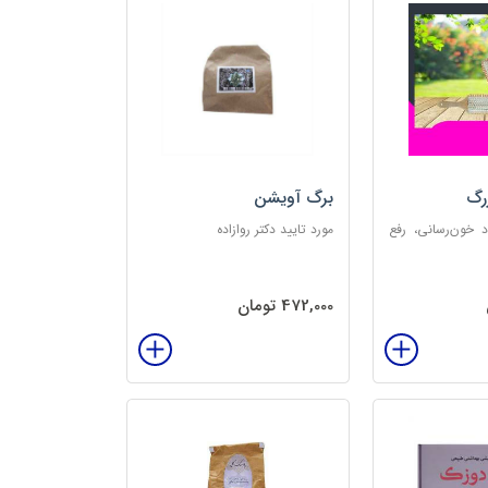
رگ
برگ آویشن
د خون‌رسانی، رفع
مورد تایید دکتر روازاده
تخلیه الکتریسیته
‌بخش
472,000 تومان