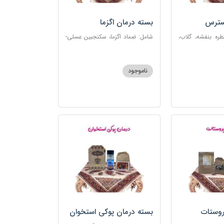
سترس
بسته درمان اگزما
ره بنفشه، گلاب،
شامل: ضماد اگزما، سکنجبین عسلی-
ت، شربت مفرح
عنصلی، گل سرشور، سرکه سیب،
رکب اعصاب، گرده
روغن و قطره بنفشه، کپسول مفتاح
 مبارک
110
ناموجود
روستات
بسته درمان پوکی استخوان