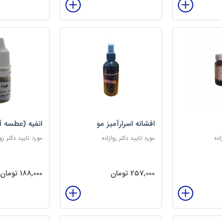
افشانه اسرارآمیز مو
انفیه (عطسه آ
اده
مورد تایید دکتر روازاده
مورد تایید دکتر روا
257,000 تومان
188,000 تومان