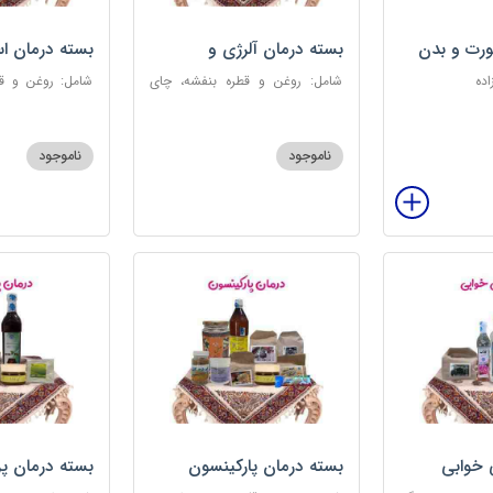
رت و بدن
بسته درمان آلرژی و
بسته درمان ا
حساسیت فصلی
اده
شامل: روغن و قطره بنفشه، چای
شامل: روغن و قط
کوهی، خاکشیر، عرق کاسنی سنگین،
عطر احیا سلام
عرق شاهتره سنگین، عنبرنسارا، عسل
ابریشمی، عرق م
3 ستاره
گل، بهارنارنج، چای
ناموجود
ناموجود
 خوابی
بسته درمان پارکینسون
بسته درمان پ