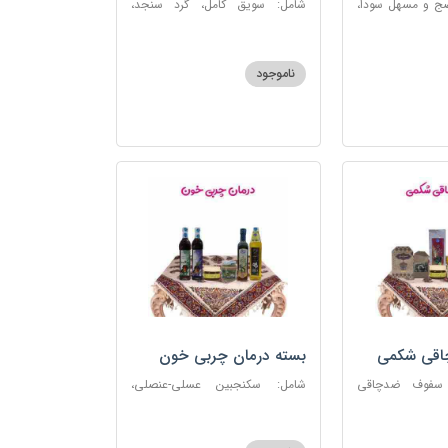
ضج و مسهل سودا،
شامل: سویق کامل، گرد سنجد،
عنصلی، دوسین،
کشک پودری
ناموجود
چاقی شکمی
بسته درمان چربی خون
 سفوف ضدچاقی
شامل: سکنجبین عسلی-عنصلی،
و، شربت مصفای
دوسین، روغن زیتون، روغن ارده
رم کد123
کنجد، ارده کنجد، شیره انگور