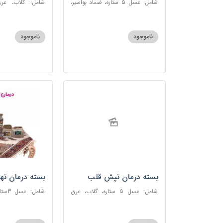
شامل: عسل 5 ستاره، ضماد بواسیر،
شامل: گلاب، عرق
خاکشیر، سکنجبین عسلی-عنصلی،
گاوزبان، سنبل ا
دوسین
عسلی-عنصلی
ناموجود
ناموجود
بسته درمان تپش قلب
بسته درمان ته
شامل: عسل 5 ستاره، گلاب، عرق
شامل:
بیدمشک، عرق بهارنارنج، عطر احیا
سحرآمیز، زنجبیل
سلامت، گل گاوزبان، بهارنارنج