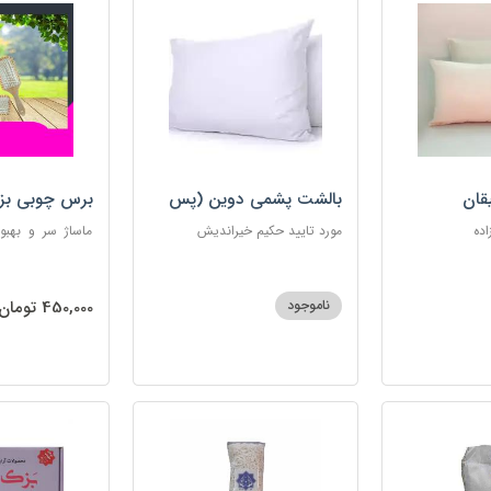
قان
بالشت پشمی دوین (پس
برس چوبی بز
کرایه)
اده
مورد تایید حکیم خیراندیش
ماساژ سر و بهبو
گره‌خوردگی مو، 
ساکن بدن و آرام
ناموجود
450,000 تومان