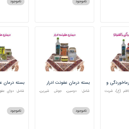
ناموجود
ناموجود
روغن و قطره بنفشه
ماخوردگی و
بسته درمان عفونت ادرار
بسته درمان ع
کاظم (ع)، شربت
شامل: دوسین، جوش شیرین،
 مرکب ضدعفونت،
آویشن، پونه، عرق مرکب ضد
ستاره، نخود زنان
، عنبرنسارا، نمک
عفونت، عسل 3 ستاره
عنبرنسارا، جوش 
اعلا
ناموجود
ناموجود