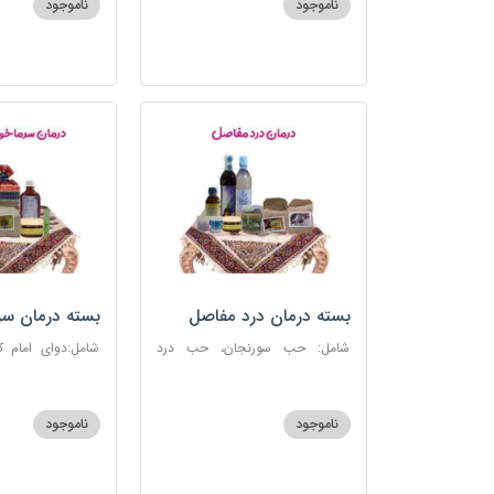
ناموجود
ناموجود
بسته درمان درد مفاصل
بسته درمان سر
آنفلوانزا
شامل: حب سورنجان، حب درد
شامل:دوای امام 
مفاصل و سیاتیک، ارده کنجد، شیره
سرماخوردگی، عرق
انگور، دوسین، دارچین قلم، زنجبیل،
دوسین، عصاره نعنا
دوغ شتر، روغن گرم کد123
دریا
ناموجود
ناموجود