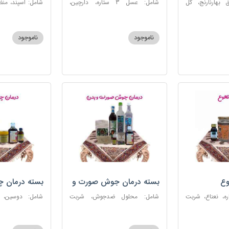
 بهارنارنج، گل
شامل: عسل 3 ستاره، دارچین،
شامل: اسپند، من
لطیب، سکنجبین
زنجبیل، کندر، گل گاوزبان، کنجد
سکنجبین عسلی-
عسلی، دوسین، شربت حیات، گرده
نوره اصیل
گل، حب تقویت حافظه
ناموجود
ناموجود
وع
بسته درمان جوش صورت و
بسته درمان 
بدن
 عسل 3ستاره، نعناع، شربت
شامل: محلول ضدجوش، شربت
شامل: دوسین،
مصفای خون، سکنجبین عسلی-
بلغمی، سویق ج
عنصلی، عرق کاسنی، عرق شاهتره،
خون، اسپند، روغن گ
خاکشیر، صابون شغاری قهوه ای،