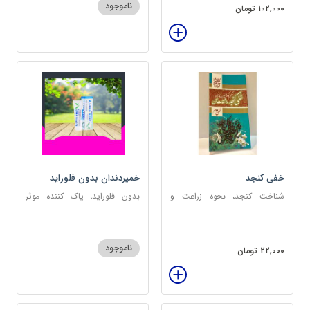
ناموجود
102,000 تومان
خفی کنجد
خمیردندان بدون فلوراید
آلفادنت
شناخت کنجد، نحوه زراعت و
بدون فلوراید، پاک کننده موثر
کشت، خواص کنجد
دندان، ضدپوسیدگی
ناموجود
22,000 تومان