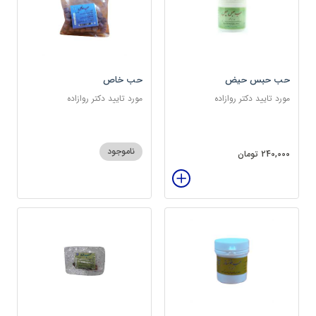
حب حبس حیض
حب خاص
مورد تایید دکتر روازاده
مورد تایید دکتر روازاده
ناموجود
240,000 تومان