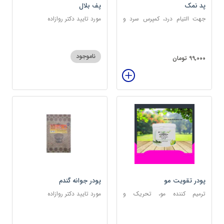
پد نمک
پف بلال
جهت التیام درد، کمپرس سرد و
مورد تایید دکتر روازاده
گرم
ناموجود
99,000 تومان
پودر تقویت مو
پودر جوانه گندم
ترمیم کننده مو، تحریک و
مورد تایید دکتر روازاده
خونرسانی به ریشه مو