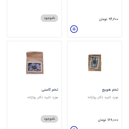
سرشار از پروتئین
ناموجود
94,600 تومان
تخم هویج
تخم کاسنی
مورد تایید دکتر روازاده
مورد تایید دکتر روازاده
ناموجود
126,000 تومان