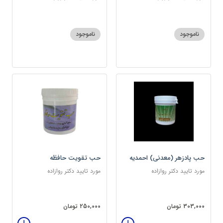
ناموجود
ناموجود
حب پادزهر (معدنی) احمدیه
حب تقویت حافظه
مورد تایید دکتر روازاده
مورد تایید دکتر روازاده
303,000 تومان
250,000 تومان