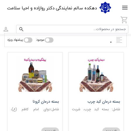
دهکده سالم نمایندگی دکتر روازاده و احیا سلامت
جستجو در محصولات...
موجود
پیشنهاد ویژه
بسته درمان کبد چرب
بسته درمان کرونا
شامل: بسته کبد چرب، شربت
شامل:دوای امام کاظم (ع)،
مصفای خون، عرق کاسنی، عرق
دوسین، اسپند، جوش شیرین،
شاهتره
آویشن، عصاره نعنا، روغن حنظل،
شربت حیات، کندر