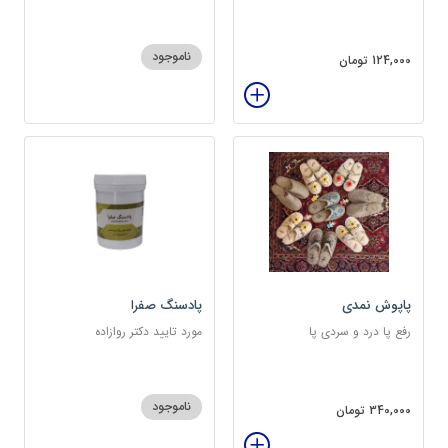
ناموجود
124,000 تومان
پاپوش نمدی
پادسنگ صفرا
رفع پا درد و سردی پا
مورد تایید دکتر روازاده
ناموجود
340,000 تومان