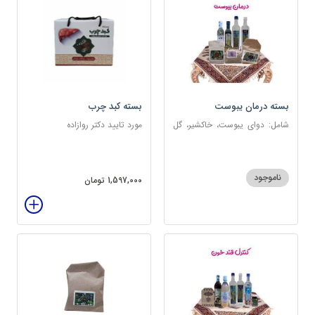
بسته درمان یبوست
بسته کبد چرب
شامل: دوای یبوست، خاکشیر، گل
مورد تایید دکتر روازاده
سرخ، بارهنگ، عرق زول و بوقناق،
عرق یونجه، گلاب، روغن زیتون
ناموجود
1,597,000 تومان