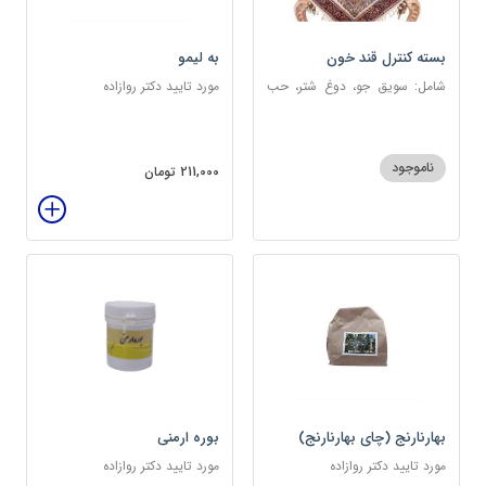
بسته کنترل قند خون
به لیمو
شامل: سویق جو، دوغ شتر، حب
مورد تایید دکتر روازاده
دیابت، عرق مرکب دیابت، عرق
زول و بوقناق، عرق گزنه، سکنجبین
عسلی-عنصلی
ناموجود
211,000 تومان
بهارنارنج (چای بهارنارنج)
بوره ارمنی
مورد تایید دکتر روازاده
مورد تایید دکتر روازاده