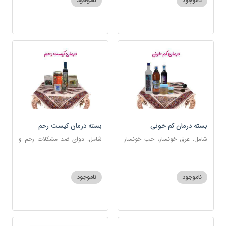
ناموجود
ناموجود
بسته درمان کم خونی
بسته درمان کیست رحم
شامل: عرق خونساز، حب خونساز
شامل: دوای ضد مشکلات رحم و
1و2، گرد کم خونی و تالاسمی،
تخمدان، اسفند، عنبرنسارا، زاج،
حسوم، عرق بیدمشک، سه شیره
خاکشیر، عسل 7 ستاره، روغن
زیتون
ناموجود
ناموجود