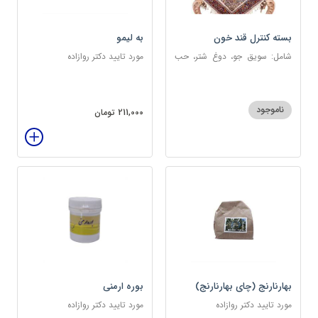
بسته کنترل قند خون
به لیمو
شامل: سویق جو، دوغ شتر، حب
مورد تایید دکتر روازاده
دیابت، عرق مرکب دیابت، عرق
زول و بوقناق، عرق گزنه، سکنجبین
عسلی-عنصلی
ناموجود
211,000 تومان
بهارنارنج (چای بهارنارنج)
بوره ارمنی
مورد تایید دکتر روازاده
مورد تایید دکتر روازاده