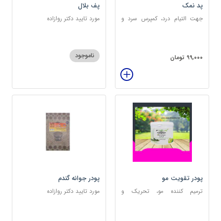
پد نمک
پف بلال
جهت التیام درد، کمپرس سرد و
مورد تایید دکتر روازاده
گرم
ناموجود
99,000 تومان
پودر تقویت مو
پودر جوانه گندم
ترمیم کننده مو، تحریک و
مورد تایید دکتر روازاده
خونرسانی به ریشه مو