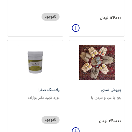
ناموجود
124,000 تومان
پاپوش نمدی
پادسنگ صفرا
رفع پا درد و سردی پا
مورد تایید دکتر روازاده
ناموجود
340,000 تومان