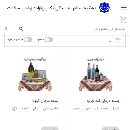
دهکده سالم نمایندگی دکتر روازاده و احیا سلامت
جستجو در محصولات...
موجود
پیشنهاد ویژه
بسته درمان کبد چرب
بسته درمان کرونا
شامل: بسته کبد چرب، شربت
شامل:دوای امام کاظم (ع)،
مصفای خون، عرق کاسنی، عرق
دوسین، اسپند، جوش شیرین،
شاهتره
آویشن، عصاره نعنا، روغن حنظل،
شربت حیات، کندر