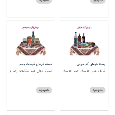
ناموجود
ناموجود
بسته درمان کم خونی
بسته درمان کیست رحم
شامل: عرق خونساز، حب خونساز
شامل: دوای ضد مشکلات رحم و
1و2، گرد کم خونی و تالاسمی،
تخمدان، اسفند، عنبرنسارا، زاج،
حسوم، عرق بیدمشک، سه شیره
خاکشیر، عسل 7 ستاره، روغن
زیتون
ناموجود
ناموجود