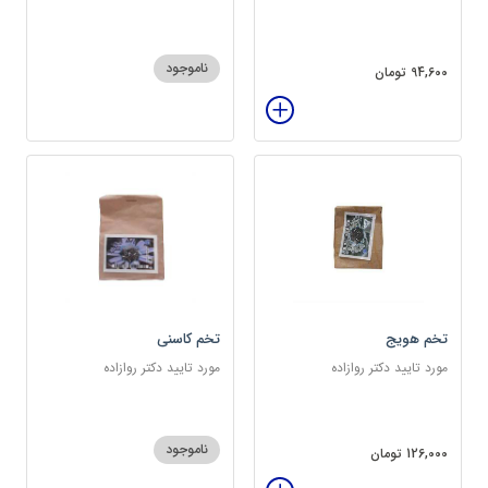
سرشار از پروتئین
ناموجود
94,600 تومان
تخم هویج
تخم کاسنی
مورد تایید دکتر روازاده
مورد تایید دکتر روازاده
ناموجود
126,000 تومان