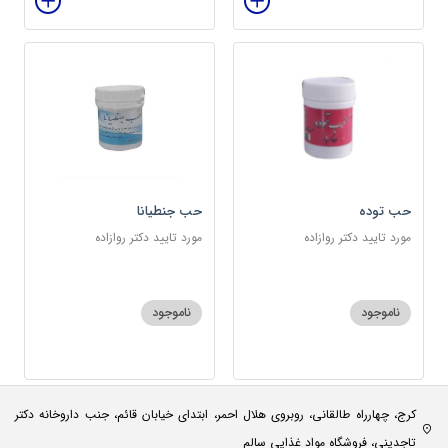
حب توده
حب جنطیانا
مورد تایید دکتر روازاده
مورد تایید دکتر روازاده
ناموجود
ناموجود
کرج، چهارراه طالقانی، روبروی هلال احمر، ابتدای خیابان قائم، جنب داروخانه دکتر
تاجدینی، فروشگاه مواد غذایی سالم