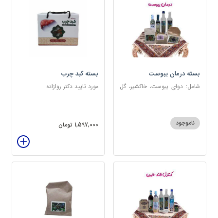
بسته درمان یبوست
بسته کبد چرب
شامل: دوای یبوست، خاکشیر، گل
مورد تایید دکتر روازاده
سرخ، بارهنگ، عرق زول و بوقناق،
عرق یونجه، گلاب، روغن زیتون
ناموجود
1,597,000 تومان