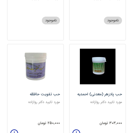
ناموجود
ناموجود
حب پادزهر (معدنی) احمدیه
حب تقویت حافظه
مورد تایید دکتر روازاده
مورد تایید دکتر روازاده
303,000 تومان
250,000 تومان