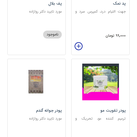
پد نمک
پف بلال
جهت التیام درد، کمپرس سرد و
مورد تایید دکتر روازاده
گرم
ناموجود
99,000 تومان
پودر تقویت مو
پودر جوانه گندم
ترمیم کننده مو، تحریک و
مورد تایید دکتر روازاده
خونرسانی به ریشه مو