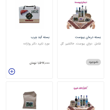
بسته درمان یبوست
بسته کبد چرب
شامل: دوای یبوست، خاکشیر، گل
مورد تایید دکتر روازاده
سرخ، بارهنگ، عرق زول و بوقناق،
عرق یونجه، گلاب، روغن زیتون
ناموجود
1,597,000 تومان