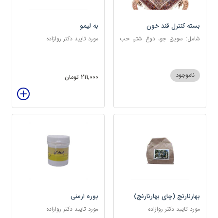
بسته کنترل قند خون
به لیمو
شامل: سویق جو، دوغ شتر، حب
مورد تایید دکتر روازاده
دیابت، عرق مرکب دیابت، عرق
زول و بوقناق، عرق گزنه، سکنجبین
عسلی-عنصلی
ناموجود
211,000 تومان
بهارنارنج (چای بهارنارنج)
بوره ارمنی
مورد تایید دکتر روازاده
مورد تایید دکتر روازاده