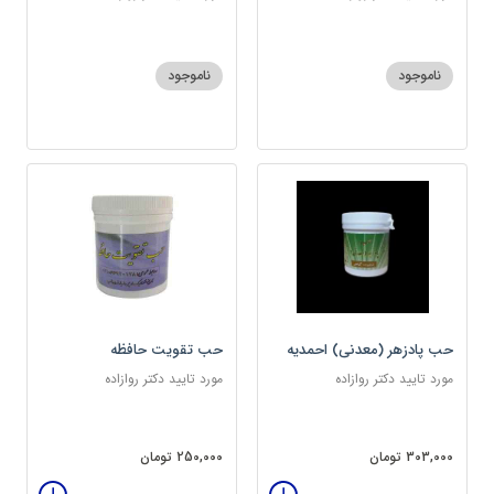
ناموجود
ناموجود
حب پادزهر (معدنی) احمدیه
حب تقویت حافظه
مورد تایید دکتر روازاده
مورد تایید دکتر روازاده
303,000 تومان
250,000 تومان