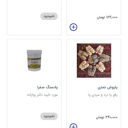
ناموجود
124,000 تومان
پاپوش نمدی
پادسنگ صفرا
رفع پا درد و سردی پا
مورد تایید دکتر روازاده
ناموجود
340,000 تومان