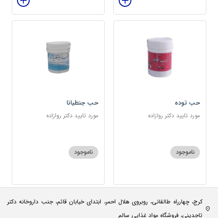
حب توده
حب جنطیانا
مورد تایید دکتر روازاده
مورد تایید دکتر روازاده
ناموجود
ناموجود
کرج، چهارراه طالقانی، روبروی هلال احمر، ابتدای خیابان قائم، جنب داروخانه دکتر
تاجدینی، فروشگاه مواد غذایی سالم