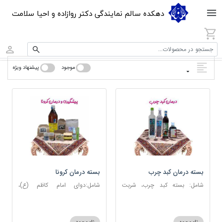
دهکده سالم نمایندگی دکتر روازاده و احیا سلامت
جستجو در محصولات...
موجود
پیشنهاد ویژه
بسته درمان کبد چرب
بسته درمان کرونا
شامل: بسته کبد چرب، شربت
شامل:دوای امام کاظم (ع)،
مصفای خون، عرق کاسنی، عرق
دوسین، اسپند، جوش شیرین،
شاهتره
آویشن، عصاره نعنا، روغن حنظل،
شربت حیات، کندر