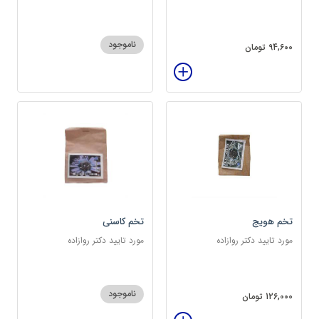
سرشار از پروتئین
ناموجود
94,600 تومان
تخم هویج
تخم کاسنی
مورد تایید دکتر روازاده
مورد تایید دکتر روازاده
ناموجود
126,000 تومان