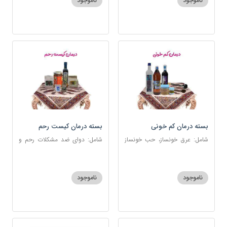
ناموجود
ناموجود
بسته درمان کم خونی
بسته درمان کیست رحم
شامل: عرق خونساز، حب خونساز
شامل: دوای ضد مشکلات رحم و
1و2، گرد کم خونی و تالاسمی،
تخمدان، اسفند، عنبرنسارا، زاج،
حسوم، عرق بیدمشک، سه شیره
خاکشیر، عسل 7 ستاره، روغن
زیتون
ناموجود
ناموجود