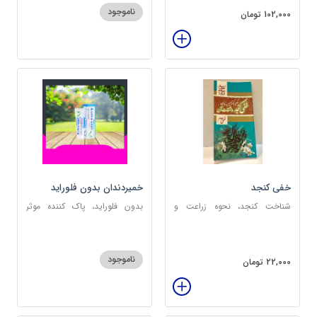
ناموجود
102,000 تومان
خفی کنجد
خمیردندان بدون فلوراید
آلفادنت
شناخت کنجد، نحوه زراعت و
بدون فلوراید، پاک کننده موثر
کشت، خواص کنجد
دندان، ضدپوسیدگی
ناموجود
22,000 تومان