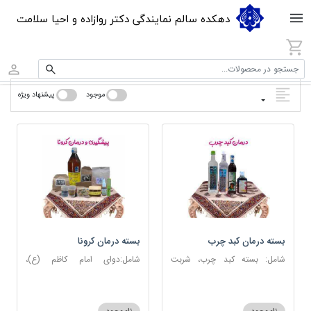
دهکده سالم نمایندگی دکتر روازاده و احیا سلامت
جستجو در محصولات...
موجود
پیشنهاد ویژه
بسته درمان کبد چرب
بسته درمان کرونا
شامل: بسته کبد چرب، شربت
شامل:دوای امام کاظم (ع)،
مصفای خون، عرق کاسنی، عرق
دوسین، اسپند، جوش شیرین،
شاهتره
آویشن، عصاره نعنا، روغن حنظل،
شربت حیات، کندر