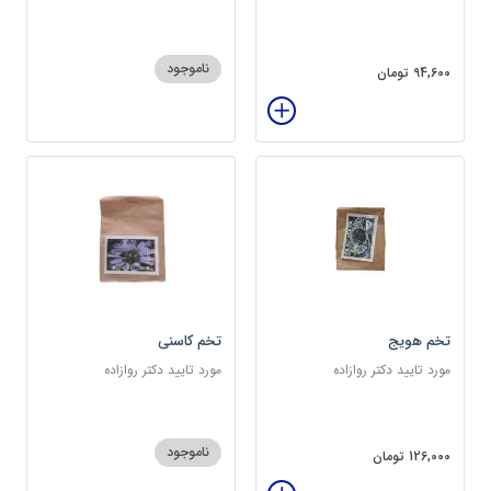
سرشار از پروتئین
ناموجود
94,600 تومان
تخم هویج
تخم کاسنی
مورد تایید دکتر روازاده
مورد تایید دکتر روازاده
ناموجود
126,000 تومان