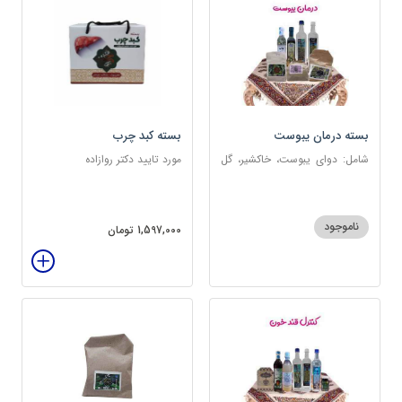
بسته درمان یبوست
بسته کبد چرب
شامل: دوای یبوست، خاکشیر، گل
مورد تایید دکتر روازاده
سرخ، بارهنگ، عرق زول و بوقناق،
عرق یونجه، گلاب، روغن زیتون
ناموجود
1,597,000 تومان