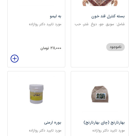
بسته کنترل قند خون
به لیمو
شامل: سویق جو، دوغ شتر، حب
مورد تایید دکتر روازاده
دیابت، عرق مرکب دیابت، عرق
زول و بوقناق، عرق گزنه، سکنجبین
عسلی-عنصلی
ناموجود
211,000 تومان
بهارنارنج (چای بهارنارنج)
بوره ارمنی
مورد تایید دکتر روازاده
مورد تایید دکتر روازاده