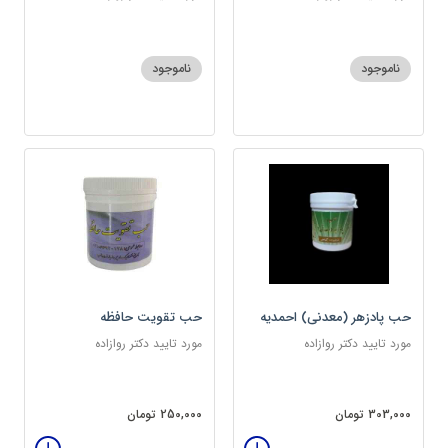
ناموجود
ناموجود
حب پادزهر (معدنی) احمدیه
حب تقویت حافظه
مورد تایید دکتر روازاده
مورد تایید دکتر روازاده
303,000 تومان
250,000 تومان