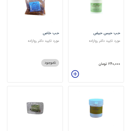
حب حبس حیض
حب خاص
مورد تایید دکتر روازاده
مورد تایید دکتر روازاده
ناموجود
240,000 تومان