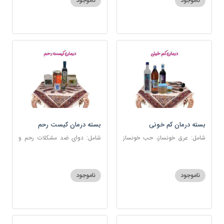
ناموجود
ناموجود
بسته درمان کم خونی
بسته درمان کیست رحم
شامل: عرق خونساز، حب خونساز
شامل: دوای ضد مشکلات رحم و
1و2، گرد کم خونی و تالاسمی،
تخمدان، اسفند، عنبرنسارا، زاج،
حسوم، عرق بیدمشک، سه شیره
خاکشیر، عسل 7 ستاره، روغن
زیتون
ناموجود
ناموجود