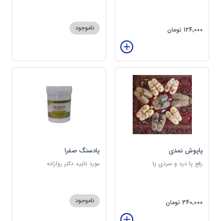
ناموجود
124,000 تومان
پاپوش نمدی
پادسنگ صفرا
رفع پا درد و سردی پا
مورد تایید دکتر روازاده
ناموجود
340,000 تومان