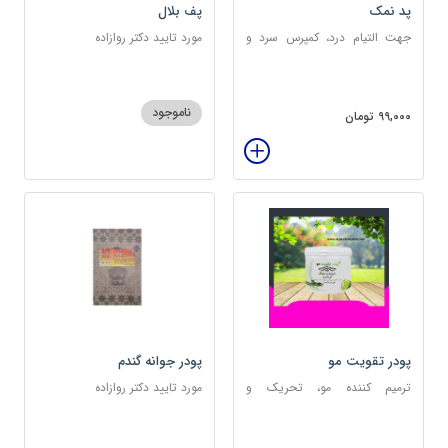
پد نمک
پف بلال
جهت التیام درد، کمپرس سرد و
مورد تایید دکتر روازاده
گرم
ناموجود
99,000 تومان
پودر تقویت مو
پودر جوانه گندم
ترمیم کننده مو، تحریک و
مورد تایید دکتر روازاده
خونرسانی به ریشه مو