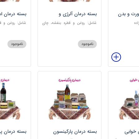
رت و بدن
بسته درمان آلرژی و
بسته درمان ا
حساسیت فصلی
اده
شامل: روغن و قطره بنفشه، چای
شامل: روغن و قط
کوهی، خاکشیر، عرق کاسنی سنگین،
عطر احیا سلام
عرق شاهتره سنگین، عنبرنسارا، عسل
ابریشمی، عرق م
3 ستاره
گل، بهارنارنج، چای
ناموجود
ناموجود
 خوابی
بسته درمان پارکینسون
بسته درمان پ