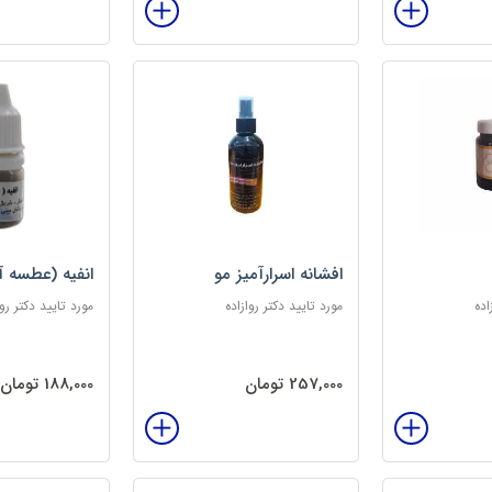
افشانه اسرارآمیز مو
انفیه (عطسه آ
اده
مورد تایید دکتر روازاده
مورد تایید دکتر روا
257,000 تومان
188,000 تومان