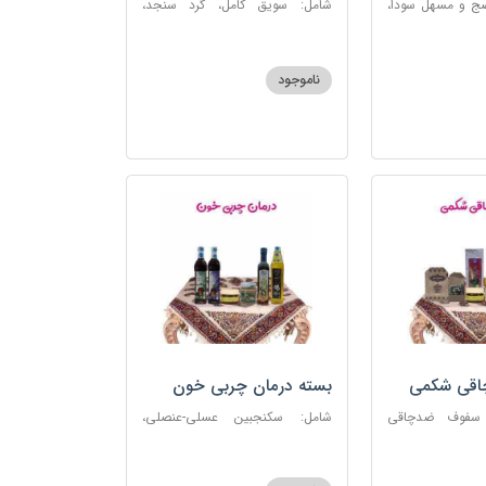
ضج و مسهل سودا،
شامل: سویق کامل، گرد سنجد،
عنصلی، دوسین،
کشک پودری
ناموجود
چاقی شکمی
بسته درمان چربی خون
 سفوف ضدچاقی
شامل: سکنجبین عسلی-عنصلی،
و، شربت مصفای
دوسین، روغن زیتون، روغن ارده
رم کد123
کنجد، ارده کنجد، شیره انگور