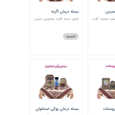
سترس
بسته درمان اگزما
ره بنفشه، گلاب،
شامل: ضماد اگزما، سکنجبین عسلی-
ت، شربت مفرح
عنصلی، گل سرشور، سرکه سیب،
رکب اعصاب، گرده
روغن و قطره بنفشه، کپسول مفتاح
 مبارک
110
ناموجود
روستات
بسته درمان پوکی استخوان