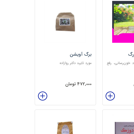
رگ
برگ آویشن
د خون‌رسانی، رفع
مورد تایید دکتر روازاده
تخلیه الکتریسیته
‌بخش
472,000 تومان