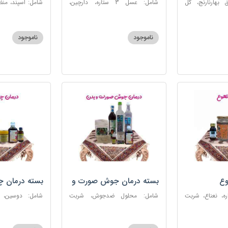
 بهارنارنج، گل
شامل: عسل 3 ستاره، دارچین،
شامل: اسپند، من
لطیب، سکنجبین
زنجبیل، کندر، گل گاوزبان، کنجد
سکنجبین عسلی-
عسلی، دوسین، شربت حیات، گرده
نوره اصیل
گل، حب تقویت حافظه
ناموجود
ناموجود
وع
بسته درمان جوش صورت و
بسته درمان 
بدن
 عسل 3ستاره، نعناع، شربت
شامل: محلول ضدجوش، شربت
شامل: دوسین،
مصفای خون، سکنجبین عسلی-
بلغمی، سویق ج
عنصلی، عرق کاسنی، عرق شاهتره،
خون، اسپند، روغن گ
خاکشیر، صابون شغاری قهوه ای،