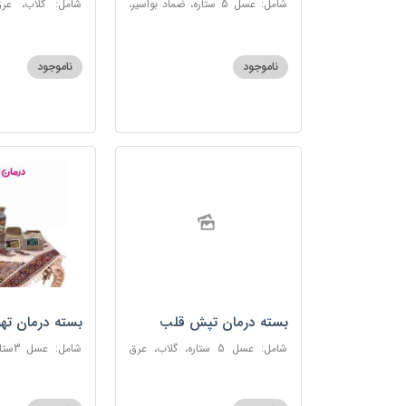
شامل: عسل 5 ستاره، ضماد بواسیر،
شامل: گلاب، عرق
خاکشیر، سکنجبین عسلی-عنصلی،
گاوزبان، سنبل ا
دوسین
عسلی-عنصلی
ناموجود
ناموجود
بسته درمان تپش قلب
بسته درمان ته
شامل: عسل 5 ستاره، گلاب، عرق
شامل:
بیدمشک، عرق بهارنارنج، عطر احیا
سحرآمیز، زنجبیل
سلامت، گل گاوزبان، بهارنارنج