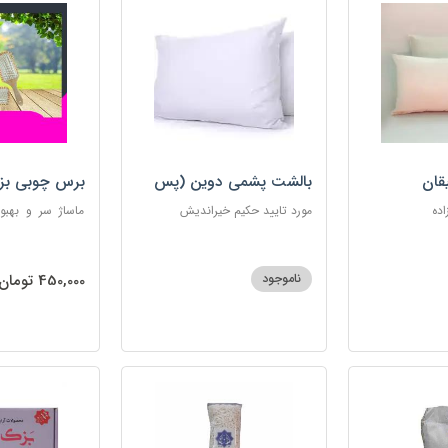
قان
بالشت پشمی دوین (پس
برس چوبی بز
کرایه)
اده
مورد تایید حکیم خیراندیش
ماساژ سر و بهبو
گره‌خوردگی مو، 
ساکن بدن و آرام
ناموجود
450,000 تومان