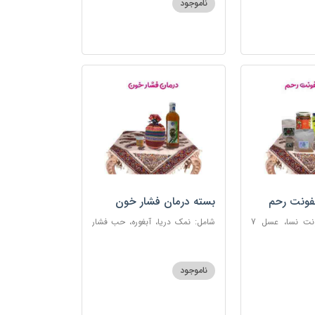
ناموجود
فونت رحم
بسته درمان فشار خون
شامل: دوای عفونت نسا، عسل 7
شامل: نمک دریا، آبغوره، حب فشار
، اسپند، خاکشیر،
خون
شیرین، روغن زرد
ناموجود