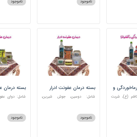
ناموجود
ناموجود
روغن و قطره بنفشه
ماخوردگی و
بسته درمان عفونت ادرار
بسته درمان ع
کاظم (ع)، شربت
شامل: دوسین، جوش شیرین،
 مرکب ضدعفونت،
آویشن، پونه، عرق مرکب ضد
ستاره، نخود زنان
، عنبرنسارا، نمک
عفونت، عسل 3 ستاره
عنبرنسارا، جوش 
اعلا
ناموجود
ناموجود