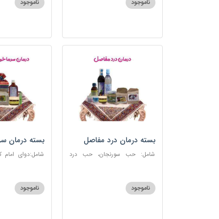
ناموجود
ناموجود
بسته درمان درد مفاصل
بسته درمان سر
آنفلوانزا
شامل: حب سورنجان، حب درد
شامل:دوای امام 
مفاصل و سیاتیک، ارده کنجد، شیره
سرماخوردگی، عرق
انگور، دوسین، دارچین قلم، زنجبیل،
دوسین، عصاره نعنا
دوغ شتر، روغن گرم کد123
دریا
ناموجود
ناموجود