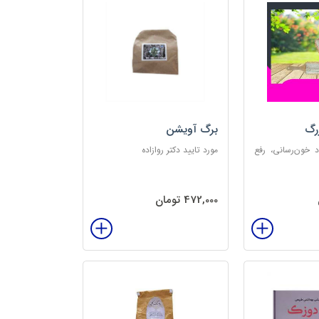
رگ
برگ آویشن
د خون‌رسانی، رفع
مورد تایید دکتر روازاده
تخلیه الکتریسیته
‌بخش
472,000 تومان