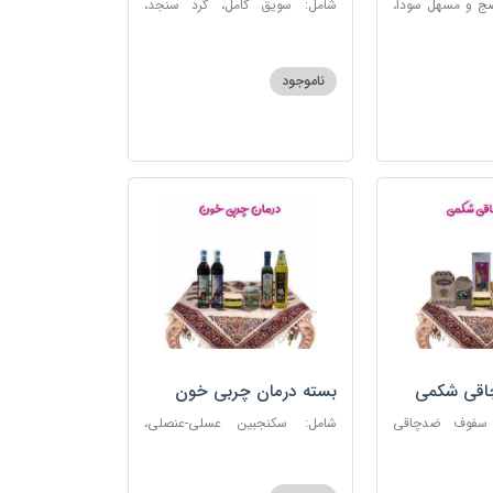
ضج و مسهل سودا،
شامل: سویق کامل، گرد سنجد،
عنصلی، دوسین،
کشک پودری
ناموجود
چاقی شکمی
بسته درمان چربی خون
 سفوف ضدچاقی
شامل: سکنجبین عسلی-عنصلی،
و، شربت مصفای
دوسین، روغن زیتون، روغن ارده
رم کد123
کنجد، ارده کنجد، شیره انگور