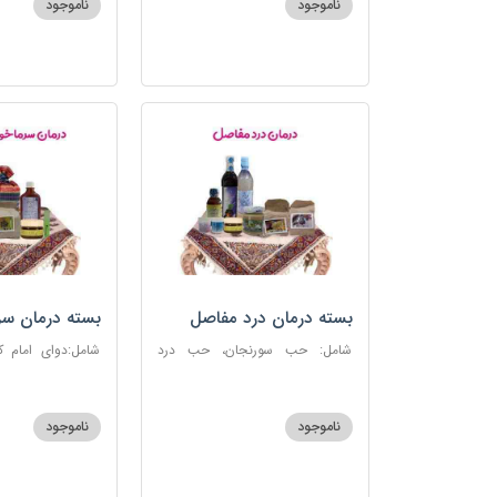
ناموجود
ناموجود
بسته درمان درد مفاصل
بسته درمان سر
آنفلوانزا
شامل: حب سورنجان، حب درد
شامل:دوای امام 
مفاصل و سیاتیک، ارده کنجد، شیره
سرماخوردگی، عرق
انگور، دوسین، دارچین قلم، زنجبیل،
دوسین، عصاره نعنا
دوغ شتر، روغن گرم کد123
دریا
ناموجود
ناموجود