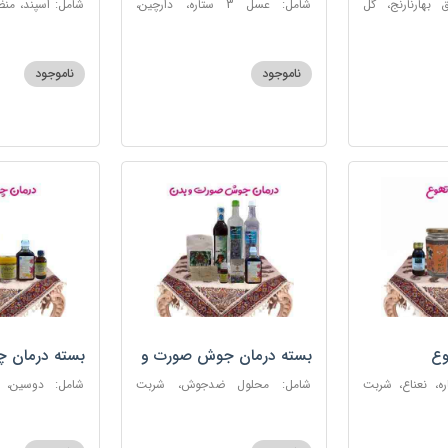
 بهارنارنج، گل
شامل: عسل 3 ستاره، دارچین،
شامل: اسپند، من
لطیب، سکنجبین
زنجبیل، کندر، گل گاوزبان، کنجد
سکنجبین عسلی-
عسلی، دوسین، شربت حیات، گرده
نوره اصیل
گل، حب تقویت حافظه
ناموجود
ناموجود
وع
بسته درمان جوش صورت و
بسته درمان 
بدن
 عسل 3ستاره، نعناع، شربت
شامل: محلول ضدجوش، شربت
شامل: دوسین،
مصفای خون، سکنجبین عسلی-
بلغمی، سویق ج
عنصلی، عرق کاسنی، عرق شاهتره،
خون، اسپند، روغن گ
خاکشیر، صابون شغاری قهوه ای،