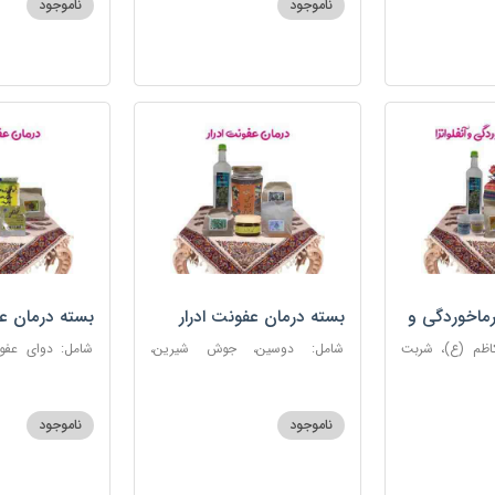
ناموجود
ناموجود
روغن و قطره بنفشه
ماخوردگی و
بسته درمان عفونت ادرار
بسته درمان ع
کاظم (ع)، شربت
شامل: دوسین، جوش شیرین،
 مرکب ضدعفونت،
آویشن، پونه، عرق مرکب ضد
ستاره، نخود زنان
، عنبرنسارا، نمک
عفونت، عسل 3 ستاره
عنبرنسارا، جوش 
اعلا
ناموجود
ناموجود