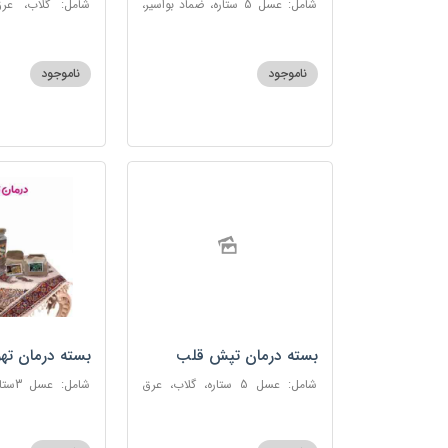
شامل: عسل 5 ستاره، ضماد بواسیر،
شامل: گلاب، عرق
خاکشیر، سکنجبین عسلی-عنصلی،
گاوزبان، سنبل ا
دوسین
عسلی-عنصلی
ناموجود
ناموجود
بسته درمان تپش قلب
بسته درمان ته
شامل: عسل 5 ستاره، گلاب، عرق
شامل:
بیدمشک، عرق بهارنارنج، عطر احیا
سحرآمیز، زنجبیل
سلامت، گل گاوزبان، بهارنارنج