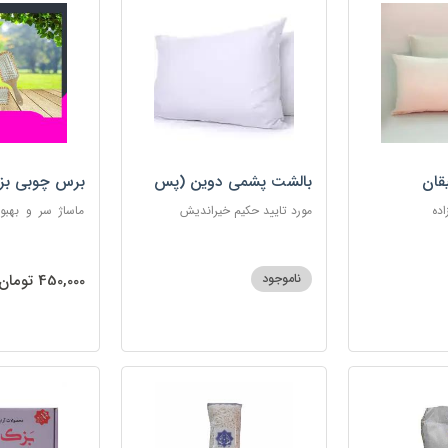
قان
بالشت پشمی دوین (پس
برس چوبی بز
کرایه)
اده
مورد تایید حکیم خیراندیش
ماساژ سر و بهبو
گره‌خوردگی مو، 
ساکن بدن و آرام
ناموجود
450,000 تومان