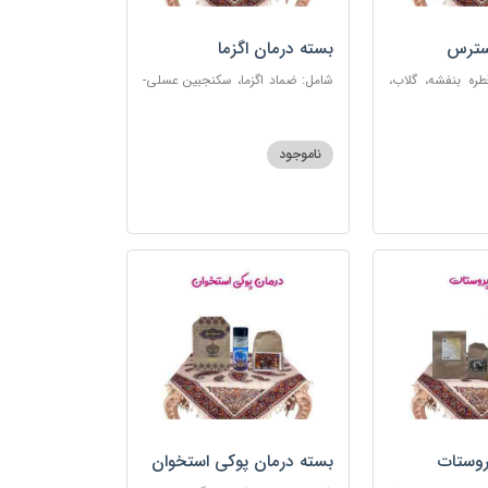
سترس
بسته درمان اگزما
ره بنفشه، گلاب،
شامل: ضماد اگزما، سکنجبین عسلی-
ت، شربت مفرح
عنصلی، گل سرشور، سرکه سیب،
رکب اعصاب، گرده
روغن و قطره بنفشه، کپسول مفتاح
 مبارک
110
ناموجود
روستات
بسته درمان پوکی استخوان