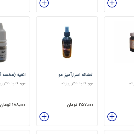
افشانه اسرارآمیز مو
انفیه (عطسه آ
اده
مورد تایید دکتر روازاده
مورد تایید دکتر روا
257,000 تومان
188,000 تومان