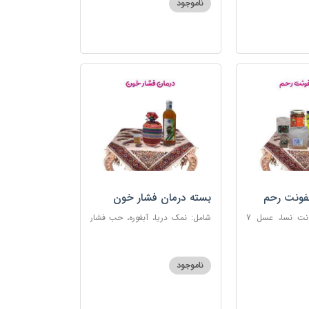
ناموجود
فونت رحم
بسته درمان فشار خون
شامل: دوای عفونت نسا، عسل 7
شامل: نمک دریا، آبغوره، حب فشار
، اسپند، خاکشیر،
خون
شیرین، روغن زرد
ناموجود