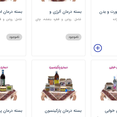
رت و بدن
بسته درمان آلرژی و
بسته درمان ا
حساسیت فصلی
اده
شامل: روغن و قطره بنفشه، چای
شامل: روغن و قط
کوهی، خاکشیر، عرق کاسنی سنگین،
عطر احیا سلام
عرق شاهتره سنگین، عنبرنسارا، عسل
ابریشمی، عرق م
3 ستاره
گل، بهارنارنج، چای
ناموجود
ناموجود
 خوابی
بسته درمان پارکینسون
بسته درمان پ