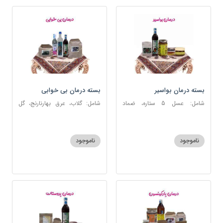
بسته درمان بواسیر
بسته درمان بی خوابی
شامل: عسل 5 ستاره، ضماد
شامل: گلاب، عرق بهارنارنج، گل
بواسیر، خاکشیر، سکنجبین عسلی-
گاوزبان، سنبل الطیب، سکنجبین
عنصلی، دوسین
عسلی-عنصلی
ناموجود
ناموجود