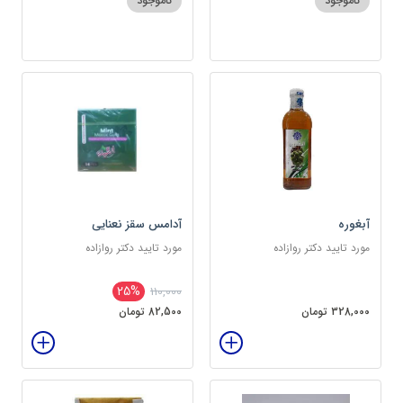
ناموجود
ناموجود
آبغوره
آدامس سقز نعنایی
مورد تایید دکتر روازاده
مورد تایید دکتر روازاده
25%
110,000
328,000 تومان
82,500 تومان