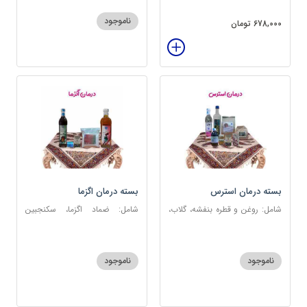
عنبرنسارا، عسل 3 ستاره
ناموجود
678,000 تومان
بسته درمان استرس
بسته درمان اگزما
شامل: روغن و قطره بنفشه، گلاب،
شامل: ضماد اگزما، سکنجبین
عطر احیا سلامت، شربت مفرح
عسلی-عنصلی، گل سرشور، سرکه
ابریشمی، عرق مرکب اعصاب، گرده
سیب، روغن و قطره بنفشه،
گل، بهارنارنج، چای مبارک
کپسول مفتاح 110
ناموجود
ناموجود