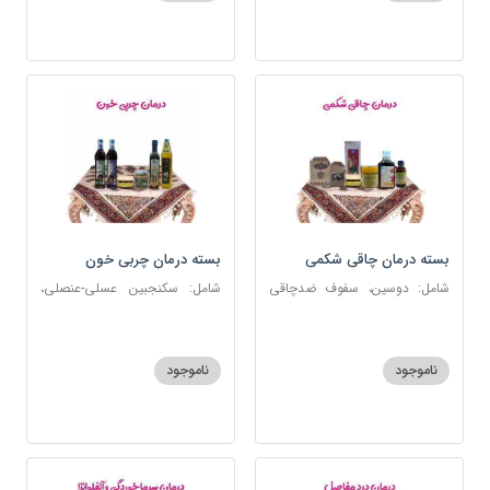
بسته درمان چاقی شکمی
بسته درمان چربی خون
شامل: دوسین، سفوف ضدچاقی
شامل: سکنجبین عسلی-عنصلی،
بلغمی، سویق جو، شربت مصفای
دوسین، روغن زیتون، روغن ارده
خون، اسپند، روغن گرم کد123
کنجد، ارده کنجد، شیره انگور
ناموجود
ناموجود