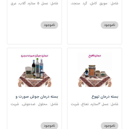
شامل: سویق کامل، گرد سنجد،
شامل: عسل 5 ستاره، گلاب، عرق
کشک پودری
بیدمشک، عرق بهارنارنج، عطر احیا
سلامت، گل گاوزبان، بهارنارنج
ناموجود
ناموجود
بسته درمان تهوع
بسته درمان جوش صورت و
بدن
شامل: عسل 3ستاره، نعناع، شربت
شامل: محلول ضدجوش، شربت
سحرآمیز، زنجبیل
مصفای خون، سکنجبین عسلی-
عنصلی، عرق کاسنی، عرق شاهتره،
خاکشیر، صابون شغاری قهوه ای،
ناموجود
ناموجود
روغن و قطره بنفشه