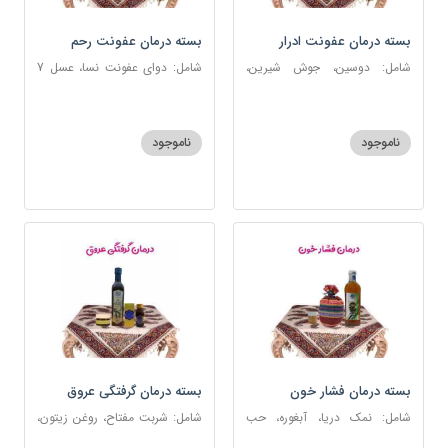
بسته درمان عفونت ادرار
بسته درمان عفونت رحم
شامل: دوسین، جوش شیرین،
شامل: دوای عفونت نسا، عسل 7
آویشن، پونه، عرق مرکب ضد
ستاره، نخود زنان، اسپند، خاکشیر،
عفونت، عسل 3 ستاره
عنبرنسارا، جوش شیرین، روغن زرد
اعلا
ناموجود
ناموجود
بسته درمان فشار خون
بسته درمان گرفتگی عروق
شامل: نمک دریا، آبغوره، حب
شامل: شربت مفتاح، روغن زیتون،
فشار خون
شربت منضج مسهل جامع، دوسین