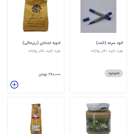
اتود سرمه (اثمد)
ادویه اجدادی (زیرخاکی)
مورد تایید دکتر روازاده
مورد تایید دکتر روازاده
ناموجود
260,000 تومان