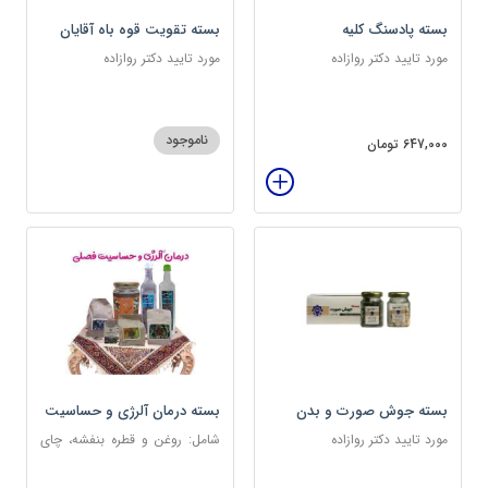
بسته پادسنگ کلیه
بسته تقویت قوه باه آقایان
مورد تایید دکتر روازاده
مورد تایید دکتر روازاده
ناموجود
647,000 تومان
بسته جوش صورت و بدن
بسته درمان آلرژی و حساسیت
فصلی
مورد تایید دکتر روازاده
شامل: روغن و قطره بنفشه، چای
کوهی، خاکشیر، عرق کاسنی
سنگین، عرق شاهتره سنگین،