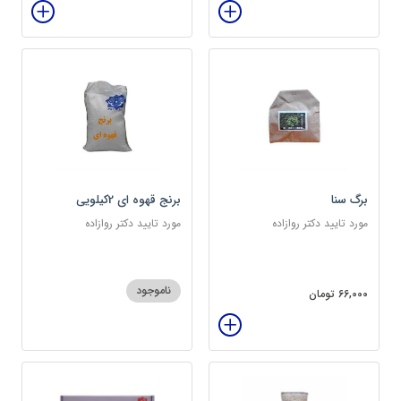
برگ سنا
برنج قهوه ای 2کیلویی
مورد تایید دکتر روازاده
مورد تایید دکتر روازاده
ناموجود
66,000 تومان