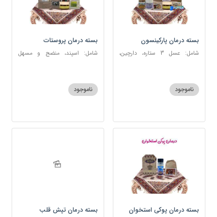
بسته درمان پارکینسون
بسته درمان پروستات
شامل: عسل 3 ستاره، دارچین،
شامل: اسپند، منضج و مسهل
زنجبیل، کندر، گل گاوزبان، کنجد
سودا، سکنجبین عسلی-عنصلی،
عسلی، دوسین، شربت حیات، گرده
دوسین، نوره اصیل
گل، حب تقویت حافظه
ناموجود
ناموجود
بسته درمان پوکی استخوان
بسته درمان تپش قلب