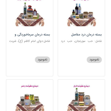
بسته درمان درد مفاصل
بسته درمان سرماخوردگی و
آنفلوانزا
شامل: حب سورنجان، حب درد
شامل:دوای امام کاظم (ع)، شربت
مفاصل و سیاتیک، ارده کنجد،
سرماخوردگی، عرق مرکب
شیره انگور، دوسین، دارچین قلم،
ضدعفونت، دوسین، عصاره نعنا،
زنجبیل، دوغ شتر، روغن گرم
عنبرنسارا، نمک دریا
ناموجود
ناموجود
کد123