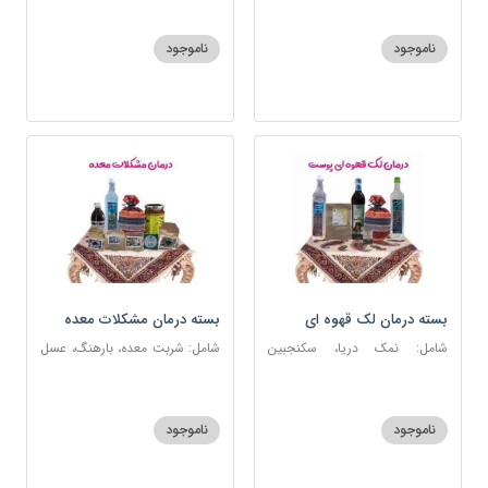
ناموجود
ناموجود
بسته درمان لک قهوه ای
بسته درمان مشکلات معده
پوست
شامل: نمک دریا، سکنجبین
شامل: شربت معده، بارهنگ، عسل
عسلی-عنصلی، عرق کاسنی، عرق
5 ستاره، آویشن، عرق نعنا، نمک
شاهتره، منضج و مسهل سودا،
دریا، زیره سبز، سیاهدانه، گرد شویا
روغن و قطره بنفشه
ناموجود
ناموجود