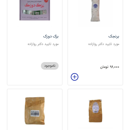
برنجک
بزک دوزک
مورد تایید دکتر روازاده
مورد تایید دکتر روازاده
ناموجود
96,000 تومان