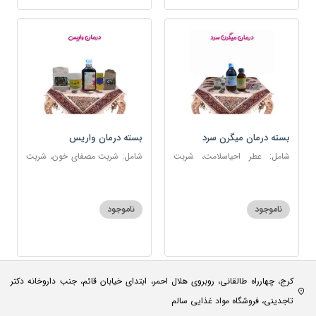
بسته درمان میگرن سرد
بسته درمان واریس
شامل: عطر احیاسلامت، شربت
شامل: شربت مصفای خون، شربت
مفرح ابریشمی، قطره سردرد،
منضج مسهل جامع، ضماد ب111،
روغن و قطره بنفشه، روغن گرم
خاکشیر، اسپند
کد123
ناموجود
ناموجود
کرج، چهارراه طالقانی، روبروی هلال احمر، ابتدای خیابان قائم، جنب داروخانه دکتر
تاجدینی، فروشگاه مواد غذایی سالم