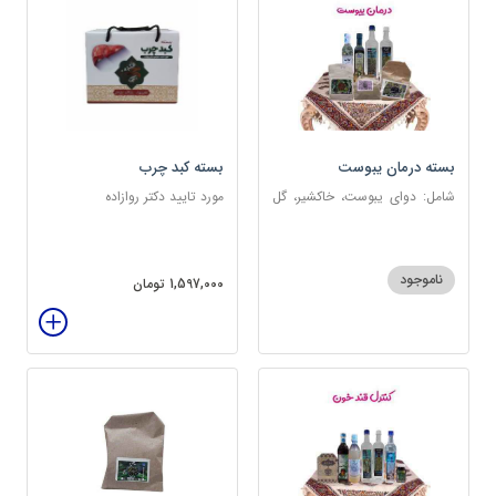
بسته درمان یبوست
بسته کبد چرب
شامل: دوای یبوست، خاکشیر، گل
مورد تایید دکتر روازاده
سرخ، بارهنگ، عرق زول و بوقناق،
عرق یونجه، گلاب، روغن زیتون
ناموجود
1,597,000 تومان