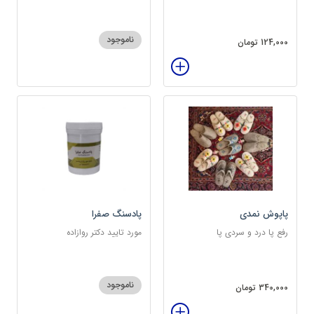
ناموجود
124,000 تومان
پاپوش نمدی
پادسنگ صفرا
رفع پا درد و سردی پا
مورد تایید دکتر روازاده
ناموجود
340,000 تومان