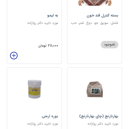
بسته کنترل قند خون
به لیمو
شامل: سویق جو، دوغ شتر، حب
مورد تایید دکتر روازاده
دیابت، عرق مرکب دیابت، عرق
زول و بوقناق، عرق گزنه، سکنجبین
عسلی-عنصلی
ناموجود
211,000 تومان
بهارنارنج (چای بهارنارنج)
بوره ارمنی
مورد تایید دکتر روازاده
مورد تایید دکتر روازاده