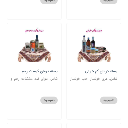
ناموجود
ناموجود
بسته درمان کم خونی
بسته درمان کیست رحم
شامل: عرق خونساز، حب خونساز
شامل: دوای ضد مشکلات رحم و
1و2، گرد کم خونی و تالاسمی،
تخمدان، اسفند، عنبرنسارا، زاج،
حسوم، عرق بیدمشک، سه شیره
خاکشیر، عسل 7 ستاره، روغن
زیتون
ناموجود
ناموجود