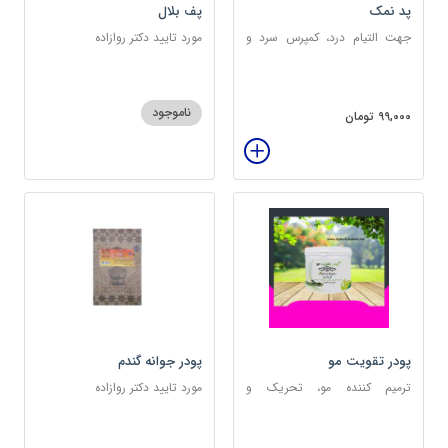
پد نمک
پف بلال
جهت التیام درد، کمپرس سرد و
مورد تایید دکتر روازاده
گرم
ناموجود
99,000 تومان
پودر تقویت مو
پودر جوانه گندم
ترمیم کننده مو، تحریک و
مورد تایید دکتر روازاده
خونرسانی به ریشه مو