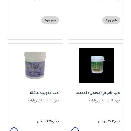
ناموجود
ناموجود
حب پادزهر (معدنی) احمدیه
حب تقویت حافظه
مورد تایید دکتر روازاده
مورد تایید دکتر روازاده
303,000 تومان
250,000 تومان