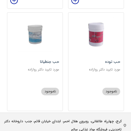
حب توده
حب جنطیانا
مورد تایید دکتر روازاده
مورد تایید دکتر روازاده
ناموجود
ناموجود
کرج، چهارراه طالقانی، روبروی هلال احمر، ابتدای خیابان قائم، جنب داروخانه دکتر
تاجدینی، فروشگاه مواد غذایی سالم