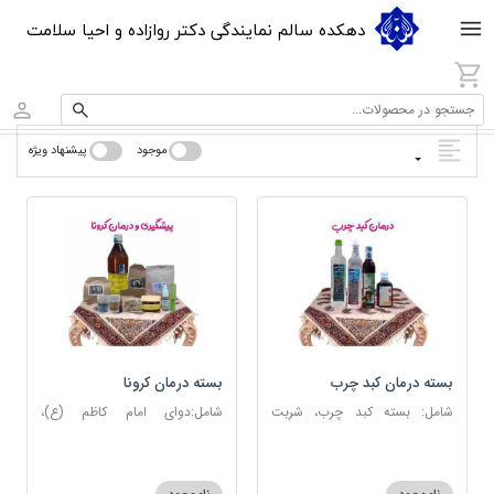
دهکده سالم نمایندگی دکتر روازاده و احیا سلامت
جستجو در محصولات...
موجود
پیشنهاد ویژه
بسته درمان کبد چرب
بسته درمان کرونا
شامل: بسته کبد چرب، شربت
شامل:دوای امام کاظم (ع)،
مصفای خون، عرق کاسنی، عرق
دوسین، اسپند، جوش شیرین،
شاهتره
آویشن، عصاره نعنا، روغن حنظل،
شربت حیات، کندر