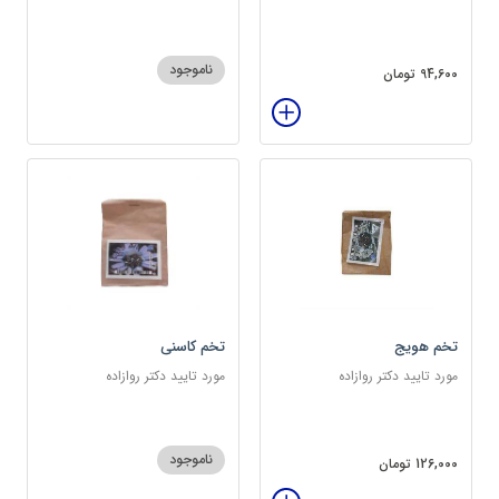
سرشار از پروتئین
ناموجود
94,600 تومان
تخم هویج
تخم کاسنی
مورد تایید دکتر روازاده
مورد تایید دکتر روازاده
ناموجود
126,000 تومان