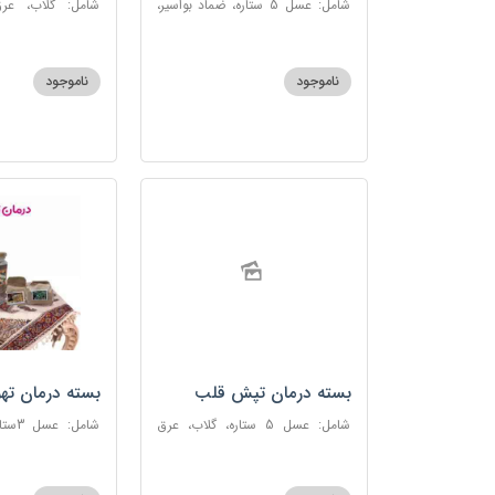
شامل: عسل 5 ستاره، ضماد بواسیر،
شامل: گلاب، عرق
خاکشیر، سکنجبین عسلی-عنصلی،
گاوزبان، سنبل ا
دوسین
عسلی-عنصلی
ناموجود
ناموجود
بسته درمان تپش قلب
بسته درمان ته
شامل: عسل 5 ستاره، گلاب، عرق
شامل:
بیدمشک، عرق بهارنارنج، عطر احیا
سحرآمیز، زنجبیل
سلامت، گل گاوزبان، بهارنارنج