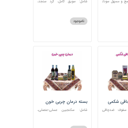
ضج و مسهل سودا،
شامل: سویق کامل، گرد سنجد،
عنصلی، دوسین،
کشک پودری
ناموجود
چاقی شکمی
بسته درمان چربی خون
 سفوف ضدچاقی
شامل: سکنجبین عسلی-عنصلی،
و، شربت مصفای
دوسین، روغن زیتون، روغن ارده
رم کد123
کنجد، ارده کنجد، شیره انگور