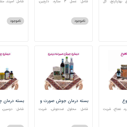
 بهارنارنج، گل
شامل: عسل 3 ستاره، دارچین،
شامل: اسپند، من
لطیب، سکنجبین
زنجبیل، کندر، گل گاوزبان، کنجد
سکنجبین عسلی-
عسلی، دوسین، شربت حیات، گرده
نوره اصیل
گل، حب تقویت حافظه
ناموجود
ناموجود
وع
بسته درمان جوش صورت و
بسته درمان 
بدن
 عسل 3ستاره، نعناع، شربت
شامل: محلول ضدجوش، شربت
شامل: دوسین،
مصفای خون، سکنجبین عسلی-
بلغمی، سویق ج
عنصلی، عرق کاسنی، عرق شاهتره،
خون، اسپند، روغن گ
خاکشیر، صابون شغاری قهوه ای،