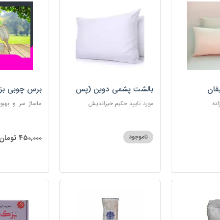
قان
بالشت پشمی دوین (پس
برس چوبی بز
کرایه)
اده
مورد تایید حکیم خیراندیش
ماساژ سر و بهبو
گره‌خوردگی مو، 
ساکن بدن و آرام
ناموجود
450,000 تومان