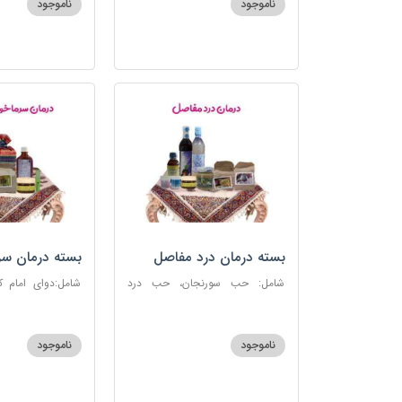
ناموجود
ناموجود
بسته درمان درد مفاصل
بسته درمان سر
آنفلوانزا
شامل: حب سورنجان، حب درد
شامل:دوای امام 
مفاصل و سیاتیک، ارده کنجد، شیره
سرماخوردگی، عرق
انگور، دوسین، دارچین قلم، زنجبیل،
دوسین، عصاره نعنا
دوغ شتر، روغن گرم کد123
دریا
ناموجود
ناموجود