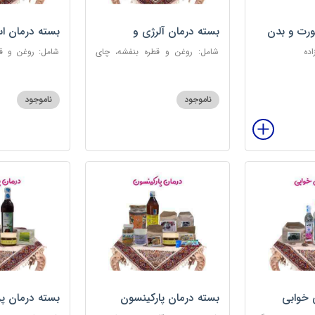
رت و بدن
بسته درمان آلرژی و
بسته درمان ا
حساسیت فصلی
اده
شامل: روغن و قطره بنفشه، چای
شامل: روغن و قط
کوهی، خاکشیر، عرق کاسنی سنگین،
عطر احیا سلام
عرق شاهتره سنگین، عنبرنسارا، عسل
ابریشمی، عرق م
3 ستاره
گل، بهارنارنج، چای
ناموجود
ناموجود
 خوابی
بسته درمان پارکینسون
بسته درمان پ