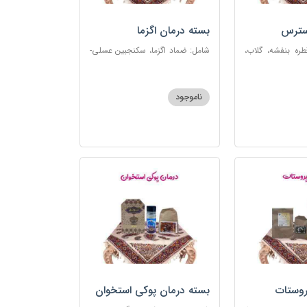
سترس
بسته درمان اگزما
ره بنفشه، گلاب،
شامل: ضماد اگزما، سکنجبین عسلی-
ت، شربت مفرح
عنصلی، گل سرشور، سرکه سیب،
رکب اعصاب، گرده
روغن و قطره بنفشه، کپسول مفتاح
 مبارک
110
ناموجود
روستات
بسته درمان پوکی استخوان