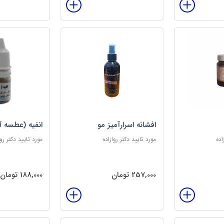
افشانه اسرارآمیز مو
انفیه (عطسه آ
اده
مورد تایید دکتر روازاده
مورد تایید دکتر روا
257,000 تومان
188,000 تومان