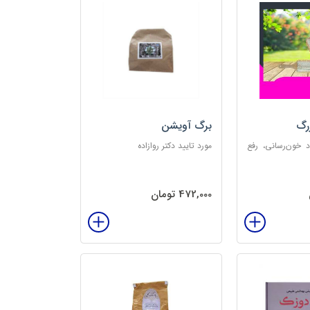
رگ
برگ آویشن
د خون‌رسانی، رفع
مورد تایید دکتر روازاده
تخلیه الکتریسیته
‌بخش
472,000 تومان