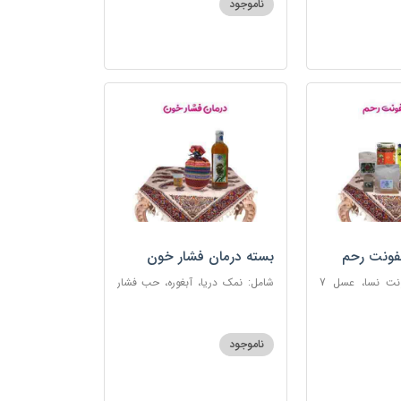
ناموجود
فونت رحم
بسته درمان فشار خون
شامل: دوای عفونت نسا، عسل 7
شامل: نمک دریا، آبغوره، حب فشار
، اسپند، خاکشیر،
خون
شیرین، روغن زرد
ناموجود