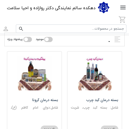
دهکده سالم نمایندگی دکتر روازاده و احیا سلامت
جستجو در محصولات...
موجود
پیشنهاد ویژه
بسته درمان کبد چرب
بسته درمان کرونا
شامل: بسته کبد چرب، شربت
شامل:دوای امام کاظم (ع)،
مصفای خون، عرق کاسنی، عرق
دوسین، اسپند، جوش شیرین،
شاهتره
آویشن، عصاره نعنا، روغن حنظل،
شربت حیات، کندر