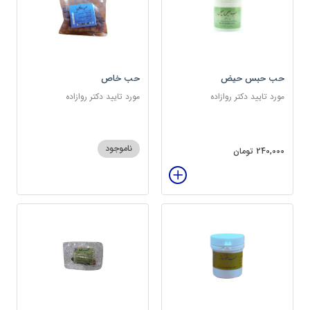
حب حبس حیض
حب خاص
مورد تایید دکتر روازاده
مورد تایید دکتر روازاده
ناموجود
240,000 تومان