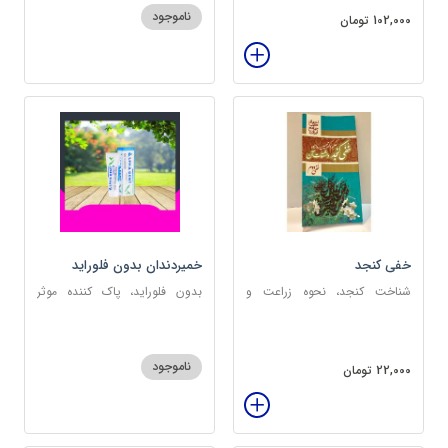
ناموجود
102,000 تومان
خفی کنجد
خمیردندان بدون فلوراید
آلفادنت
شناخت کنجد، نحوه زراعت و
بدون فلوراید، پاک کننده موثر
کشت، خواص کنجد
دندان، ضدپوسیدگی
ناموجود
22,000 تومان