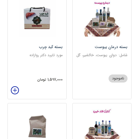
بسته درمان یبوست
بسته کبد چرب
شامل: دوای یبوست، خاکشیر، گل
مورد تایید دکتر روازاده
سرخ، بارهنگ، عرق زول و بوقناق،
عرق یونجه، گلاب، روغن زیتون
ناموجود
1,597,000 تومان