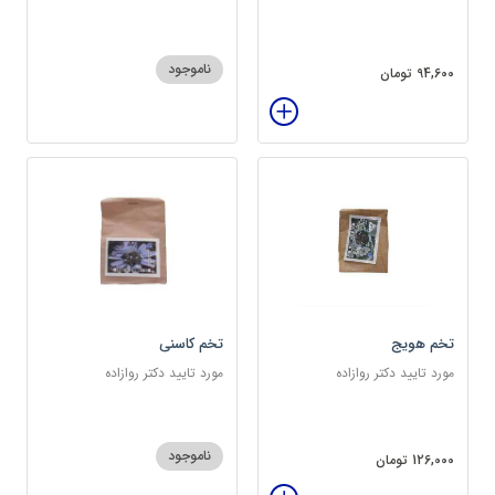
سرشار از پروتئین
ناموجود
94,600 تومان
تخم هویج
تخم کاسنی
مورد تایید دکتر روازاده
مورد تایید دکتر روازاده
ناموجود
126,000 تومان