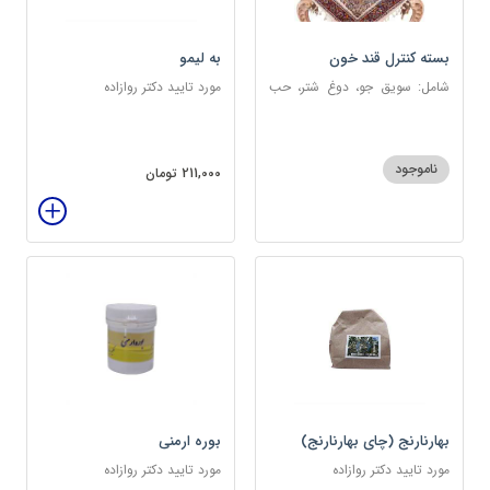
بسته کنترل قند خون
به لیمو
شامل: سویق جو، دوغ شتر، حب
مورد تایید دکتر روازاده
دیابت، عرق مرکب دیابت، عرق
زول و بوقناق، عرق گزنه، سکنجبین
عسلی-عنصلی
ناموجود
211,000 تومان
بهارنارنج (چای بهارنارنج)
بوره ارمنی
مورد تایید دکتر روازاده
مورد تایید دکتر روازاده