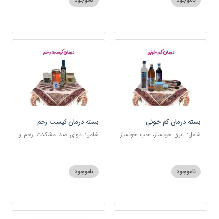
ناموجود
ناموجود
بسته درمان کم خونی
بسته درمان کیست رحم
شامل: عرق خونساز، حب خونساز
شامل: دوای ضد مشکلات رحم و
1و2، گرد کم خونی و تالاسمی،
تخمدان، اسفند، عنبرنسارا، زاج،
حسوم، عرق بیدمشک، سه شیره
خاکشیر، عسل 7 ستاره، روغن
زیتون
ناموجود
ناموجود