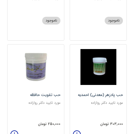
ناموجود
ناموجود
حب پادزهر (معدنی) احمدیه
حب تقویت حافظه
مورد تایید دکتر روازاده
مورد تایید دکتر روازاده
303,000 تومان
250,000 تومان