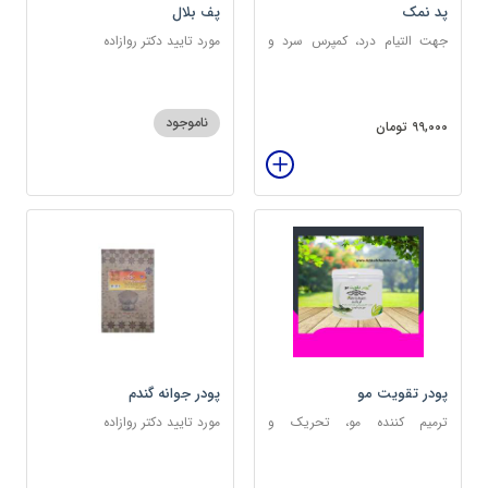
پد نمک
پف بلال
جهت التیام درد، کمپرس سرد و
مورد تایید دکتر روازاده
گرم
ناموجود
99,000 تومان
پودر تقویت مو
پودر جوانه گندم
ترمیم کننده مو، تحریک و
مورد تایید دکتر روازاده
خونرسانی به ریشه مو