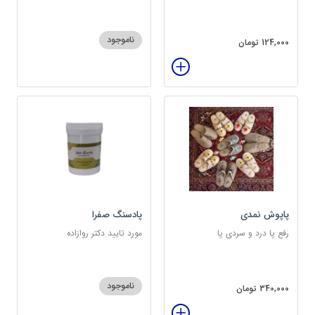
ناموجود
124,000 تومان
پاپوش نمدی
پادسنگ صفرا
رفع پا درد و سردی پا
مورد تایید دکتر روازاده
ناموجود
340,000 تومان