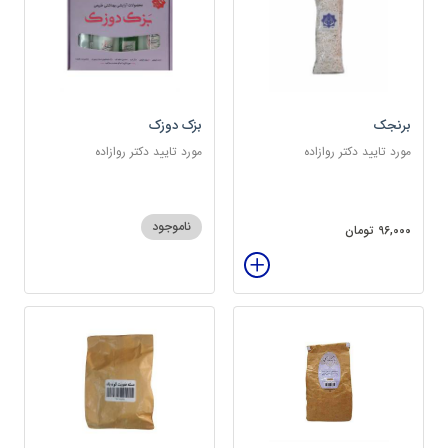
برنجک
بزک دوزک
مورد تایید دکتر روازاده
مورد تایید دکتر روازاده
ناموجود
96,000 تومان