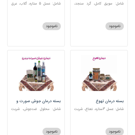
شامل: سویق کامل، گرد سنجد،
شامل: عسل 5 ستاره، گلاب، عرق
کشک پودری
بیدمشک، عرق بهارنارنج، عطر احیا
سلامت، گل گاوزبان، بهارنارنج
ناموجود
ناموجود
بسته درمان تهوع
بسته درمان جوش صورت و
بدن
شامل: عسل 3ستاره، نعناع، شربت
شامل: محلول ضدجوش، شربت
سحرآمیز، زنجبیل
مصفای خون، سکنجبین عسلی-
عنصلی، عرق کاسنی، عرق شاهتره،
خاکشیر، صابون شغاری قهوه ای،
ناموجود
ناموجود
روغن و قطره بنفشه