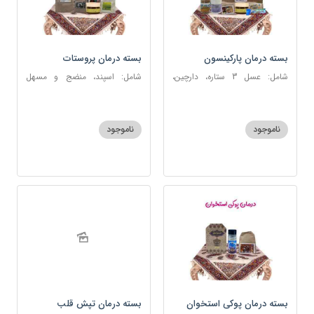
بسته درمان پارکینسون
بسته درمان پروستات
شامل: عسل 3 ستاره، دارچین،
شامل: اسپند، منضج و مسهل
زنجبیل، کندر، گل گاوزبان، کنجد
سودا، سکنجبین عسلی-عنصلی،
عسلی، دوسین، شربت حیات، گرده
دوسین، نوره اصیل
گل، حب تقویت حافظه
ناموجود
ناموجود
بسته درمان پوکی استخوان
بسته درمان تپش قلب