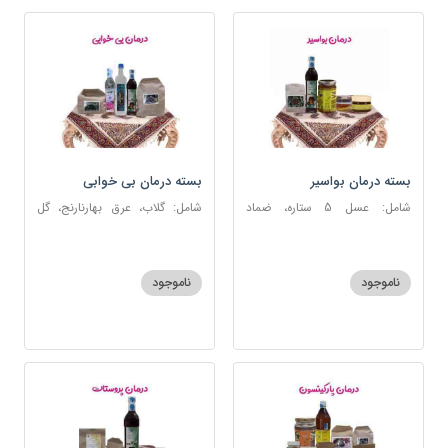
بسته درمان بواسیر
بسته درمان بی خوابی
شامل: عسل 5 ستاره، ضماد
شامل: گلاب، عرق بهارنارنج، گل
بواسیر، خاکشیر، سکنجبین عسلی-
گاوزبان، سنبل الطیب، سکنجبین
عنصلی، دوسین
عسلی-عنصلی
ناموجود
ناموجود