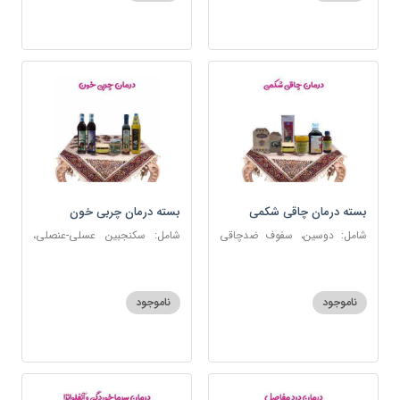
بسته درمان چاقی شکمی
بسته درمان چربی خون
شامل: دوسین، سفوف ضدچاقی
شامل: سکنجبین عسلی-عنصلی،
بلغمی، سویق جو، شربت مصفای
دوسین، روغن زیتون، روغن ارده
خون، اسپند، روغن گرم کد123
کنجد، ارده کنجد، شیره انگور
ناموجود
ناموجود