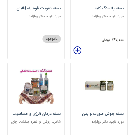
بسته پادسنگ کلیه
بسته تقویت قوه باه آقایان
مورد تایید دکتر روازاده
مورد تایید دکتر روازاده
ناموجود
647,000 تومان
بسته جوش صورت و بدن
بسته درمان آلرژی و حساسیت
فصلی
مورد تایید دکتر روازاده
شامل: روغن و قطره بنفشه، چای
کوهی، خاکشیر، عرق کاسنی
سنگین، عرق شاهتره سنگین،