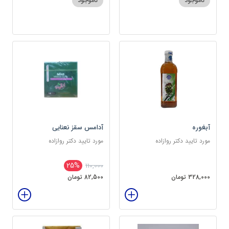
ناموجود
ناموجود
آبغوره
آدامس سقز نعنایی
مورد تایید دکتر روازاده
مورد تایید دکتر روازاده
25%
110,000
328,000 تومان
82,500 تومان