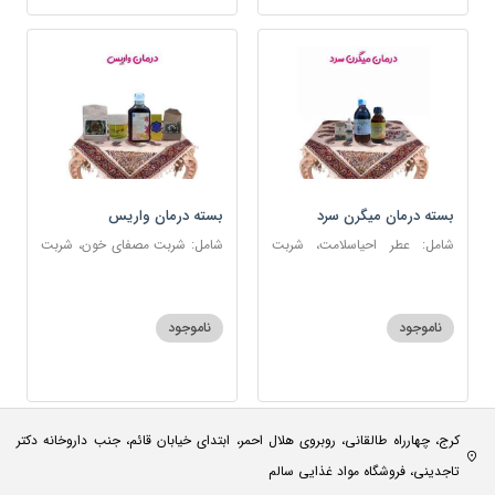
بسته درمان میگرن سرد
بسته درمان واریس
شامل: عطر احیاسلامت، شربت
شامل: شربت مصفای خون، شربت
مفرح ابریشمی، قطره سردرد،
منضج مسهل جامع، ضماد ب111،
روغن و قطره بنفشه، روغن گرم
خاکشیر، اسپند
کد123
ناموجود
ناموجود
کرج، چهارراه طالقانی، روبروی هلال احمر، ابتدای خیابان قائم، جنب داروخانه دکتر
تاجدینی، فروشگاه مواد غذایی سالم