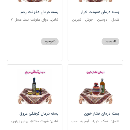
بسته درمان عفونت ادرار
بسته درمان عفونت رحم
شامل: دوسین، جوش شیرین،
شامل: دوای عفونت نسا، عسل 7
آویشن، پونه، عرق مرکب ضد
ستاره، نخود زنان، اسپند، خاکشیر،
عفونت، عسل 3 ستاره
عنبرنسارا، جوش شیرین، روغن زرد
اعلا
ناموجود
ناموجود
بسته درمان فشار خون
بسته درمان گرفتگی عروق
شامل: نمک دریا، آبغوره، حب
شامل: شربت مفتاح، روغن زیتون،
فشار خون
شربت منضج مسهل جامع، دوسین