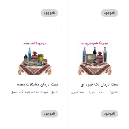
ناموجود
ناموجود
بسته درمان لک قهوه ای
بسته درمان مشکلات معده
پوست
شامل: نمک دریا، سکنجبین
شامل: شربت معده، بارهنگ، عسل
عسلی-عنصلی، عرق کاسنی، عرق
5 ستاره، آویشن، عرق نعنا، نمک
شاهتره، منضج و مسهل سودا،
دریا، زیره سبز، سیاهدانه، گرد شویا
روغن و قطره بنفشه
ناموجود
ناموجود