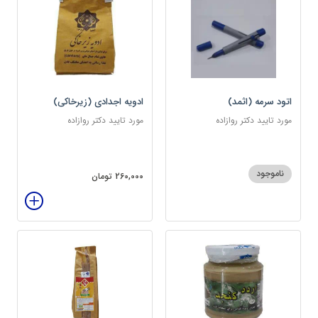
اتود سرمه (اثمد)
ادویه اجدادی (زیرخاکی)
مورد تایید دکتر روازاده
مورد تایید دکتر روازاده
ناموجود
260,000 تومان