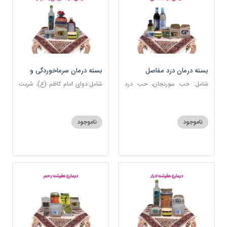
بسته درمان درد مفاصل
بسته درمان سرماخوردگی و
آنفلوانزا
شامل: حب سورنجان، حب درد
شامل:دوای امام کاظم (ع)، شربت
مفاصل و سیاتیک، ارده کنجد،
سرماخوردگی، عرق مرکب
شیره انگور، دوسین، دارچین قلم،
ضدعفونت، دوسین، عصاره نعنا،
زنجبیل، دوغ شتر، روغن گرم
عنبرنسارا، نمک دریا
ناموجود
ناموجود
کد123