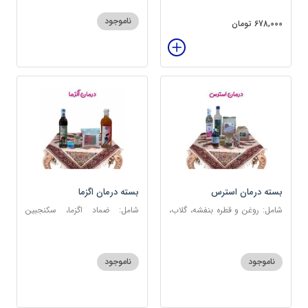
عنبرنسارا، عسل 3 ستاره
ناموجود
678,000 تومان
بسته درمان استرس
بسته درمان اگزما
شامل: روغن و قطره بنفشه، گلاب،
شامل: ضماد اگزما، سکنجبین
عطر احیا سلامت، شربت مفرح
عسلی-عنصلی، گل سرشور، سرکه
ابریشمی، عرق مرکب اعصاب، گرده
سیب، روغن و قطره بنفشه،
گل، بهارنارنج، چای مبارک
کپسول مفتاح 110
ناموجود
ناموجود