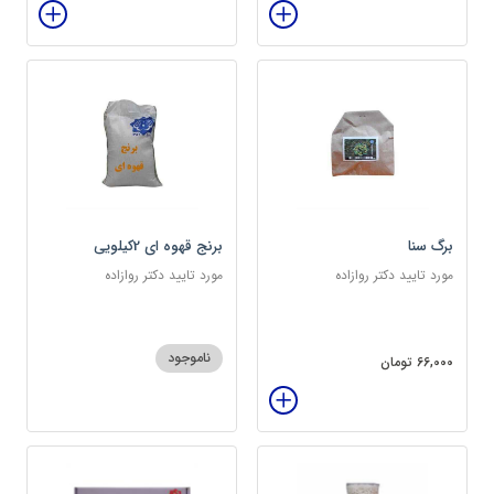
برگ سنا
برنج قهوه ای 2کیلویی
مورد تایید دکتر روازاده
مورد تایید دکتر روازاده
ناموجود
66,000 تومان