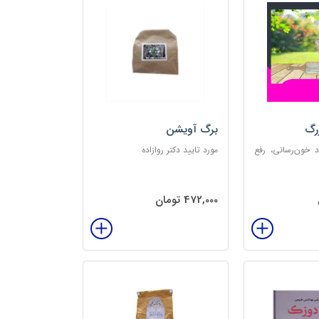
رگ
برگ آویشن
د خون‌رسانی، رفع
مورد تایید دکتر روازاده
تخلیه الکتریسیته
‌بخش
472,000 تومان