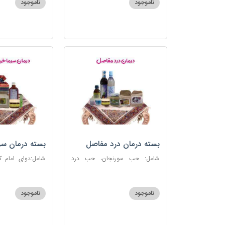
ناموجود
ناموجود
بسته درمان درد مفاصل
بسته درمان سر
آنفلوانزا
شامل: حب سورنجان، حب درد
شامل:دوای امام 
مفاصل و سیاتیک، ارده کنجد، شیره
سرماخوردگی، عرق
انگور، دوسین، دارچین قلم، زنجبیل،
دوسین، عصاره نعنا
دوغ شتر، روغن گرم کد123
دریا
ناموجود
ناموجود