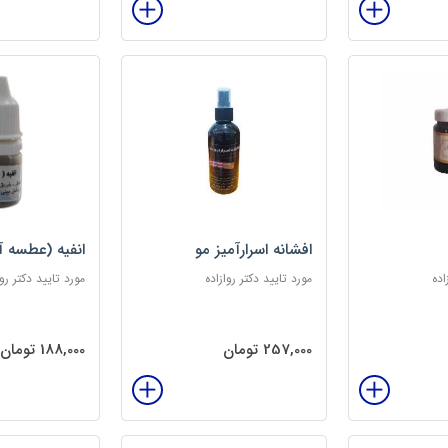
افشانه اسرارآمیز مو
انفیه (عطسه آ
اده
مورد تایید دکتر روازاده
مورد تایید دکتر روا
257,000 تومان
188,000 تومان