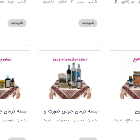
 بهارنارنج، گل
شامل: عسل 3 ستاره، دارچین،
شامل: اسپند، من
لطیب، سکنجبین
زنجبیل، کندر، گل گاوزبان، کنجد
سکنجبین عسلی-
عسلی، دوسین، شربت حیات، گرده
نوره اصیل
گل، حب تقویت حافظه
ناموجود
ناموجود
وع
بسته درمان جوش صورت و
بسته درمان 
بدن
 عسل 3ستاره، نعناع، شربت
شامل: محلول ضدجوش، شربت
شامل: دوسین،
مصفای خون، سکنجبین عسلی-
بلغمی، سویق ج
عنصلی، عرق کاسنی، عرق شاهتره،
خون، اسپند، روغن گ
خاکشیر، صابون شغاری قهوه ای،