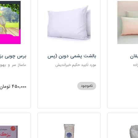
قان
بالشت پشمی دوین (پس
برس چوبی بز
کرایه)
اده
مورد تایید حکیم خیراندیش
ماساژ سر و بهبو
گره‌خوردگی مو، 
ساکن بدن و آرام
ناموجود
450,000 تومان