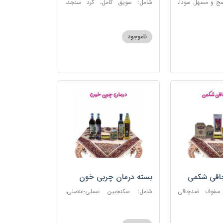
ضج و مسهل سودا،
شامل: سویق کامل، گرد سنجد،
عنصلی، دوسین،
کشک پودری
ناموجود
چاقی شکمی
بسته درمان چربی خون
 سفوف ضدچاقی
شامل: سکنجبین عسلی-عنصلی،
و، شربت مصفای
دوسین، روغن زیتون، روغن ارده
رم کد123
کنجد، ارده کنجد، شیره انگور