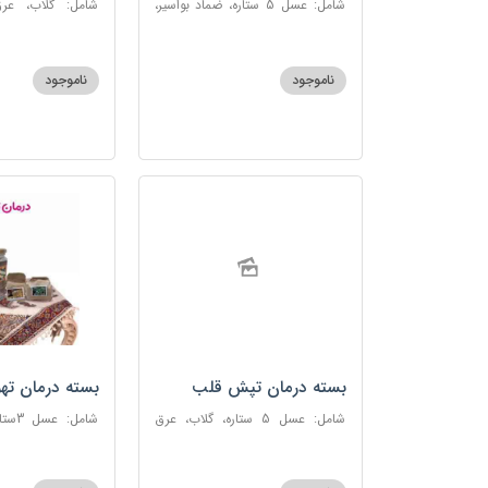
شامل: عسل 5 ستاره، ضماد بواسیر،
شامل: گلاب، عرق
خاکشیر، سکنجبین عسلی-عنصلی،
گاوزبان، سنبل ا
دوسین
عسلی-عنصلی
ناموجود
ناموجود
بسته درمان تپش قلب
بسته درمان ته
شامل: عسل 5 ستاره، گلاب، عرق
شامل:
بیدمشک، عرق بهارنارنج، عطر احیا
سحرآمیز، زنجبیل
سلامت، گل گاوزبان، بهارنارنج