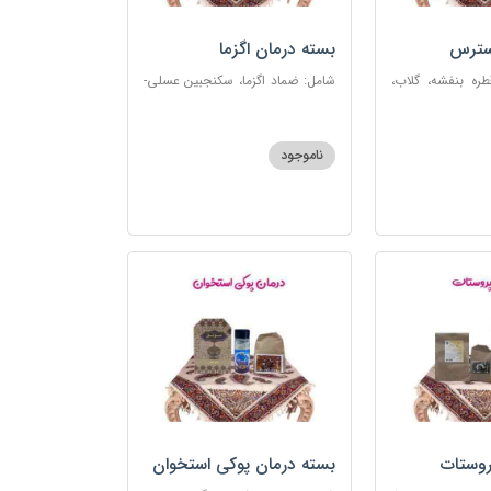
سترس
بسته درمان اگزما
ره بنفشه، گلاب،
شامل: ضماد اگزما، سکنجبین عسلی-
ت، شربت مفرح
عنصلی، گل سرشور، سرکه سیب،
رکب اعصاب، گرده
روغن و قطره بنفشه، کپسول مفتاح
 مبارک
110
ناموجود
روستات
بسته درمان پوکی استخوان