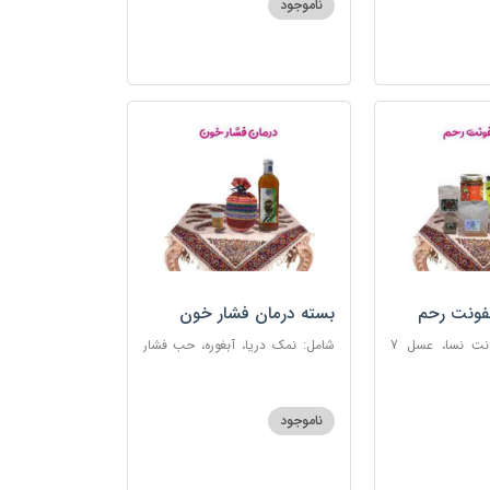
ناموجود
فونت رحم
بسته درمان فشار خون
شامل: دوای عفونت نسا، عسل 7
شامل: نمک دریا، آبغوره، حب فشار
، اسپند، خاکشیر،
خون
شیرین، روغن زرد
ناموجود