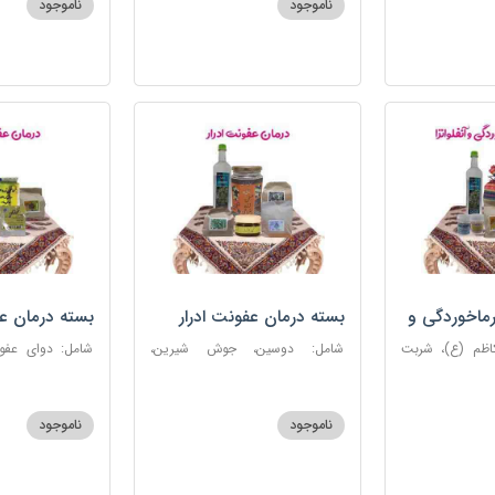
ناموجود
ناموجود
روغن و قطره بنفشه
ماخوردگی و
بسته درمان عفونت ادرار
بسته درمان ع
کاظم (ع)، شربت
شامل: دوسین، جوش شیرین،
 مرکب ضدعفونت،
آویشن، پونه، عرق مرکب ضد
ستاره، نخود زنان
، عنبرنسارا، نمک
عفونت، عسل 3 ستاره
عنبرنسارا، جوش 
اعلا
ناموجود
ناموجود