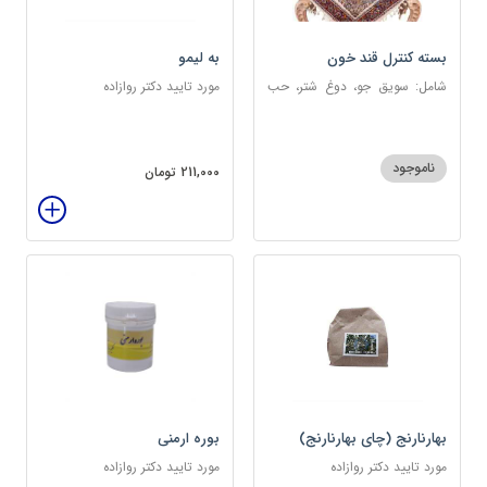
بسته کنترل قند خون
به لیمو
شامل: سویق جو، دوغ شتر، حب
مورد تایید دکتر روازاده
دیابت، عرق مرکب دیابت، عرق
زول و بوقناق، عرق گزنه، سکنجبین
عسلی-عنصلی
ناموجود
211,000 تومان
بهارنارنج (چای بهارنارنج)
بوره ارمنی
مورد تایید دکتر روازاده
مورد تایید دکتر روازاده