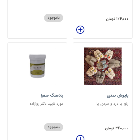
ناموجود
124,000 تومان
پاپوش نمدی
پادسنگ صفرا
رفع پا درد و سردی پا
مورد تایید دکتر روازاده
ناموجود
340,000 تومان