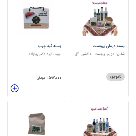
بسته درمان یبوست
بسته کبد چرب
شامل: دوای یبوست، خاکشیر، گل
مورد تایید دکتر روازاده
سرخ، بارهنگ، عرق زول و بوقناق،
عرق یونجه، گلاب، روغن زیتون
ناموجود
1,597,000 تومان