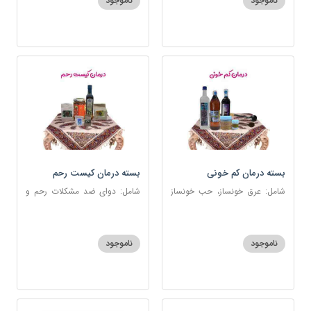
ناموجود
ناموجود
بسته درمان کم خونی
بسته درمان کیست رحم
شامل: عرق خونساز، حب خونساز
شامل: دوای ضد مشکلات رحم و
1و2، گرد کم خونی و تالاسمی،
تخمدان، اسفند، عنبرنسارا، زاج،
حسوم، عرق بیدمشک، سه شیره
خاکشیر، عسل 7 ستاره، روغن
زیتون
ناموجود
ناموجود