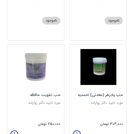
ناموجود
ناموجود
حب پادزهر (معدنی) احمدیه
حب تقویت حافظه
مورد تایید دکتر روازاده
مورد تایید دکتر روازاده
303,000 تومان
250,000 تومان