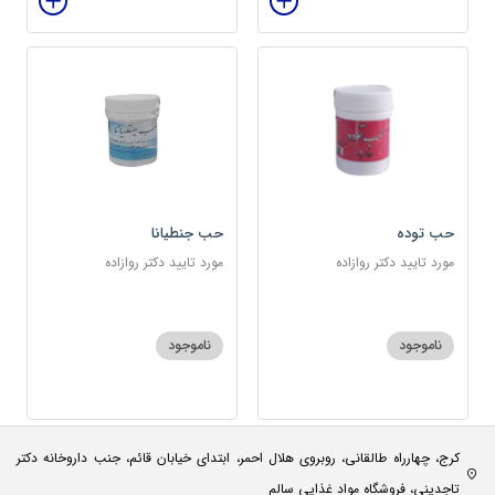
حب توده
حب جنطیانا
مورد تایید دکتر روازاده
مورد تایید دکتر روازاده
ناموجود
ناموجود
کرج، چهارراه طالقانی، روبروی هلال احمر، ابتدای خیابان قائم، جنب داروخانه دکتر
تاجدینی، فروشگاه مواد غذایی سالم