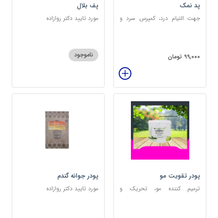
پد نمک
پف بلال
جهت التیام درد، کمپرس سرد و
مورد تایید دکتر روازاده
گرم
ناموجود
99,000 تومان
پودر تقویت مو
پودر جوانه گندم
ترمیم کننده مو، تحریک و
مورد تایید دکتر روازاده
خونرسانی به ریشه مو