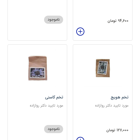
سرشار از پروتئین
ناموجود
94,600 تومان
تخم هویج
تخم کاسنی
مورد تایید دکتر روازاده
مورد تایید دکتر روازاده
ناموجود
126,000 تومان