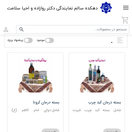
دهکده سالم نمایندگی دکتر روازاده و احیا سلامت
جستجو در محصولات...
موجود
پیشنهاد ویژه
بسته درمان کبد چرب
بسته درمان کرونا
شامل: بسته کبد چرب، شربت
شامل:دوای امام کاظم (ع)،
مصفای خون، عرق کاسنی، عرق
دوسین، اسپند، جوش شیرین،
شاهتره
آویشن، عصاره نعنا، روغن حنظل،
شربت حیات، کندر