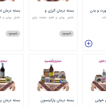
رت و بدن
بسته درمان آلرژی و
بسته درمان ا
حساسیت فصلی
اده
شامل: روغن و قطره بنفشه، چای
شامل: روغن و قط
کوهی، خاکشیر، عرق کاسنی سنگین،
عطر احیا سلام
عرق شاهتره سنگین، عنبرنسارا، عسل
ابریشمی، عرق م
3 ستاره
گل، بهارنارنج، چای
ناموجود
ناموجود
 خوابی
بسته درمان پارکینسون
بسته درمان پ