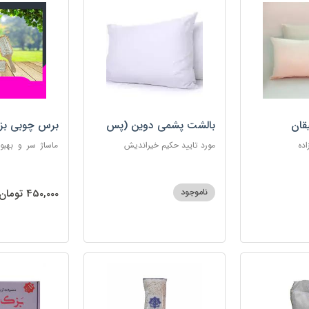
قان
بالشت پشمی دوین (پس
برس چوبی بز
کرایه)
اده
مورد تایید حکیم خیراندیش
ماساژ سر و بهبو
گره‌خوردگی مو، 
ساکن بدن و آرام
ناموجود
450,000 تومان