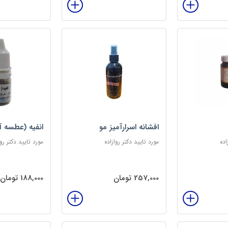
افشانه اسرارآمیز مو
انفیه (عطسه آ
اده
مورد تایید دکتر روازاده
مورد تایید دکتر روا
257,000 تومان
188,000 تومان