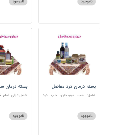
ناموجود
ناموجود
بسته درمان درد مفاصل
بسته درمان سر
آنفلوانزا
شامل: حب سورنجان، حب درد
شامل:دوای امام 
مفاصل و سیاتیک، ارده کنجد، شیره
سرماخوردگی، عرق
انگور، دوسین، دارچین قلم، زنجبیل،
دوسین، عصاره نعنا
دوغ شتر، روغن گرم کد123
دریا
ناموجود
ناموجود