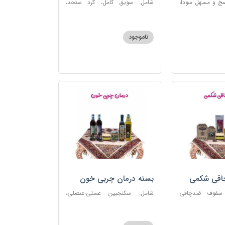
ضج و مسهل سودا،
شامل: سویق کامل، گرد سنجد،
عنصلی، دوسین،
کشک پودری
ناموجود
چاقی شکمی
بسته درمان چربی خون
 سفوف ضدچاقی
شامل: سکنجبین عسلی-عنصلی،
و، شربت مصفای
دوسین، روغن زیتون، روغن ارده
رم کد123
کنجد، ارده کنجد، شیره انگور