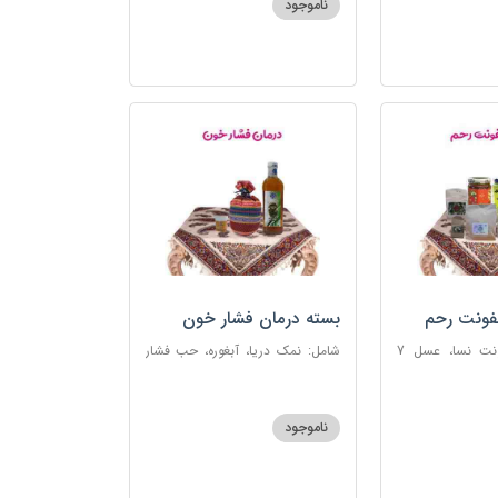
ناموجود
فونت رحم
بسته درمان فشار خون
شامل: دوای عفونت نسا، عسل 7
شامل: نمک دریا، آبغوره، حب فشار
، اسپند، خاکشیر،
خون
شیرین، روغن زرد
ناموجود