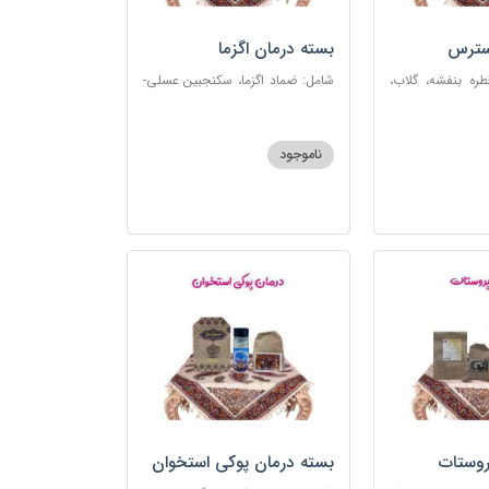
سترس
بسته درمان اگزما
ره بنفشه، گلاب،
شامل: ضماد اگزما، سکنجبین عسلی-
ت، شربت مفرح
عنصلی، گل سرشور، سرکه سیب،
رکب اعصاب، گرده
روغن و قطره بنفشه، کپسول مفتاح
 مبارک
110
ناموجود
روستات
بسته درمان پوکی استخوان