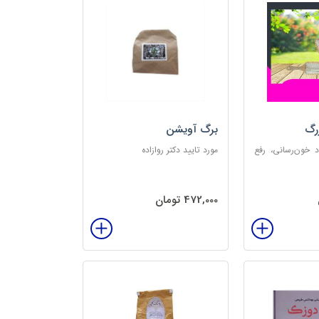
رگ
برگ آویشن
د خون‌رسانی، رفع
مورد تایید دکتر روازاده
تخلیه الکتریسیته
‌بخش
472,000 تومان