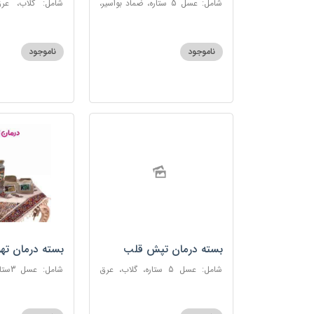
شامل: عسل 5 ستاره، ضماد بواسیر،
شامل: گلاب، عرق
خاکشیر، سکنجبین عسلی-عنصلی،
گاوزبان، سنبل ا
دوسین
عسلی-عنصلی
ناموجود
ناموجود
بسته درمان تپش قلب
بسته درمان ته
شامل: عسل 5 ستاره، گلاب، عرق
شامل:
بیدمشک، عرق بهارنارنج، عطر احیا
سحرآمیز، زنجبیل
سلامت، گل گاوزبان، بهارنارنج