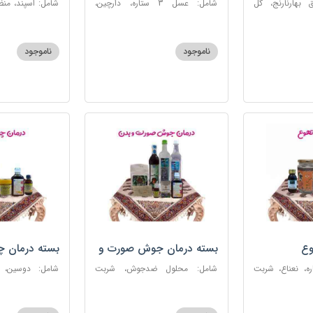
 بهارنارنج، گل
شامل: عسل 3 ستاره، دارچین،
شامل: اسپند، من
لطیب، سکنجبین
زنجبیل، کندر، گل گاوزبان، کنجد
سکنجبین عسلی-
عسلی، دوسین، شربت حیات، گرده
نوره اصیل
گل، حب تقویت حافظه
ناموجود
ناموجود
وع
بسته درمان جوش صورت و
بسته درمان 
بدن
 عسل 3ستاره، نعناع، شربت
شامل: محلول ضدجوش، شربت
شامل: دوسین،
مصفای خون، سکنجبین عسلی-
بلغمی، سویق ج
عنصلی، عرق کاسنی، عرق شاهتره،
خون، اسپند، روغن گ
خاکشیر، صابون شغاری قهوه ای،