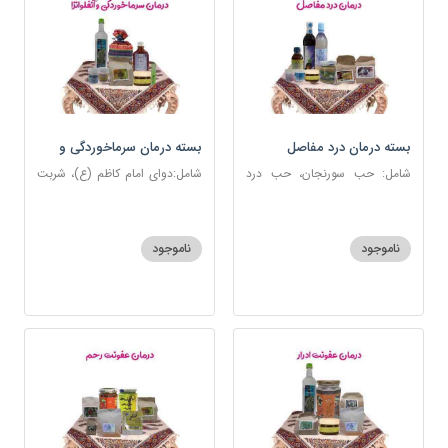
بسته درمان درد مفاصل
بسته درمان سرماخوردگی و
آنفلوانزا
شامل: حب سورنجان، حب درد
شامل:دوای امام کاظم (ع)، شربت
مفاصل و سیاتیک، ارده کنجد،
سرماخوردگی، عرق مرکب
شیره انگور، دوسین، دارچین قلم،
ضدعفونت، دوسین، عصاره نعنا،
زنجبیل، دوغ شتر، روغن گرم
عنبرنسارا، نمک دریا
ناموجود
ناموجود
کد123