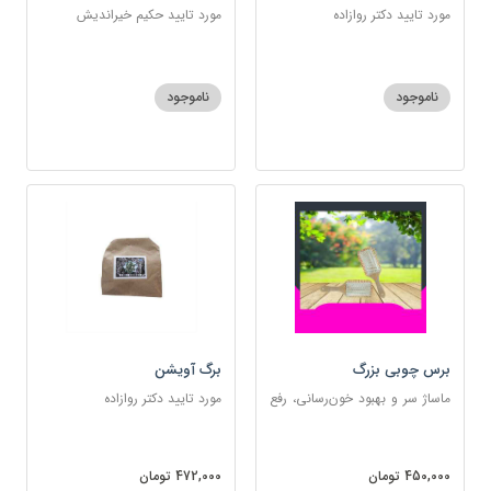
کرایه)
مورد تایید دکتر روازاده
مورد تایید حکیم خیراندیش
ناموجود
ناموجود
برس چوبی بزرگ
برگ آویشن
ماساژ سر و بهبود خون‌رسانی، رفع
مورد تایید دکتر روازاده
گره‌خوردگی مو، تخلیه الکتریسیته
ساکن بدن و آرام‌بخش
450,000 تومان
472,000 تومان