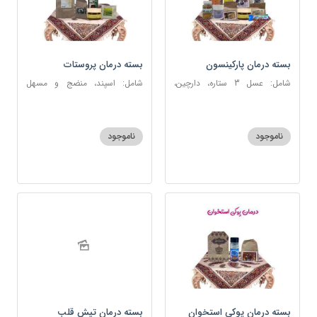
بسته درمان پارکینسون
بسته درمان پروستات
شامل: عسل 3 ستاره، دارچین،
شامل: اسپند، منضج و مسهل
زنجبیل، کندر، گل گاوزبان، کنجد
سودا، سکنجبین عسلی-عنصلی،
عسلی، دوسین، شربت حیات، گرده
دوسین، نوره اصیل
گل، حب تقویت حافظه
ناموجود
ناموجود
بسته درمان پوکی استخوان
بسته درمان تپش قلب