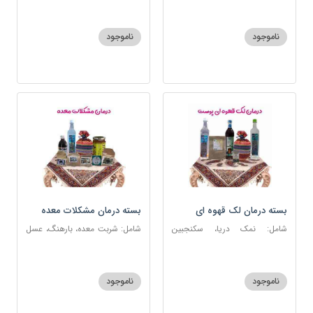
ناموجود
ناموجود
بسته درمان لک قهوه ای
بسته درمان مشکلات معده
پوست
شامل: نمک دریا، سکنجبین
شامل: شربت معده، بارهنگ، عسل
عسلی-عنصلی، عرق کاسنی، عرق
5 ستاره، آویشن، عرق نعنا، نمک
شاهتره، منضج و مسهل سودا،
دریا، زیره سبز، سیاهدانه، گرد شویا
روغن و قطره بنفشه
ناموجود
ناموجود