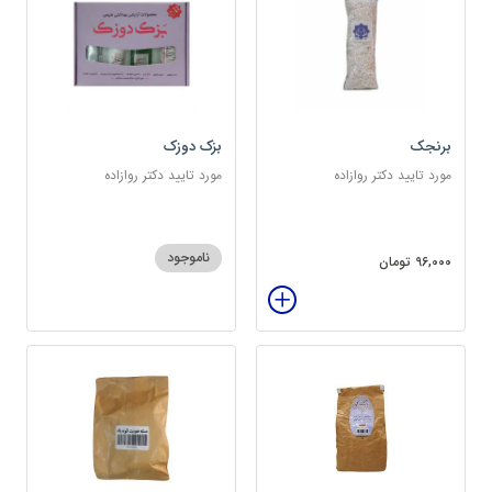
برنجک
بزک دوزک
مورد تایید دکتر روازاده
مورد تایید دکتر روازاده
ناموجود
96,000 تومان