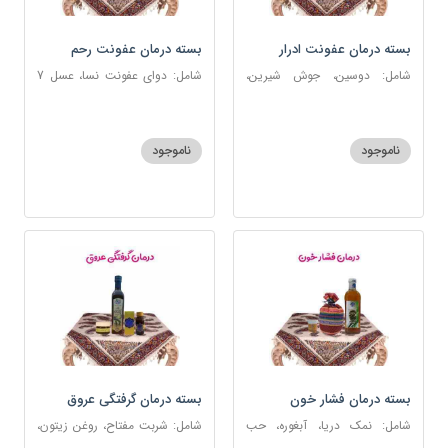
بسته درمان عفونت ادرار
بسته درمان عفونت رحم
شامل: دوسین، جوش شیرین،
شامل: دوای عفونت نسا، عسل 7
آویشن، پونه، عرق مرکب ضد
ستاره، نخود زنان، اسپند، خاکشیر،
عفونت، عسل 3 ستاره
عنبرنسارا، جوش شیرین، روغن زرد
اعلا
ناموجود
ناموجود
بسته درمان فشار خون
بسته درمان گرفتگی عروق
شامل: نمک دریا، آبغوره، حب
شامل: شربت مفتاح، روغن زیتون،
فشار خون
شربت منضج مسهل جامع، دوسین