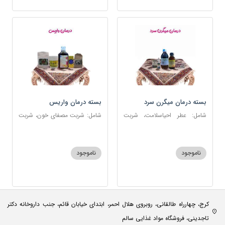
بسته درمان میگرن سرد
بسته درمان واریس
شامل: عطر احیاسلامت، شربت
شامل: شربت مصفای خون، شربت
مفرح ابریشمی، قطره سردرد،
منضج مسهل جامع، ضماد ب111،
روغن و قطره بنفشه، روغن گرم
خاکشیر، اسپند
کد123
ناموجود
ناموجود
کرج، چهارراه طالقانی، روبروی هلال احمر، ابتدای خیابان قائم، جنب داروخانه دکتر
تاجدینی، فروشگاه مواد غذایی سالم