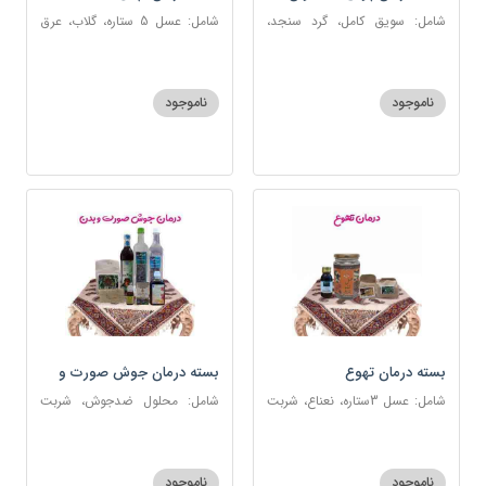
شامل: سویق کامل، گرد سنجد،
شامل: عسل 5 ستاره، گلاب، عرق
کشک پودری
بیدمشک، عرق بهارنارنج، عطر احیا
سلامت، گل گاوزبان، بهارنارنج
ناموجود
ناموجود
بسته درمان تهوع
بسته درمان جوش صورت و
بدن
شامل: عسل 3ستاره، نعناع، شربت
شامل: محلول ضدجوش، شربت
سحرآمیز، زنجبیل
مصفای خون، سکنجبین عسلی-
عنصلی، عرق کاسنی، عرق شاهتره،
خاکشیر، صابون شغاری قهوه ای،
ناموجود
ناموجود