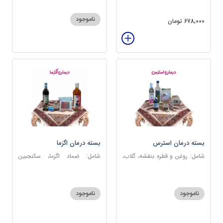
سنگین، عرق شاهتره سنگین،
عنبرنسارا، عسل 3 ستاره
ناموجود
678,000 تومان
بسته درمان استرس
بسته درمان اگزما
شامل: روغن و قطره بنفشه، گلاب،
شامل: ضماد اگزما، سکنجبین
عطر احیا سلامت، شربت مفرح
عسلی-عنصلی، گل سرشور، سرکه
ابریشمی، عرق مرکب اعصاب، گرده
سیب، روغن و قطره بنفشه،
گل، بهارنارنج، چای مبارک
کپسول مفتاح 110
ناموجود
ناموجود