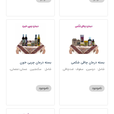
روغن و قطره بنفشه
بسته درمان چاقی شکمی
بسته درمان چربی خون
شامل: دوسین، سفوف ضدچاقی
شامل: سکنجبین عسلی-عنصلی،
بلغمی، سویق جو، شربت مصفای
دوسین، روغن زیتون، روغن ارده
خون، اسپند، روغن گرم کد123
کنجد، ارده کنجد، شیره انگور
ناموجود
ناموجود