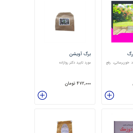
رگ
برگ آویشن
د خون‌رسانی، رفع
مورد تایید دکتر روازاده
تخلیه الکتریسیته
‌بخش
472,000 تومان