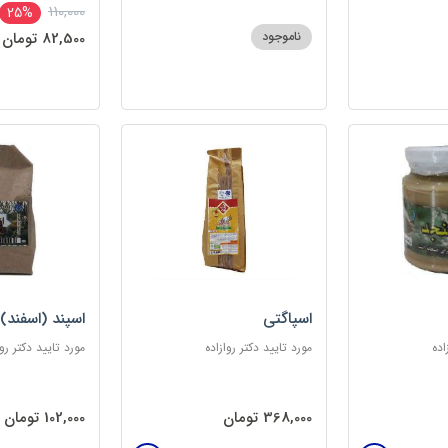
110,000
25%
ناموجود
82,500 تومان
اسپاگتی
اسپند (اسفند)
اده
مورد تایید دکتر روازاده
مورد تایید دکتر روا
368,000 تومان
102,000 تومان