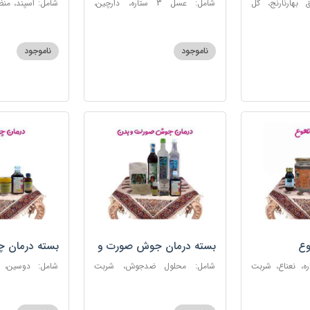
 بهارنارنج، گل
شامل: عسل 3 ستاره، دارچین،
شامل: اسپند، من
لطیب، سکنجبین
زنجبیل، کندر، گل گاوزبان، کنجد
سکنجبین عسلی-
عسلی، دوسین، شربت حیات، گرده
نوره اصیل
گل، حب تقویت حافظه
ناموجود
ناموجود
وع
بسته درمان جوش صورت و
بسته درمان 
بدن
 عسل 3ستاره، نعناع، شربت
شامل: محلول ضدجوش، شربت
شامل: دوسین،
مصفای خون، سکنجبین عسلی-
بلغمی، سویق ج
عنصلی، عرق کاسنی، عرق شاهتره،
خون، اسپند، روغن گ
خاکشیر، صابون شغاری قهوه ای،