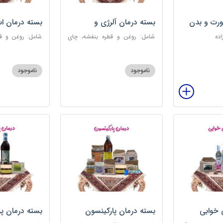
رت و بدن
بسته درمان آلرژی و
بسته درمان ا
حساسیت فصلی
اده
شامل: روغن و قطره بنفشه، چای
شامل: روغن و قط
کوهی، خاکشیر، عرق کاسنی سنگین،
عطر احیا سلام
عرق شاهتره سنگین، عنبرنسارا، عسل
ابریشمی، عرق م
3 ستاره
گل، بهارنارنج، چای
ناموجود
ناموجود
 خوابی
بسته درمان پارکینسون
بسته درمان پ