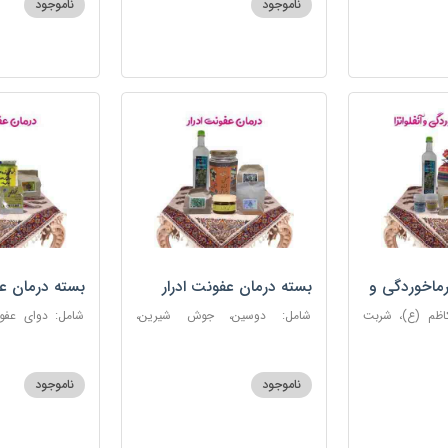
ناموجود
ناموجود
روغن و قطره بنفشه
ماخوردگی و
بسته درمان عفونت ادرار
بسته درمان ع
کاظم (ع)، شربت
شامل: دوسین، جوش شیرین،
 مرکب ضدعفونت،
آویشن، پونه، عرق مرکب ضد
ستاره، نخود زنان
، عنبرنسارا، نمک
عفونت، عسل 3 ستاره
عنبرنسارا، جوش 
اعلا
ناموجود
ناموجود