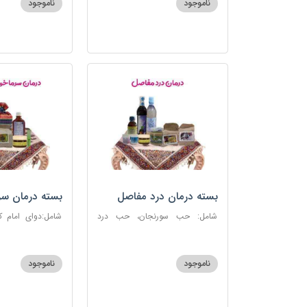
ناموجود
ناموجود
بسته درمان درد مفاصل
بسته درمان سر
آنفلوانزا
شامل: حب سورنجان، حب درد
شامل:دوای امام 
مفاصل و سیاتیک، ارده کنجد، شیره
سرماخوردگی، عرق
انگور، دوسین، دارچین قلم، زنجبیل،
دوسین، عصاره نعنا
دوغ شتر، روغن گرم کد123
دریا
ناموجود
ناموجود