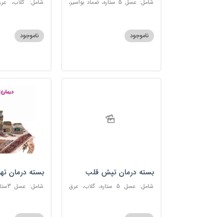
شامل: عسل 5 ستاره، ضماد بواسیر،
شامل: گلاب، عرق
خاکشیر، سکنجبین عسلی-عنصلی،
گاوزبان، سنبل ا
دوسین
عسلی-عنصلی
ناموجود
ناموجود
بسته درمان تپش قلب
بسته درمان ته
شامل: عسل 5 ستاره، گلاب، عرق
شامل:
بیدمشک، عرق بهارنارنج، عطر احیا
سحرآمیز، زنجبیل
سلامت، گل گاوزبان، بهارنارنج