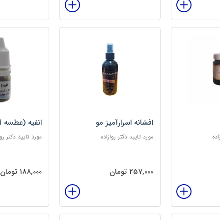
افشانه اسرارآمیز مو
انفیه (عطسه آ
اده
مورد تایید دکتر روازاده
مورد تایید دکتر روا
257,000 تومان
188,000 تومان