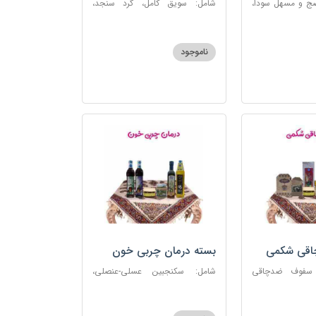
ضج و مسهل سودا،
شامل: سویق کامل، گرد سنجد،
عنصلی، دوسین،
کشک پودری
ناموجود
چاقی شکمی
بسته درمان چربی خون
 سفوف ضدچاقی
شامل: سکنجبین عسلی-عنصلی،
و، شربت مصفای
دوسین، روغن زیتون، روغن ارده
رم کد123
کنجد، ارده کنجد، شیره انگور