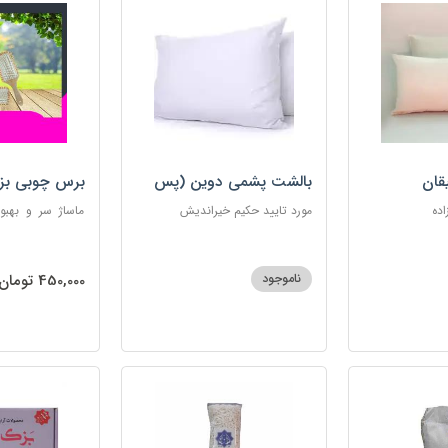
قان
بالشت پشمی دوین (پس
برس چوبی بز
کرایه)
اده
مورد تایید حکیم خیراندیش
ماساژ سر و بهبو
گره‌خوردگی مو، 
ساکن بدن و آرام
ناموجود
450,000 تومان