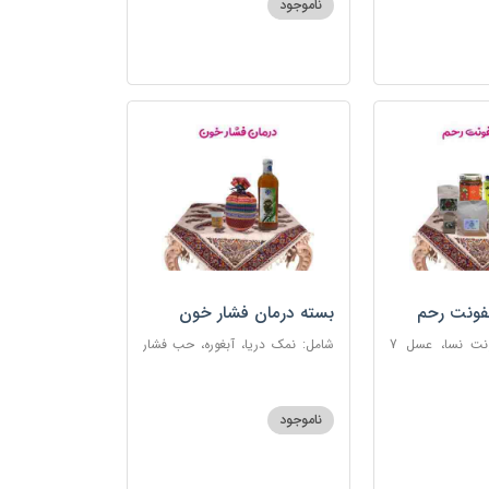
ناموجود
فونت رحم
بسته درمان فشار خون
شامل: دوای عفونت نسا، عسل 7
شامل: نمک دریا، آبغوره، حب فشار
، اسپند، خاکشیر،
خون
شیرین، روغن زرد
ناموجود