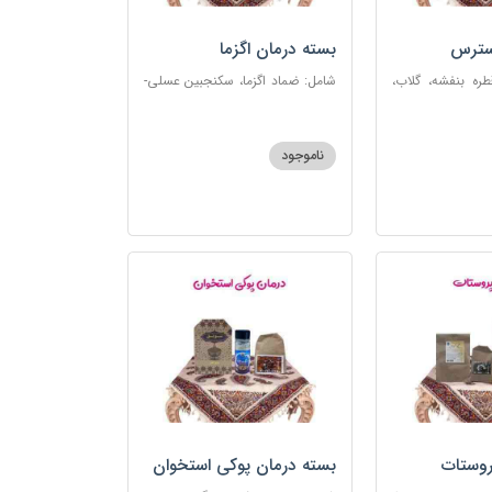
سترس
بسته درمان اگزما
ره بنفشه، گلاب،
شامل: ضماد اگزما، سکنجبین عسلی-
ت، شربت مفرح
عنصلی، گل سرشور، سرکه سیب،
رکب اعصاب، گرده
روغن و قطره بنفشه، کپسول مفتاح
 مبارک
110
ناموجود
روستات
بسته درمان پوکی استخوان