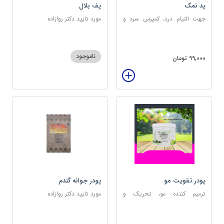
پد نمک
پف بلال
جهت التیام درد، کمپرس سرد و
مورد تایید دکتر روازاده
گرم
ناموجود
99,000 تومان
پودر تقویت مو
پودر جوانه گندم
ترمیم کننده مو، تحریک و
مورد تایید دکتر روازاده
خونرسانی به ریشه مو