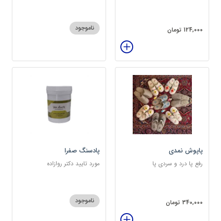
ناموجود
124,000 تومان
پاپوش نمدی
پادسنگ صفرا
رفع پا درد و سردی پا
مورد تایید دکتر روازاده
ناموجود
340,000 تومان