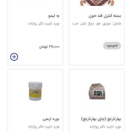
بسته کنترل قند خون
به لیمو
شامل: سویق جو، دوغ شتر، حب
مورد تایید دکتر روازاده
دیابت، عرق مرکب دیابت، عرق
زول و بوقناق، عرق گزنه، سکنجبین
عسلی-عنصلی
ناموجود
211,000 تومان
بهارنارنج (چای بهارنارنج)
بوره ارمنی
مورد تایید دکتر روازاده
مورد تایید دکتر روازاده