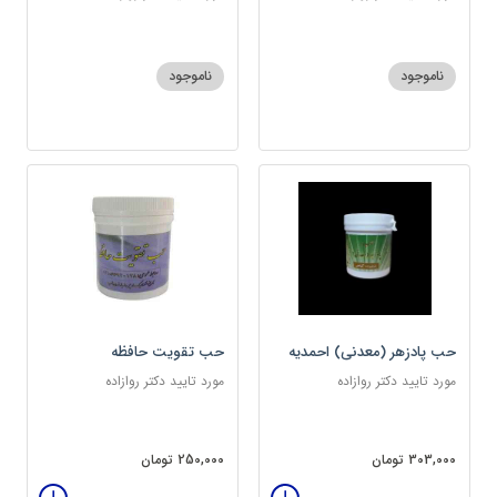
ناموجود
ناموجود
حب پادزهر (معدنی) احمدیه
حب تقویت حافظه
مورد تایید دکتر روازاده
مورد تایید دکتر روازاده
303,000 تومان
250,000 تومان