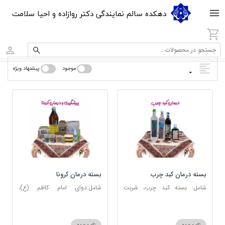
دهکده سالم نمایندگی دکتر روازاده و احیا سلامت
جستجو در محصولات...
موجود
پیشنهاد ویژه
بسته درمان کبد چرب
بسته درمان کرونا
شامل: بسته کبد چرب، شربت
شامل:دوای امام کاظم (ع)،
مصفای خون، عرق کاسنی، عرق
دوسین، اسپند، جوش شیرین،
شاهتره
آویشن، عصاره نعنا، روغن حنظل،
شربت حیات، کندر