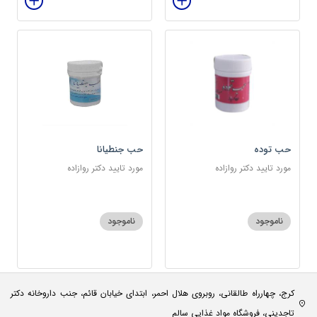
حب توده
حب جنطیانا
مورد تایید دکتر روازاده
مورد تایید دکتر روازاده
ناموجود
ناموجود
کرج، چهارراه طالقانی، روبروی هلال احمر، ابتدای خیابان قائم، جنب داروخانه دکتر
تاجدینی، فروشگاه مواد غذایی سالم