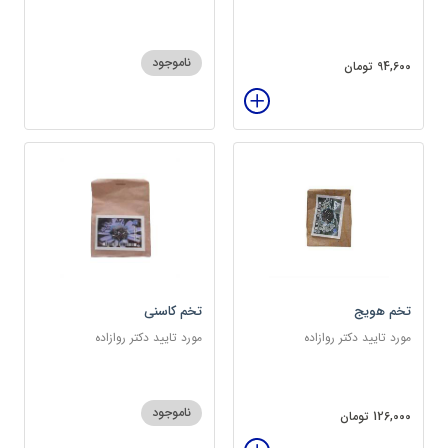
سرشار از پروتئین
ناموجود
94,600 تومان
تخم هویج
تخم کاسنی
مورد تایید دکتر روازاده
مورد تایید دکتر روازاده
ناموجود
126,000 تومان