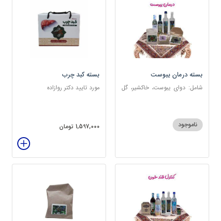
بسته درمان یبوست
بسته کبد چرب
شامل: دوای یبوست، خاکشیر، گل
مورد تایید دکتر روازاده
سرخ، بارهنگ، عرق زول و بوقناق،
عرق یونجه، گلاب، روغن زیتون
ناموجود
1,597,000 تومان