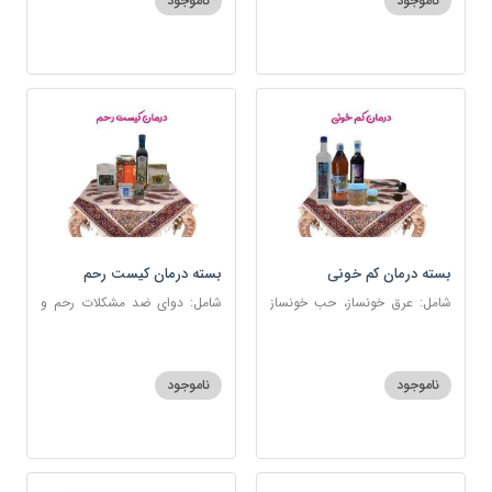
ناموجود
ناموجود
بسته درمان کم خونی
بسته درمان کیست رحم
شامل: عرق خونساز، حب خونساز
شامل: دوای ضد مشکلات رحم و
1و2، گرد کم خونی و تالاسمی،
تخمدان، اسفند، عنبرنسارا، زاج،
حسوم، عرق بیدمشک، سه شیره
خاکشیر، عسل 7 ستاره، روغن
زیتون
ناموجود
ناموجود