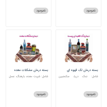
ناموجود
ناموجود
بسته درمان لک قهوه ای
بسته درمان مشکلات معده
پوست
شامل: نمک دریا، سکنجبین
شامل: شربت معده، بارهنگ، عسل
عسلی-عنصلی، عرق کاسنی، عرق
5 ستاره، آویشن، عرق نعنا، نمک
شاهتره، منضج و مسهل سودا،
دریا، زیره سبز، سیاهدانه، گرد شویا
روغن و قطره بنفشه
ناموجود
ناموجود