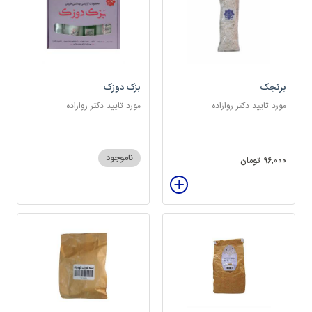
برنجک
بزک دوزک
مورد تایید دکتر روازاده
مورد تایید دکتر روازاده
ناموجود
96,000 تومان