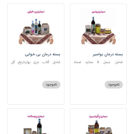
بسته درمان بواسیر
بسته درمان بی خوابی
شامل: عسل 5 ستاره، ضماد
شامل: گلاب، عرق بهارنارنج، گل
بواسیر، خاکشیر، سکنجبین عسلی-
گاوزبان، سنبل الطیب، سکنجبین
عنصلی، دوسین
عسلی-عنصلی
ناموجود
ناموجود