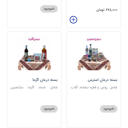
عنبرنسارا، عسل 3 ستاره
ناموجود
678,000 تومان
بسته درمان استرس
بسته درمان اگزما
شامل: روغن و قطره بنفشه، گلاب،
شامل: ضماد اگزما، سکنجبین
عطر احیا سلامت، شربت مفرح
عسلی-عنصلی، گل سرشور، سرکه
ابریشمی، عرق مرکب اعصاب، گرده
سیب، روغن و قطره بنفشه،
گل، بهارنارنج، چای مبارک
کپسول مفتاح 110
ناموجود
ناموجود