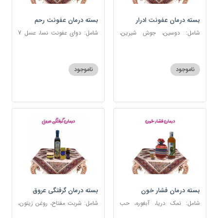
بسته درمان عفونت ادرار
بسته درمان عفونت رحم
شامل: دوسین، جوش شیرین،
شامل: دوای عفونت نسا، عسل 7
آویشن، پونه، عرق مرکب ضد
ستاره، نخود زنان، اسپند، خاکشیر،
عفونت، عسل 3 ستاره
عنبرنسارا، جوش شیرین، روغن زرد
اعلا
ناموجود
ناموجود
بسته درمان فشار خون
بسته درمان گرفتگی عروق
شامل: نمک دریا، آبغوره، حب
شامل: شربت مفتاح، روغن زیتون،
فشار خون
شربت منضج مسهل جامع، دوسین