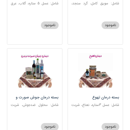
شامل: سویق کامل، گرد سنجد،
شامل: عسل 5 ستاره، گلاب، عرق
کشک پودری
بیدمشک، عرق بهارنارنج، عطر احیا
سلامت، گل گاوزبان، بهارنارنج
ناموجود
ناموجود
بسته درمان تهوع
بسته درمان جوش صورت و
بدن
شامل: عسل 3ستاره، نعناع، شربت
شامل: محلول ضدجوش، شربت
سحرآمیز، زنجبیل
مصفای خون، سکنجبین عسلی-
عنصلی، عرق کاسنی، عرق شاهتره،
خاکشیر، صابون شغاری قهوه ای،
ناموجود
ناموجود
روغن و قطره بنفشه