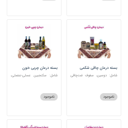
بسته درمان چاقی شکمی
بسته درمان چربی خون
شامل: دوسین، سفوف ضدچاقی
شامل: سکنجبین عسلی-عنصلی،
بلغمی، سویق جو، شربت مصفای
دوسین، روغن زیتون، روغن ارده
خون، اسپند، روغن گرم کد123
کنجد، ارده کنجد، شیره انگور
ناموجود
ناموجود