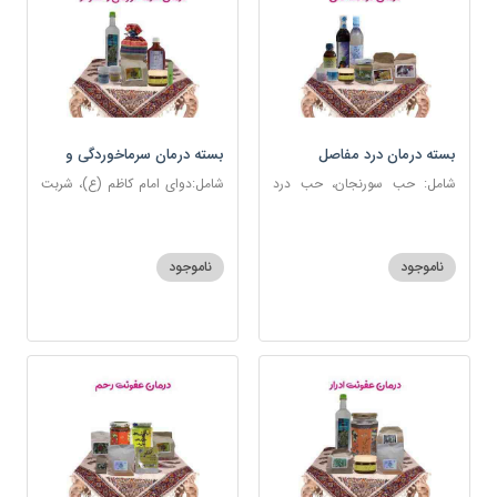
بسته درمان درد مفاصل
بسته درمان سرماخوردگی و
آنفلوانزا
شامل: حب سورنجان، حب درد
شامل:دوای امام کاظم (ع)، شربت
مفاصل و سیاتیک، ارده کنجد،
سرماخوردگی، عرق مرکب
شیره انگور، دوسین، دارچین قلم،
ضدعفونت، دوسین، عصاره نعنا،
زنجبیل، دوغ شتر، روغن گرم
عنبرنسارا، نمک دریا
ناموجود
ناموجود
کد123