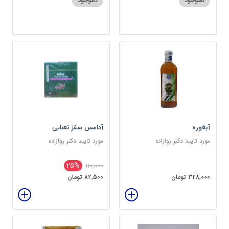
ناموجود
ناموجود
آبغوره
آدامس سقز نعنایی
مورد تایید دکتر روازاده
مورد تایید دکتر روازاده
25%
110,000
328,000 تومان
82,500 تومان