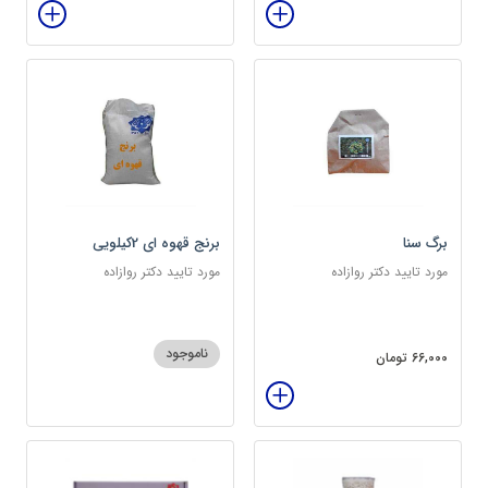
برگ سنا
برنج قهوه ای 2کیلویی
مورد تایید دکتر روازاده
مورد تایید دکتر روازاده
ناموجود
66,000 تومان