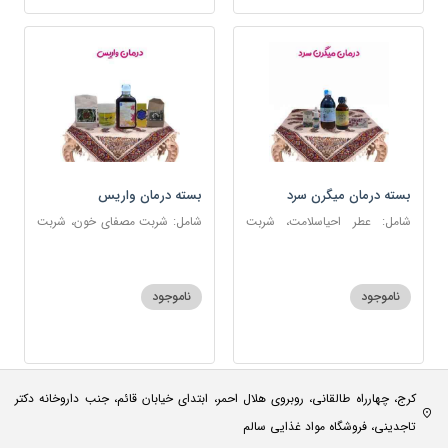
بسته درمان میگرن سرد
بسته درمان واریس
شامل: عطر احیاسلامت، شربت
شامل: شربت مصفای خون، شربت
مفرح ابریشمی، قطره سردرد،
منضج مسهل جامع، ضماد ب111،
روغن و قطره بنفشه، روغن گرم
خاکشیر، اسپند
کد123
ناموجود
ناموجود
کرج، چهارراه طالقانی، روبروی هلال احمر، ابتدای خیابان قائم، جنب داروخانه دکتر
تاجدینی، فروشگاه مواد غذایی سالم