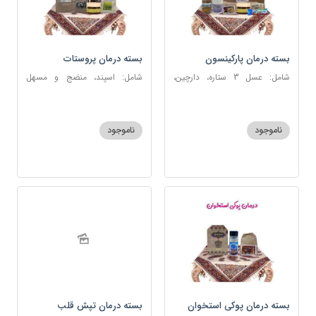
بسته درمان پارکینسون
بسته درمان پروستات
شامل: عسل 3 ستاره، دارچین،
شامل: اسپند، منضج و مسهل
زنجبیل، کندر، گل گاوزبان، کنجد
سودا، سکنجبین عسلی-عنصلی،
عسلی، دوسین، شربت حیات، گرده
دوسین، نوره اصیل
گل، حب تقویت حافظه
ناموجود
ناموجود
بسته درمان پوکی استخوان
بسته درمان تپش قلب