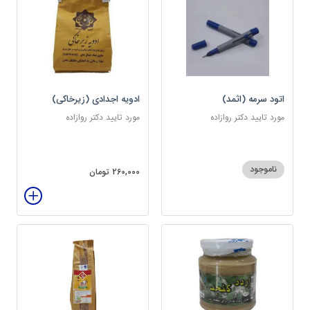
اتود سرمه (اثمد)
ادویه اجدادی (زیرخاکی)
مورد تایید دکتر روازاده
مورد تایید دکتر روازاده
ناموجود
260,000 تومان