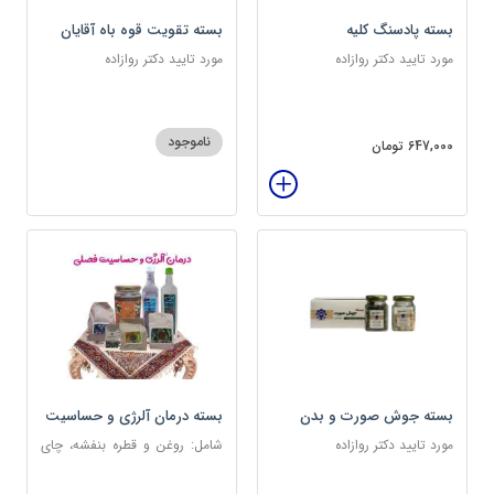
بسته پادسنگ کلیه
بسته تقویت قوه باه آقایان
مورد تایید دکتر روازاده
مورد تایید دکتر روازاده
ناموجود
647,000 تومان
بسته جوش صورت و بدن
بسته درمان آلرژی و حساسیت
فصلی
مورد تایید دکتر روازاده
شامل: روغن و قطره بنفشه، چای
کوهی، خاکشیر، عرق کاسنی
سنگین، عرق شاهتره سنگین،