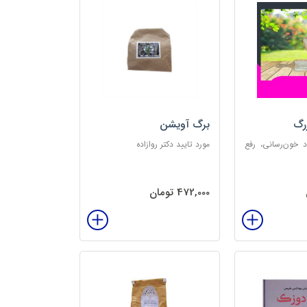
رگ
برگ آویشن
د خون‌رسانی، رفع
مورد تایید دکتر روازاده
تخلیه الکتریسیته
‌بخش
472,000 تومان