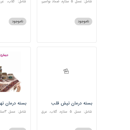
شامل: عسل 5 ستاره، ضماد بواسیر،
شامل: گلاب، عرق
خاکشیر، سکنجبین عسلی-عنصلی،
گاوزبان، سنبل ا
دوسین
عسلی-عنصلی
ناموجود
ناموجود
بسته درمان تپش قلب
بسته درمان ته
شامل: عسل 5 ستاره، گلاب، عرق
شامل:
بیدمشک، عرق بهارنارنج، عطر احیا
سحرآمیز، زنجبیل
سلامت، گل گاوزبان، بهارنارنج