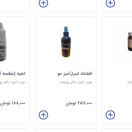
افشانه اسرارآمیز مو
انفیه (عطسه آ
اده
مورد تایید دکتر روازاده
مورد تایید دکتر روا
257,000 تومان
188,000 تومان