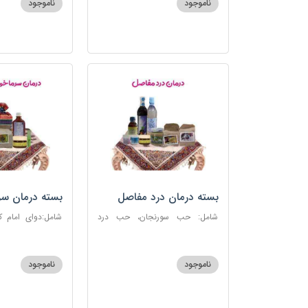
ناموجود
ناموجود
بسته درمان درد مفاصل
بسته درمان سر
آنفلوانزا
شامل: حب سورنجان، حب درد
شامل:دوای امام 
مفاصل و سیاتیک، ارده کنجد، شیره
سرماخوردگی، عرق
انگور، دوسین، دارچین قلم، زنجبیل،
دوسین، عصاره نعنا
دوغ شتر، روغن گرم کد123
دریا
ناموجود
ناموجود