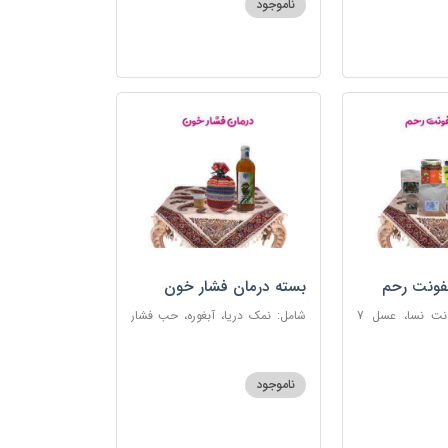
ناموجود
فونت رحم
بسته درمان فشار خون
شامل: دوای عفونت نسا، عسل 7
شامل: نمک دریا، آبغوره، حب فشار
، اسپند، خاکشیر،
خون
شیرین، روغن زرد
ناموجود