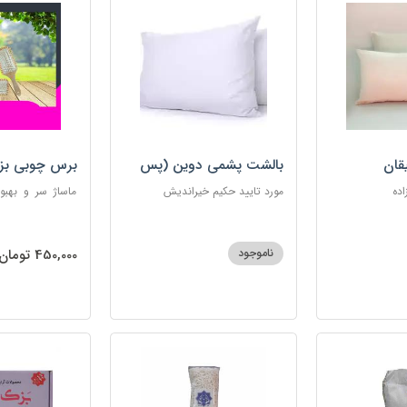
قان
بالشت پشمی دوین (پس
برس چوبی بز
کرایه)
اده
مورد تایید حکیم خیراندیش
ماساژ سر و بهبو
گره‌خوردگی مو، 
ساکن بدن و آرام
ناموجود
450,000 تومان