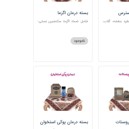
سترس
بسته درمان اگزما
ره بنفشه، گلاب،
شامل: ضماد اگزما، سکنجبین عسلی-
ت، شربت مفرح
عنصلی، گل سرشور، سرکه سیب،
رکب اعصاب، گرده
روغن و قطره بنفشه، کپسول مفتاح
 مبارک
110
ناموجود
روستات
بسته درمان پوکی استخوان