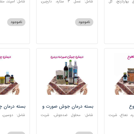
 بهارنارنج، گل
شامل: عسل 3 ستاره، دارچین،
شامل: اسپند، من
لطیب، سکنجبین
زنجبیل، کندر، گل گاوزبان، کنجد
سکنجبین عسلی-
عسلی، دوسین، شربت حیات، گرده
نوره اصیل
گل، حب تقویت حافظه
ناموجود
ناموجود
وع
بسته درمان جوش صورت و
بسته درمان 
بدن
 عسل 3ستاره، نعناع، شربت
شامل: محلول ضدجوش، شربت
شامل: دوسین،
مصفای خون، سکنجبین عسلی-
بلغمی، سویق ج
عنصلی، عرق کاسنی، عرق شاهتره،
خون، اسپند، روغن گ
خاکشیر، صابون شغاری قهوه ای،