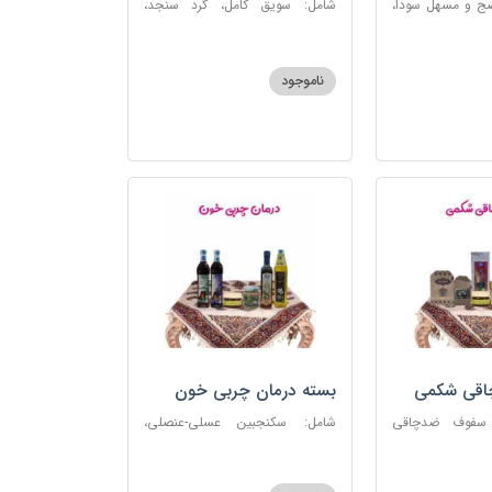
ضج و مسهل سودا،
شامل: سویق کامل، گرد سنجد،
عنصلی، دوسین،
کشک پودری
ناموجود
چاقی شکمی
بسته درمان چربی خون
 سفوف ضدچاقی
شامل: سکنجبین عسلی-عنصلی،
و، شربت مصفای
دوسین، روغن زیتون، روغن ارده
رم کد123
کنجد، ارده کنجد، شیره انگور