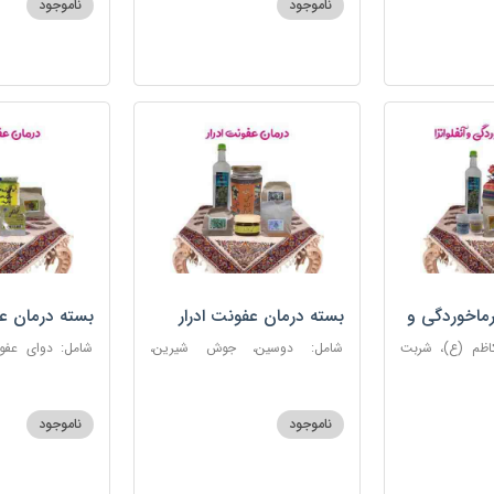
ناموجود
ناموجود
روغن و قطره بنفشه
ماخوردگی و
بسته درمان عفونت ادرار
بسته درمان ع
کاظم (ع)، شربت
شامل: دوسین، جوش شیرین،
 مرکب ضدعفونت،
آویشن، پونه، عرق مرکب ضد
ستاره، نخود زنان
، عنبرنسارا، نمک
عفونت، عسل 3 ستاره
عنبرنسارا، جوش 
اعلا
ناموجود
ناموجود