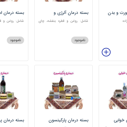
رت و بدن
بسته درمان آلرژی و
بسته درمان ا
حساسیت فصلی
اده
شامل: روغن و قطره بنفشه، چای
شامل: روغن و قط
کوهی، خاکشیر، عرق کاسنی سنگین،
عطر احیا سلام
عرق شاهتره سنگین، عنبرنسارا، عسل
ابریشمی، عرق م
3 ستاره
گل، بهارنارنج، چای
ناموجود
ناموجود
 خوابی
بسته درمان پارکینسون
بسته درمان پ