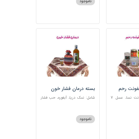
ناموجود
فونت رحم
بسته درمان فشار خون
شامل: دوای عفونت نسا، عسل 7
شامل: نمک دریا، آبغوره، حب فشار
، اسپند، خاکشیر،
خون
شیرین، روغن زرد
ناموجود