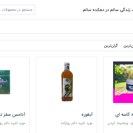
جستجو در محصولات...
،
زندگی سالم در دهکده سالم
ن‌ترین
گران‌ترین
ه کاسه ای
آبغوره
آدامس سقز نع
 ویتامینه کردن
مورد تایید دکتر روازاده
مورد تایید دکتر روا
ب پوست های