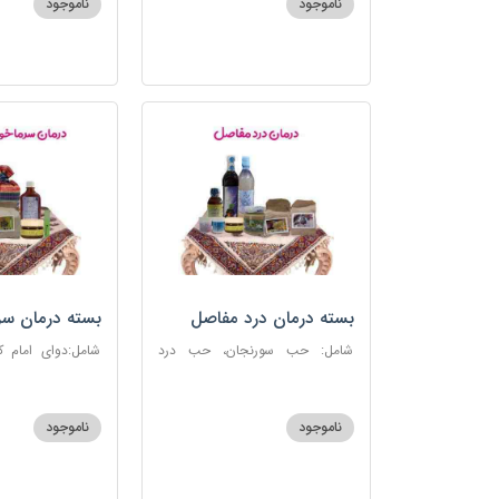
ناموجود
ناموجود
بسته درمان درد مفاصل
بسته درمان سر
آنفلوانزا
شامل: حب سورنجان، حب درد
شامل:دوای امام 
مفاصل و سیاتیک، ارده کنجد، شیره
سرماخوردگی، عرق
انگور، دوسین، دارچین قلم، زنجبیل،
دوسین، عصاره نعنا
دوغ شتر، روغن گرم کد123
دریا
ناموجود
ناموجود