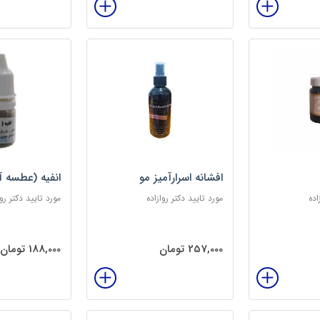
افشانه اسرارآمیز مو
انفیه (عطسه آ
اده
مورد تایید دکتر روازاده
مورد تایید دکتر روا
257,000 تومان
188,000 تومان