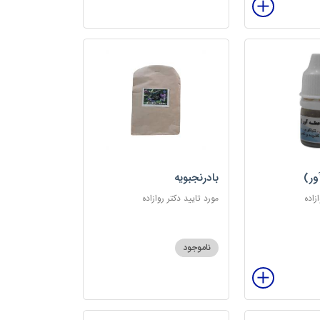
ور)
بادرنجبویه
زاده
مورد تایید دکتر روازاده
ناموجود