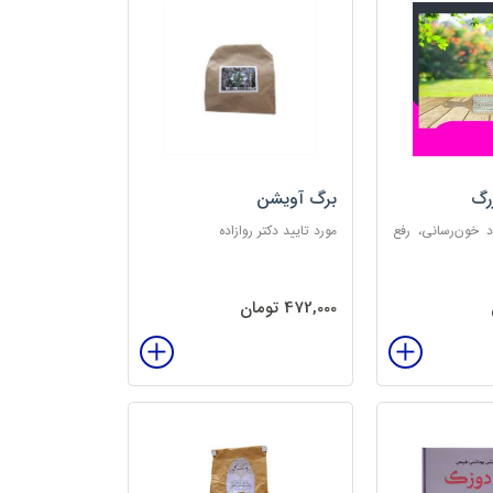
رگ
برگ آویشن
د خون‌رسانی، رفع
مورد تایید دکتر روازاده
تخلیه الکتریسیته
‌بخش
472,000 تومان