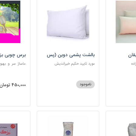
قان
بالشت پشمی دوین (پس
برس چوبی بز
کرایه)
اده
مورد تایید حکیم خیراندیش
ماساژ سر و بهبو
گره‌خوردگی مو، 
ساکن بدن و آرام
ناموجود
450,000 تومان