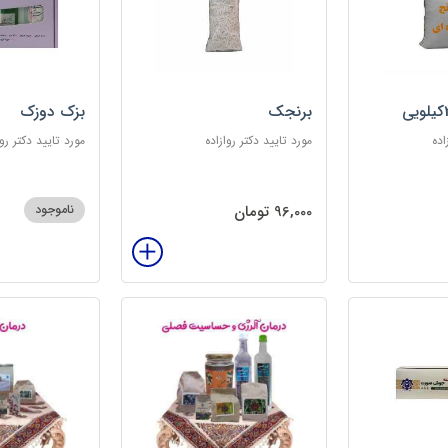
برنجک
بزک دوزک
اده
مورد تایید دکتر روازاده
مورد تایید دکتر روا
96,000 تومان
ناموجود