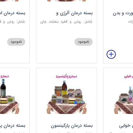
رت و بدن
بسته درمان آلرژی و
بسته درمان ا
حساسیت فصلی
اده
شامل: روغن و قطره بنفشه، چای
شامل: روغن و قط
کوهی، خاکشیر، عرق کاسنی سنگین،
عطر احیا سلام
عرق شاهتره سنگین، عنبرنسارا، عسل
ابریشمی، عرق م
3 ستاره
گل، بهارنارنج، چای
ناموجود
ناموجود
 خوابی
بسته درمان پارکینسون
بسته درمان پ