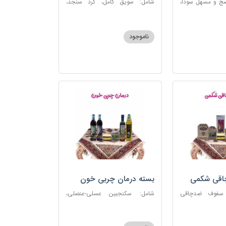
ضج و مسهل سودا،
شامل: سویق کامل، گرد سنجد،
عنصلی، دوسین،
کشک پودری
ناموجود
چاقی شکمی
بسته درمان چربی خون
 سفوف ضدچاقی
شامل: سکنجبین عسلی-عنصلی،
و، شربت مصفای
دوسین، روغن زیتون، روغن ارده
رم کد123
کنجد، ارده کنجد، شیره انگور