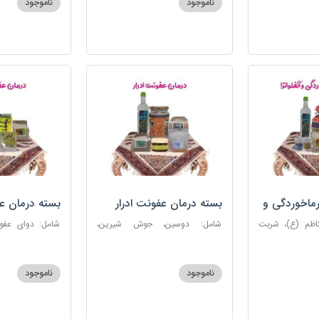
ناموجود
ناموجود
روغن و قطره بنفشه
ماخوردگی و
بسته درمان عفونت ادرار
بسته درمان ع
کاظم (ع)، شربت
شامل: دوسین، جوش شیرین،
 مرکب ضدعفونت،
آویشن، پونه، عرق مرکب ضد
ستاره، نخود زنان
، عنبرنسارا، نمک
عفونت، عسل 3 ستاره
عنبرنسارا، جوش 
اعلا
ناموجود
ناموجود