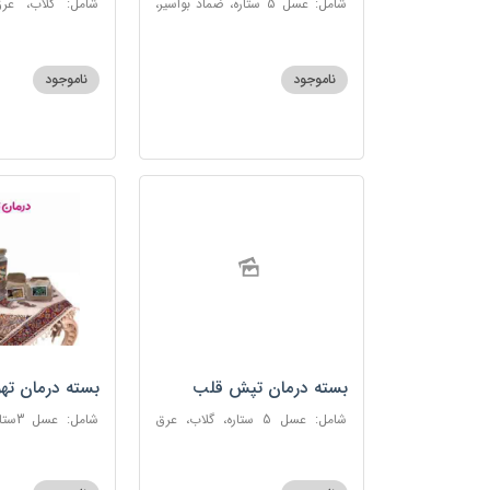
شامل: عسل 5 ستاره، ضماد بواسیر،
شامل: گلاب، عرق
خاکشیر، سکنجبین عسلی-عنصلی،
گاوزبان، سنبل ا
دوسین
عسلی-عنصلی
ناموجود
ناموجود
بسته درمان تپش قلب
بسته درمان ته
شامل: عسل 5 ستاره، گلاب، عرق
شامل:
بیدمشک، عرق بهارنارنج، عطر احیا
سحرآمیز، زنجبیل
سلامت، گل گاوزبان، بهارنارنج