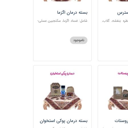
سترس
بسته درمان اگزما
ره بنفشه، گلاب،
شامل: ضماد اگزما، سکنجبین عسلی-
ت، شربت مفرح
عنصلی، گل سرشور، سرکه سیب،
رکب اعصاب، گرده
روغن و قطره بنفشه، کپسول مفتاح
 مبارک
110
ناموجود
روستات
بسته درمان پوکی استخوان