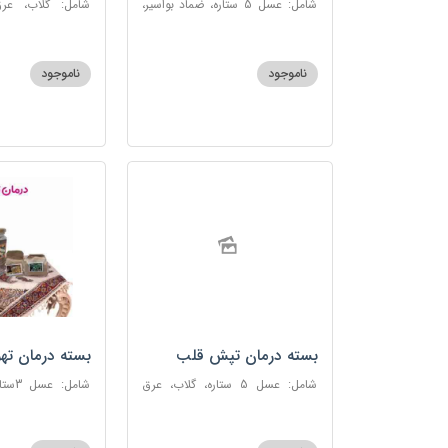
شامل: عسل 5 ستاره، ضماد بواسیر،
شامل: گلاب، عرق
خاکشیر، سکنجبین عسلی-عنصلی،
گاوزبان، سنبل ا
دوسین
عسلی-عنصلی
ناموجود
ناموجود
بسته درمان تپش قلب
بسته درمان ته
شامل: عسل 5 ستاره، گلاب، عرق
شامل:
بیدمشک، عرق بهارنارنج، عطر احیا
سحرآمیز، زنجبیل
سلامت، گل گاوزبان، بهارنارنج