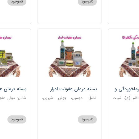
ناموجود
ناموجود
روغن و قطره بنفشه
ماخوردگی و
بسته درمان عفونت ادرار
بسته درمان ع
کاظم (ع)، شربت
شامل: دوسین، جوش شیرین،
 مرکب ضدعفونت،
آویشن، پونه، عرق مرکب ضد
ستاره، نخود زنان
، عنبرنسارا، نمک
عفونت، عسل 3 ستاره
عنبرنسارا، جوش 
اعلا
ناموجود
ناموجود