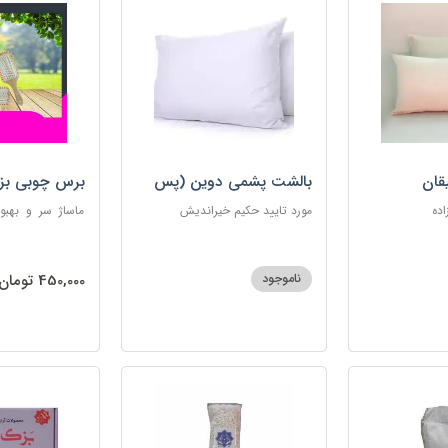
قان
بالشت پشمی دوین (پس
برس چوبی بز
کرایه)
اده
مورد تایید حکیم خیراندیش
ماساژ سر و بهبو
گره‌خوردگی مو، 
ساکن بدن و آرام
ناموجود
450,000 تومان