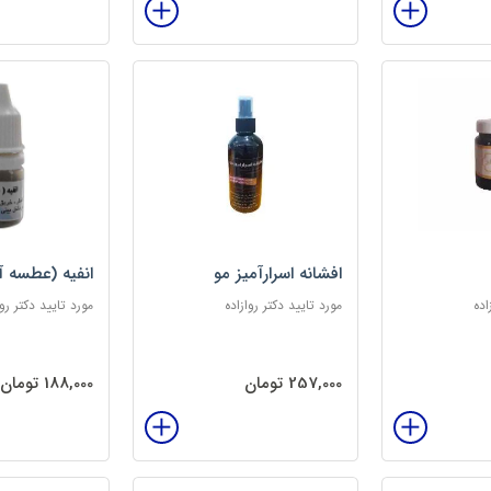
افشانه اسرارآمیز مو
انفیه (عطسه آ
اده
مورد تایید دکتر روازاده
مورد تایید دکتر روا
257,000 تومان
188,000 تومان