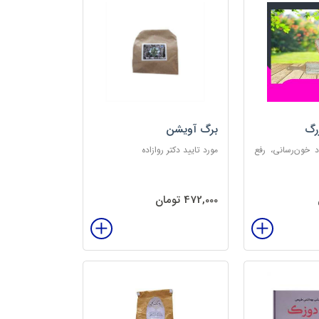
رگ
برگ آویشن
د خون‌رسانی، رفع
مورد تایید دکتر روازاده
تخلیه الکتریسیته
‌بخش
472,000 تومان