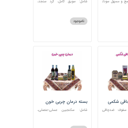
ضج و مسهل سودا،
شامل: سویق کامل، گرد سنجد،
عنصلی، دوسین،
کشک پودری
ناموجود
چاقی شکمی
بسته درمان چربی خون
 سفوف ضدچاقی
شامل: سکنجبین عسلی-عنصلی،
و، شربت مصفای
دوسین، روغن زیتون، روغن ارده
رم کد123
کنجد، ارده کنجد، شیره انگور