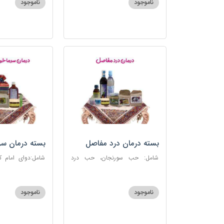
ناموجود
ناموجود
بسته درمان درد مفاصل
بسته درمان سر
آنفلوانزا
شامل: حب سورنجان، حب درد
شامل:دوای امام 
مفاصل و سیاتیک، ارده کنجد، شیره
سرماخوردگی، عرق
انگور، دوسین، دارچین قلم، زنجبیل،
دوسین، عصاره نعنا
دوغ شتر، روغن گرم کد123
دریا
ناموجود
ناموجود