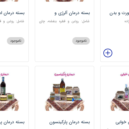
رت و بدن
بسته درمان آلرژی و
بسته درمان ا
حساسیت فصلی
اده
شامل: روغن و قطره بنفشه، چای
شامل: روغن و قط
کوهی، خاکشیر، عرق کاسنی سنگین،
عطر احیا سلام
عرق شاهتره سنگین، عنبرنسارا، عسل
ابریشمی، عرق م
3 ستاره
گل، بهارنارنج، چای
ناموجود
ناموجود
 خوابی
بسته درمان پارکینسون
بسته درمان پ