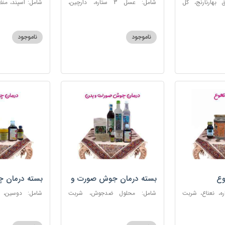
 بهارنارنج، گل
شامل: عسل 3 ستاره، دارچین،
شامل: اسپند، من
لطیب، سکنجبین
زنجبیل، کندر، گل گاوزبان، کنجد
سکنجبین عسلی-
عسلی، دوسین، شربت حیات، گرده
نوره اصیل
گل، حب تقویت حافظه
ناموجود
ناموجود
وع
بسته درمان جوش صورت و
بسته درمان 
بدن
 عسل 3ستاره، نعناع، شربت
شامل: محلول ضدجوش، شربت
شامل: دوسین،
مصفای خون، سکنجبین عسلی-
بلغمی، سویق ج
عنصلی، عرق کاسنی، عرق شاهتره،
خون، اسپند، روغن گ
خاکشیر، صابون شغاری قهوه ای،