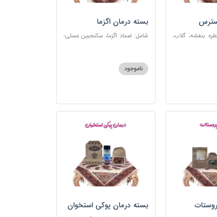
سترس
بسته درمان اگزما
ره بنفشه، گلاب،
شامل: ضماد اگزما، سکنجبین عسلی-
ت، شربت مفرح
عنصلی، گل سرشور، سرکه سیب،
رکب اعصاب، گرده
روغن و قطره بنفشه، کپسول مفتاح
 مبارک
110
ناموجود
روستات
بسته درمان پوکی استخوان