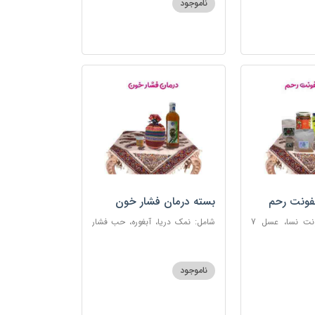
ناموجود
فونت رحم
بسته درمان فشار خون
شامل: دوای عفونت نسا، عسل 7
شامل: نمک دریا، آبغوره، حب فشار
، اسپند، خاکشیر،
خون
شیرین، روغن زرد
ناموجود