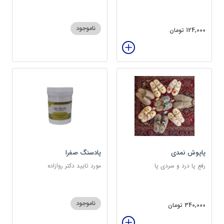
ناموجود
124,000 تومان
پاپوش نمدی
پادسنگ صفرا
رفع پا درد و سردی پا
مورد تایید دکتر روازاده
ناموجود
340,000 تومان