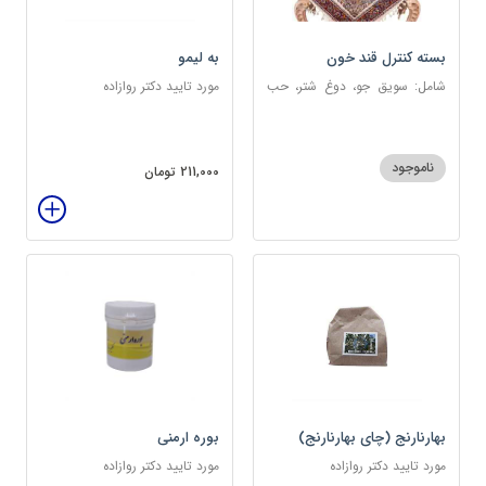
بسته کنترل قند خون
به لیمو
شامل: سویق جو، دوغ شتر، حب
مورد تایید دکتر روازاده
دیابت، عرق مرکب دیابت، عرق
زول و بوقناق، عرق گزنه، سکنجبین
عسلی-عنصلی
ناموجود
211,000 تومان
بهارنارنج (چای بهارنارنج)
بوره ارمنی
مورد تایید دکتر روازاده
مورد تایید دکتر روازاده