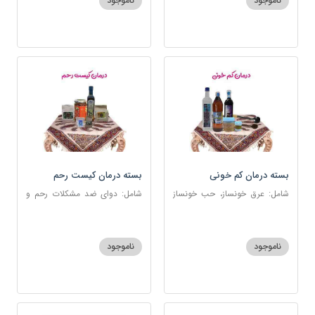
ناموجود
ناموجود
بسته درمان کم خونی
بسته درمان کیست رحم
شامل: عرق خونساز، حب خونساز
شامل: دوای ضد مشکلات رحم و
1و2، گرد کم خونی و تالاسمی،
تخمدان، اسفند، عنبرنسارا، زاج،
حسوم، عرق بیدمشک، سه شیره
خاکشیر، عسل 7 ستاره، روغن
زیتون
ناموجود
ناموجود