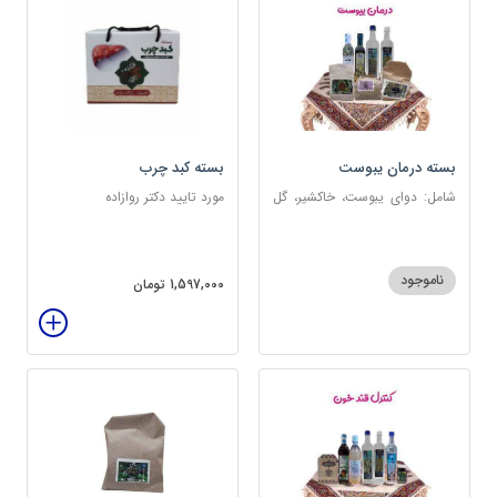
بسته درمان یبوست
بسته کبد چرب
شامل: دوای یبوست، خاکشیر، گل
مورد تایید دکتر روازاده
سرخ، بارهنگ، عرق زول و بوقناق،
عرق یونجه، گلاب، روغن زیتون
ناموجود
1,597,000 تومان