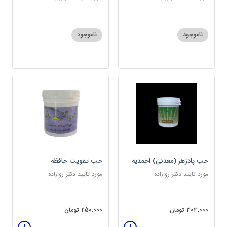
ناموجود
ناموجود
حب پادزهر (معدنی) احمدیه
حب تقویت حافظه
مورد تایید دکتر روازاده
مورد تایید دکتر روازاده
303,000 تومان
250,000 تومان