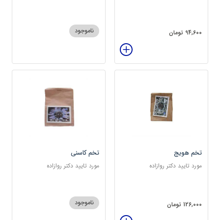
سرشار از پروتئین
ناموجود
94,600 تومان
تخم هویج
تخم کاسنی
مورد تایید دکتر روازاده
مورد تایید دکتر روازاده
ناموجود
126,000 تومان