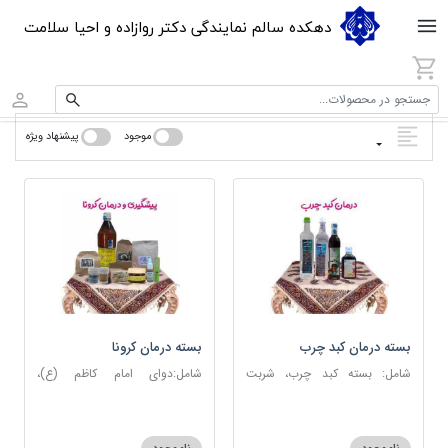
دهکده سالم نمایندگی دکتر روازاده و احیا سلامت
جستجو در محصولات...
موجود
پیشنهاد ویژه
بسته درمان کبد چرب
بسته درمان کرونا
شامل: بسته کبد چرب، شربت
شامل:دوای امام کاظم (ع)،
مصفای خون، عرق کاسنی، عرق
دوسین، اسپند، جوش شیرین،
شاهتره
آویشن، عصاره نعنا، روغن حنظل،
شربت حیات، کندر