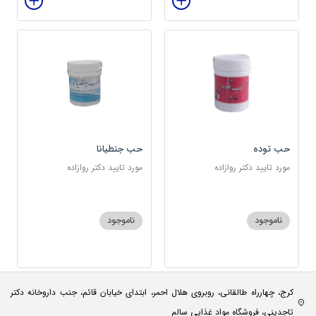
حب توده
حب جنطیانا
مورد تایید دکتر روازاده
مورد تایید دکتر روازاده
ناموجود
ناموجود
کرج، چهارراه طالقانی، روبروی هلال احمر، ابتدای خیابان قائم، جنب داروخانه دکتر
تاجدینی، فروشگاه مواد غذایی سالم