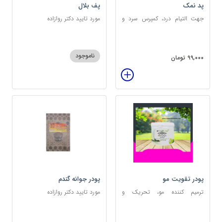
پد نمک
پف بلال
جهت التیام درد، کمپرس سرد و
مورد تایید دکتر روازاده
گرم
ناموجود
99,000 تومان
پودر تقویت مو
پودر جوانه گندم
ترمیم کننده مو، تحریک و
مورد تایید دکتر روازاده
خونرسانی به ریشه مو