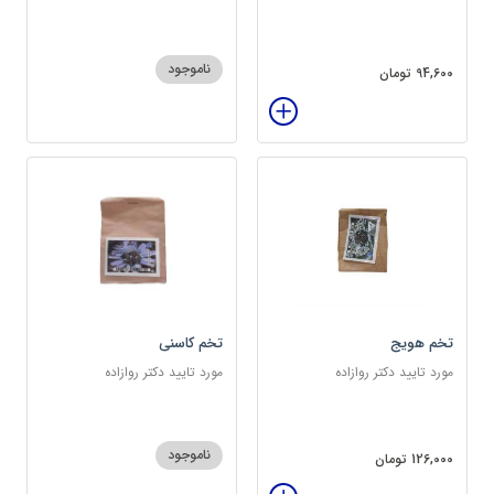
سرشار از پروتئین
ناموجود
94,600 تومان
تخم هویج
تخم کاسنی
مورد تایید دکتر روازاده
مورد تایید دکتر روازاده
ناموجود
126,000 تومان