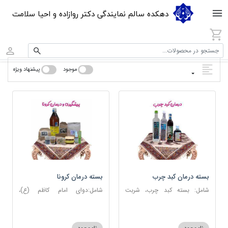
دهکده سالم نمایندگی دکتر روازاده و احیا سلامت
جستجو در محصولات...
موجود
پیشنهاد ویژه
بسته درمان کبد چرب
بسته درمان کرونا
شامل: بسته کبد چرب، شربت
شامل:دوای امام کاظم (ع)،
مصفای خون، عرق کاسنی، عرق
دوسین، اسپند، جوش شیرین،
شاهتره
آویشن، عصاره نعنا، روغن حنظل،
شربت حیات، کندر