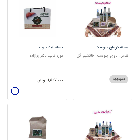
بسته درمان یبوست
بسته کبد چرب
شامل: دوای یبوست، خاکشیر، گل
مورد تایید دکتر روازاده
سرخ، بارهنگ، عرق زول و بوقناق،
عرق یونجه، گلاب، روغن زیتون
ناموجود
1,597,000 تومان