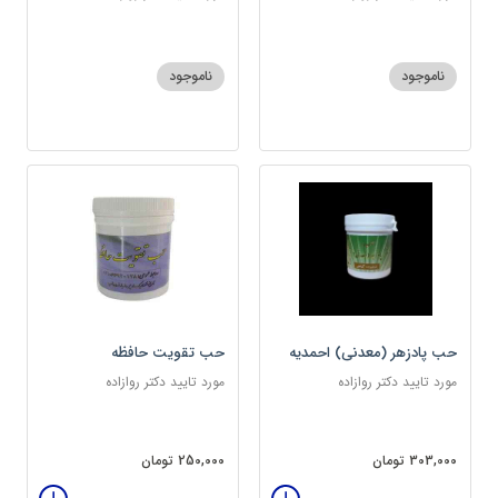
ناموجود
ناموجود
حب پادزهر (معدنی) احمدیه
حب تقویت حافظه
مورد تایید دکتر روازاده
مورد تایید دکتر روازاده
303,000 تومان
250,000 تومان