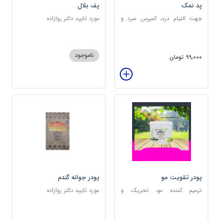
پد نمک
پف بلال
جهت التیام درد، کمپرس سرد و
مورد تایید دکتر روازاده
گرم
ناموجود
99,000 تومان
پودر تقویت مو
پودر جوانه گندم
ترمیم کننده مو، تحریک و
مورد تایید دکتر روازاده
خونرسانی به ریشه مو