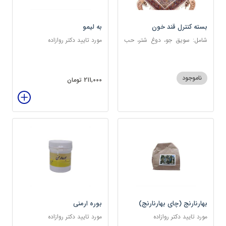
بسته کنترل قند خون
به لیمو
شامل: سویق جو، دوغ شتر، حب
مورد تایید دکتر روازاده
دیابت، عرق مرکب دیابت، عرق
زول و بوقناق، عرق گزنه، سکنجبین
عسلی-عنصلی
ناموجود
211,000 تومان
بهارنارنج (چای بهارنارنج)
بوره ارمنی
مورد تایید دکتر روازاده
مورد تایید دکتر روازاده