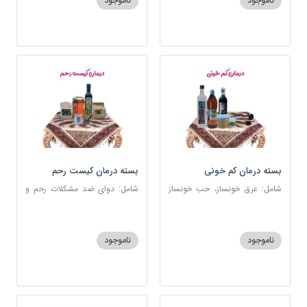
ناموجود
ناموجود
بسته درمان کم خونی
بسته درمان کیست رحم
شامل: عرق خونساز، حب خونساز
شامل: دوای ضد مشکلات رحم و
1و2، گرد کم خونی و تالاسمی،
تخمدان، اسفند، عنبرنسارا، زاج،
حسوم، عرق بیدمشک، سه شیره
خاکشیر، عسل 7 ستاره، روغن
زیتون
ناموجود
ناموجود