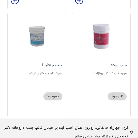
حب توده
حب جنطیانا
مورد تایید دکتر روازاده
مورد تایید دکتر روازاده
ناموجود
ناموجود
کرج، چهارراه طالقانی، روبروی هلال احمر، ابتدای خیابان قائم، جنب داروخانه دکتر
تاجدینی، فروشگاه مواد غذایی سالم