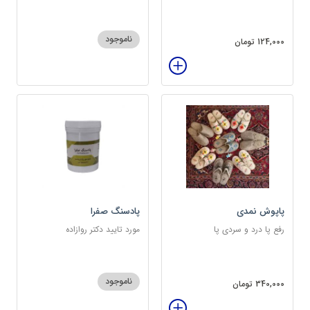
ناموجود
124,000 تومان
پاپوش نمدی
پادسنگ صفرا
رفع پا درد و سردی پا
مورد تایید دکتر روازاده
ناموجود
340,000 تومان