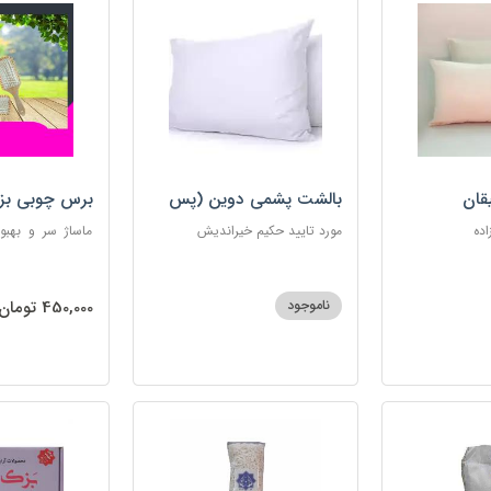
قان
بالشت پشمی دوین (پس
برس چوبی بز
کرایه)
اده
مورد تایید حکیم خیراندیش
ماساژ سر و بهبو
گره‌خوردگی مو، 
ساکن بدن و آرام
ناموجود
450,000 تومان