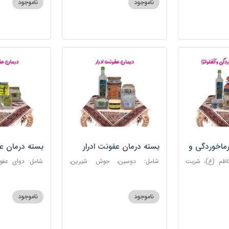
ناموجود
ناموجود
روغن و قطره بنفشه
ماخوردگی و
بسته درمان عفونت ادرار
بسته درمان ع
کاظم (ع)، شربت
شامل: دوسین، جوش شیرین،
 مرکب ضدعفونت،
آویشن، پونه، عرق مرکب ضد
ستاره، نخود زنان
، عنبرنسارا، نمک
عفونت، عسل 3 ستاره
عنبرنسارا، جوش 
اعلا
ناموجود
ناموجود