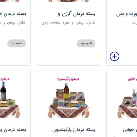
رت و بدن
بسته درمان آلرژی و
بسته درمان ا
حساسیت فصلی
اده
شامل: روغن و قطره بنفشه، چای
شامل: روغن و قط
کوهی، خاکشیر، عرق کاسنی سنگین،
عطر احیا سلام
عرق شاهتره سنگین، عنبرنسارا، عسل
ابریشمی، عرق م
3 ستاره
گل، بهارنارنج، چای
ناموجود
ناموجود
 خوابی
بسته درمان پارکینسون
بسته درمان پ