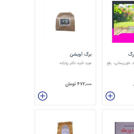
رگ
برگ آویشن
د خون‌رسانی، رفع
مورد تایید دکتر روازاده
تخلیه الکتریسیته
‌بخش
472,000 تومان