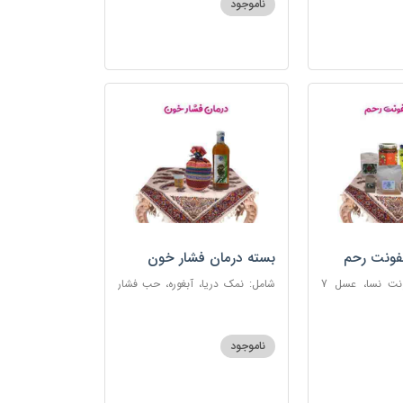
ناموجود
فونت رحم
بسته درمان فشار خون
شامل: دوای عفونت نسا، عسل 7
شامل: نمک دریا، آبغوره، حب فشار
، اسپند، خاکشیر،
خون
شیرین، روغن زرد
ناموجود