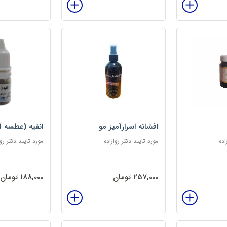
افشانه اسرارآمیز مو
انفیه (عطسه آ
اده
مورد تایید دکتر روازاده
مورد تایید دکتر روا
257,000 تومان
188,000 تومان