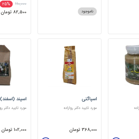
110,000
25%
ناموجود
82,500 تومان
اسپاگتی
اسپند (اسفند)
اده
مورد تایید دکتر روازاده
مورد تایید دکتر روا
368,000 تومان
102,000 تومان