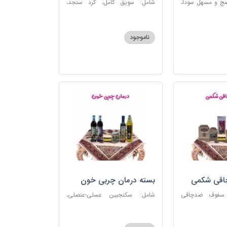
ضج و مسهل سودا،
شامل: سویق کامل، گرد سنجد،
عنصلی، دوسین،
کشک پودری
ناموجود
چاقی شکمی
بسته درمان چربی خون
 سفوف ضدچاقی
شامل: سکنجبین عسلی-عنصلی،
و، شربت مصفای
دوسین، روغن زیتون، روغن ارده
رم کد123
کنجد، ارده کنجد، شیره انگور