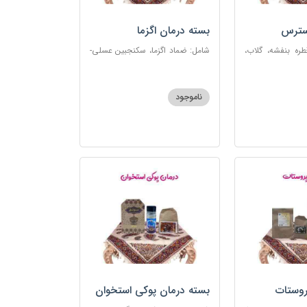
سترس
بسته درمان اگزما
ره بنفشه، گلاب،
شامل: ضماد اگزما، سکنجبین عسلی-
ت، شربت مفرح
عنصلی، گل سرشور، سرکه سیب،
رکب اعصاب، گرده
روغن و قطره بنفشه، کپسول مفتاح
 مبارک
110
ناموجود
روستات
بسته درمان پوکی استخوان