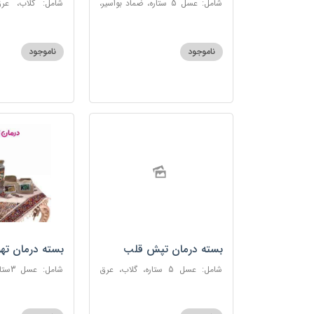
شامل: عسل 5 ستاره، ضماد بواسیر،
شامل: گلاب، عرق
خاکشیر، سکنجبین عسلی-عنصلی،
گاوزبان، سنبل ا
دوسین
عسلی-عنصلی
ناموجود
ناموجود
بسته درمان تپش قلب
بسته درمان ته
شامل: عسل 5 ستاره، گلاب، عرق
شامل:
بیدمشک، عرق بهارنارنج، عطر احیا
سحرآمیز، زنجبیل
سلامت، گل گاوزبان، بهارنارنج