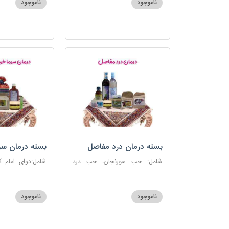
ناموجود
ناموجود
بسته درمان درد مفاصل
بسته درمان سر
آنفلوانزا
شامل: حب سورنجان، حب درد
شامل:دوای امام 
مفاصل و سیاتیک، ارده کنجد، شیره
سرماخوردگی، عرق
انگور، دوسین، دارچین قلم، زنجبیل،
دوسین، عصاره نعنا
دوغ شتر، روغن گرم کد123
دریا
ناموجود
ناموجود