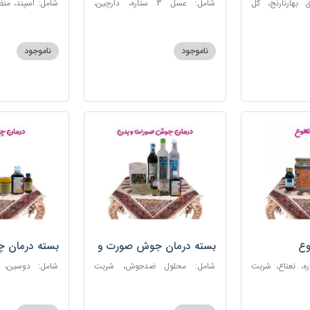
 بهارنارنج، گل
شامل: عسل 3 ستاره، دارچین،
شامل: اسپند، من
لطیب، سکنجبین
زنجبیل، کندر، گل گاوزبان، کنجد
سکنجبین عسلی-
عسلی، دوسین، شربت حیات، گرده
نوره اصیل
گل، حب تقویت حافظه
ناموجود
ناموجود
وع
بسته درمان جوش صورت و
بسته درمان 
بدن
 عسل 3ستاره، نعناع، شربت
شامل: محلول ضدجوش، شربت
شامل: دوسین،
مصفای خون، سکنجبین عسلی-
بلغمی، سویق ج
عنصلی، عرق کاسنی، عرق شاهتره،
خون، اسپند، روغن گ
خاکشیر، صابون شغاری قهوه ای،