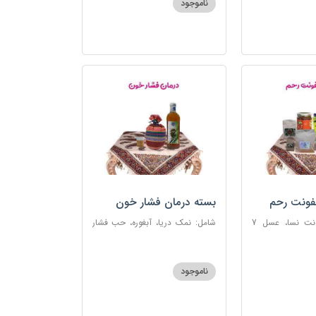
ناموجود
فونت رحم
بسته درمان فشار خون
شامل: دوای عفونت نسا، عسل 7
شامل: نمک دریا، آبغوره، حب فشار
، اسپند، خاکشیر،
خون
شیرین، روغن زرد
ناموجود