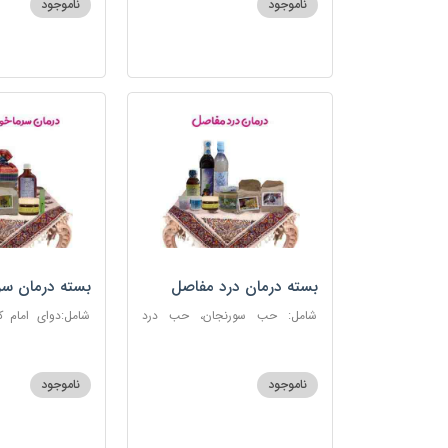
ناموجود
ناموجود
بسته درمان درد مفاصل
بسته درمان سر
آنفلوانزا
شامل: حب سورنجان، حب درد
شامل:دوای امام 
مفاصل و سیاتیک، ارده کنجد، شیره
سرماخوردگی، عرق
انگور، دوسین، دارچین قلم، زنجبیل،
دوسین، عصاره نعنا
دوغ شتر، روغن گرم کد123
دریا
ناموجود
ناموجود