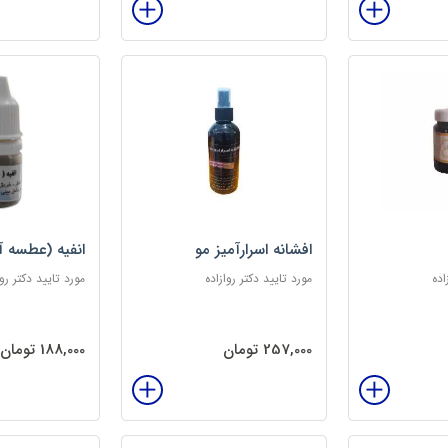
افشانه اسرارآمیز مو
انفیه (عطسه آ
اده
مورد تایید دکتر روازاده
مورد تایید دکتر روا
257,000 تومان
188,000 تومان