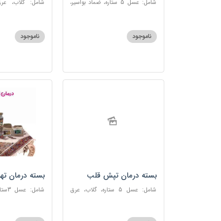
شامل: عسل 5 ستاره، ضماد بواسیر،
شامل: گلاب، عرق
خاکشیر، سکنجبین عسلی-عنصلی،
گاوزبان، سنبل ا
دوسین
عسلی-عنصلی
ناموجود
ناموجود
بسته درمان تپش قلب
بسته درمان ته
شامل: عسل 5 ستاره، گلاب، عرق
شامل:
بیدمشک، عرق بهارنارنج، عطر احیا
سحرآمیز، زنجبیل
سلامت، گل گاوزبان، بهارنارنج