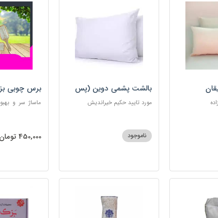
قان
بالشت پشمی دوین (پس
برس چوبی بز
کرایه)
اده
مورد تایید حکیم خیراندیش
ماساژ سر و بهبو
گره‌خوردگی مو، 
ساکن بدن و آرام
ناموجود
450,000 تومان