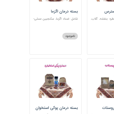
سترس
بسته درمان اگزما
ره بنفشه، گلاب،
شامل: ضماد اگزما، سکنجبین عسلی-
ت، شربت مفرح
عنصلی، گل سرشور، سرکه سیب،
رکب اعصاب، گرده
روغن و قطره بنفشه، کپسول مفتاح
 مبارک
110
ناموجود
روستات
بسته درمان پوکی استخوان