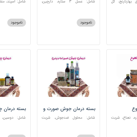
 بهارنارنج، گل
شامل: عسل 3 ستاره، دارچین،
شامل: اسپند، من
لطیب، سکنجبین
زنجبیل، کندر، گل گاوزبان، کنجد
سکنجبین عسلی-
عسلی، دوسین، شربت حیات، گرده
نوره اصیل
گل، حب تقویت حافظه
ناموجود
ناموجود
وع
بسته درمان جوش صورت و
بسته درمان 
بدن
 عسل 3ستاره، نعناع، شربت
شامل: محلول ضدجوش، شربت
شامل: دوسین،
مصفای خون، سکنجبین عسلی-
بلغمی، سویق ج
عنصلی، عرق کاسنی، عرق شاهتره،
خون، اسپند، روغن گ
خاکشیر، صابون شغاری قهوه ای،