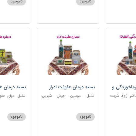
ناموجود
ناموجود
روغن و قطره بنفشه
ماخوردگی و
بسته درمان عفونت ادرار
بسته درمان ع
کاظم (ع)، شربت
شامل: دوسین، جوش شیرین،
 مرکب ضدعفونت،
آویشن، پونه، عرق مرکب ضد
ستاره، نخود زنان
، عنبرنسارا، نمک
عفونت، عسل 3 ستاره
عنبرنسارا، جوش 
اعلا
ناموجود
ناموجود