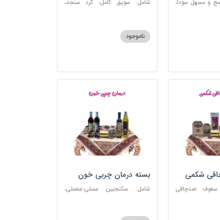
ضج و مسهل سودا،
شامل: سویق کامل، گرد سنجد،
عنصلی، دوسین،
کشک پودری
ناموجود
چاقی شکمی
بسته درمان چربی خون
 سفوف ضدچاقی
شامل: سکنجبین عسلی-عنصلی،
و، شربت مصفای
دوسین، روغن زیتون، روغن ارده
رم کد123
کنجد، ارده کنجد، شیره انگور