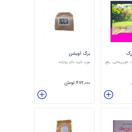
رگ
برگ آویشن
د خون‌رسانی، رفع
مورد تایید دکتر روازاده
تخلیه الکتریسیته
‌بخش
472,000 تومان