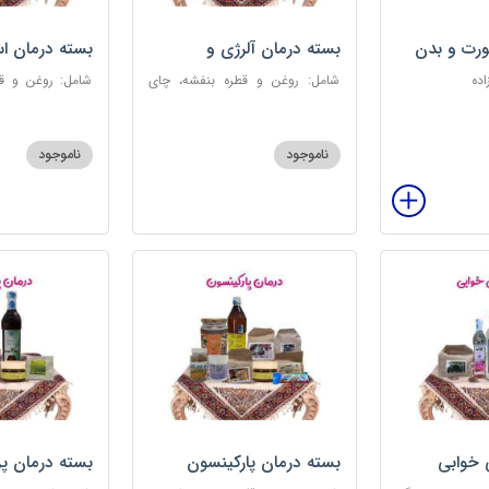
رت و بدن
بسته درمان آلرژی و
بسته درمان ا
حساسیت فصلی
اده
شامل: روغن و قطره بنفشه، چای
شامل: روغن و قط
کوهی، خاکشیر، عرق کاسنی سنگین،
عطر احیا سلام
عرق شاهتره سنگین، عنبرنسارا، عسل
ابریشمی، عرق م
3 ستاره
گل، بهارنارنج، چای
ناموجود
ناموجود
 خوابی
بسته درمان پارکینسون
بسته درمان پ