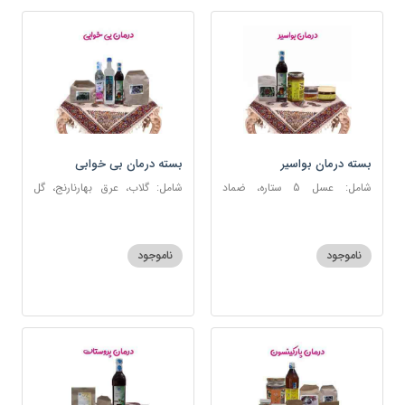
بسته درمان بواسیر
بسته درمان بی خوابی
شامل: عسل 5 ستاره، ضماد
شامل: گلاب، عرق بهارنارنج، گل
بواسیر، خاکشیر، سکنجبین عسلی-
گاوزبان، سنبل الطیب، سکنجبین
عنصلی، دوسین
عسلی-عنصلی
ناموجود
ناموجود