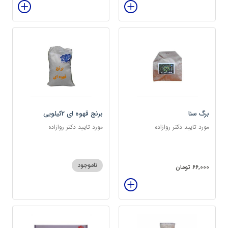
برگ سنا
برنج قهوه ای 2کیلویی
مورد تایید دکتر روازاده
مورد تایید دکتر روازاده
ناموجود
66,000 تومان