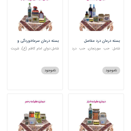
بسته درمان درد مفاصل
بسته درمان سرماخوردگی و
آنفلوانزا
شامل: حب سورنجان، حب درد
شامل:دوای امام کاظم (ع)، شربت
مفاصل و سیاتیک، ارده کنجد،
سرماخوردگی، عرق مرکب
شیره انگور، دوسین، دارچین قلم،
ضدعفونت، دوسین، عصاره نعنا،
زنجبیل، دوغ شتر، روغن گرم
عنبرنسارا، نمک دریا
ناموجود
ناموجود
کد123