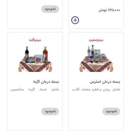
عنبرنسارا، عسل 3 ستاره
ناموجود
678,000 تومان
بسته درمان استرس
بسته درمان اگزما
شامل: روغن و قطره بنفشه، گلاب،
شامل: ضماد اگزما، سکنجبین
عطر احیا سلامت، شربت مفرح
عسلی-عنصلی، گل سرشور، سرکه
ابریشمی، عرق مرکب اعصاب، گرده
سیب، روغن و قطره بنفشه،
گل، بهارنارنج، چای مبارک
کپسول مفتاح 110
ناموجود
ناموجود