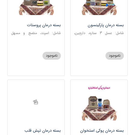
بسته درمان پارکینسون
بسته درمان پروستات
شامل: عسل 3 ستاره، دارچین،
شامل: اسپند، منضج و مسهل
زنجبیل، کندر، گل گاوزبان، کنجد
سودا، سکنجبین عسلی-عنصلی،
عسلی، دوسین، شربت حیات، گرده
دوسین، نوره اصیل
گل، حب تقویت حافظه
ناموجود
ناموجود
بسته درمان پوکی استخوان
بسته درمان تپش قلب