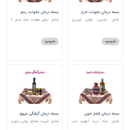
بسته درمان عفونت ادرار
بسته درمان عفونت رحم
شامل: دوسین، جوش شیرین،
شامل: دوای عفونت نسا، عسل 7
آویشن، پونه، عرق مرکب ضد
ستاره، نخود زنان، اسپند، خاکشیر،
عفونت، عسل 3 ستاره
عنبرنسارا، جوش شیرین، روغن زرد
اعلا
ناموجود
ناموجود
بسته درمان فشار خون
بسته درمان گرفتگی عروق
شامل: نمک دریا، آبغوره، حب
شامل: شربت مفتاح، روغن زیتون،
فشار خون
شربت منضج مسهل جامع، دوسین