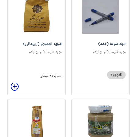
اتود سرمه (اثمد)
ادویه اجدادی (زیرخاکی)
مورد تایید دکتر روازاده
مورد تایید دکتر روازاده
ناموجود
260,000 تومان