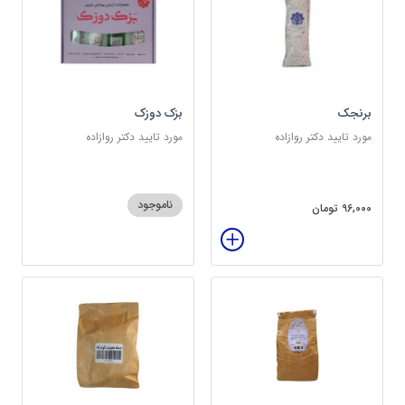
برنجک
بزک دوزک
مورد تایید دکتر روازاده
مورد تایید دکتر روازاده
ناموجود
96,000 تومان