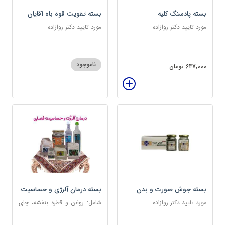
بسته پادسنگ کلیه
بسته تقویت قوه باه آقایان
مورد تایید دکتر روازاده
مورد تایید دکتر روازاده
ناموجود
647,000 تومان
بسته جوش صورت و بدن
بسته درمان آلرژی و حساسیت
فصلی
مورد تایید دکتر روازاده
شامل: روغن و قطره بنفشه، چای
کوهی، خاکشیر، عرق کاسنی
سنگین، عرق شاهتره سنگین،