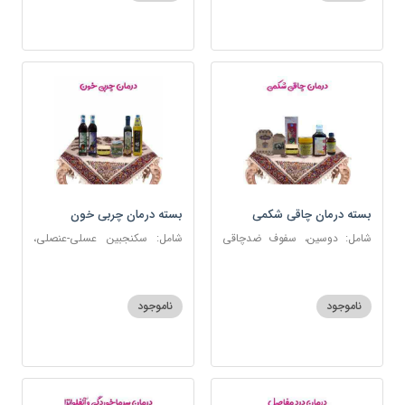
بسته درمان چاقی شکمی
بسته درمان چربی خون
شامل: دوسین، سفوف ضدچاقی
شامل: سکنجبین عسلی-عنصلی،
بلغمی، سویق جو، شربت مصفای
دوسین، روغن زیتون، روغن ارده
خون، اسپند، روغن گرم کد123
کنجد، ارده کنجد، شیره انگور
ناموجود
ناموجود