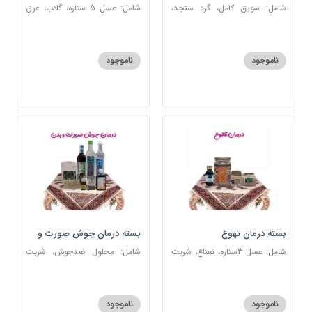
شامل: سویق کامل، گرد سنجد،
شامل: عسل 5 ستاره، گلاب، عرق
کشک پودری
بیدمشک، عرق بهارنارنج، عطر احیا
سلامت، گل گاوزبان، بهارنارنج
ناموجود
ناموجود
بسته درمان تهوع
بسته درمان جوش صورت و
بدن
شامل: عسل 3ستاره، نعناع، شربت
شامل: محلول ضدجوش، شربت
سحرآمیز، زنجبیل
مصفای خون، سکنجبین عسلی-
عنصلی، عرق کاسنی، عرق شاهتره،
خاکشیر، صابون شغاری قهوه ای،
ناموجود
ناموجود
روغن و قطره بنفشه