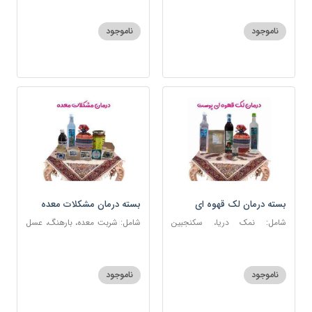
ناموجود
ناموجود
بسته درمان لک قهوه ای
بسته درمان مشکلات معده
پوست
شامل: نمک دریا، سکنجبین
شامل: شربت معده، بارهنگ، عسل
عسلی-عنصلی، عرق کاسنی، عرق
5 ستاره، آویشن، عرق نعنا، نمک
شاهتره، منضج و مسهل سودا،
دریا، زیره سبز، سیاهدانه، گرد شویا
روغن و قطره بنفشه
ناموجود
ناموجود