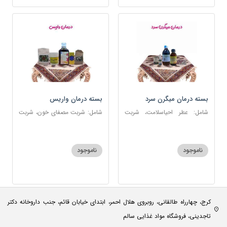
بسته درمان میگرن سرد
بسته درمان واریس
شامل: عطر احیاسلامت، شربت
شامل: شربت مصفای خون، شربت
مفرح ابریشمی، قطره سردرد،
منضج مسهل جامع، ضماد ب111،
روغن و قطره بنفشه، روغن گرم
خاکشیر، اسپند
کد123
ناموجود
ناموجود
کرج، چهارراه طالقانی، روبروی هلال احمر، ابتدای خیابان قائم، جنب داروخانه دکتر
تاجدینی، فروشگاه مواد غذایی سالم