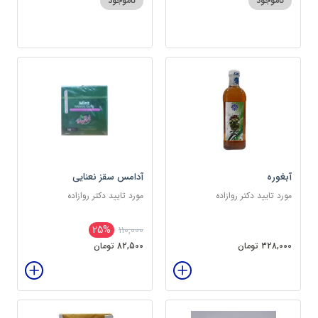
ناموجود
ناموجود
آبغوره
آدامس سقز نعنایی
مورد تایید دکتر روازاده
مورد تایید دکتر روازاده
25%
110,000
328,000 تومان
82,500 تومان