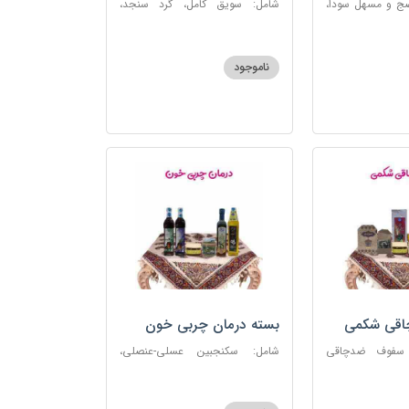
ضج و مسهل سودا،
شامل: سویق کامل، گرد سنجد،
عنصلی، دوسین،
کشک پودری
ناموجود
چاقی شکمی
بسته درمان چربی خون
 سفوف ضدچاقی
شامل: سکنجبین عسلی-عنصلی،
و، شربت مصفای
دوسین، روغن زیتون، روغن ارده
رم کد123
کنجد، ارده کنجد، شیره انگور