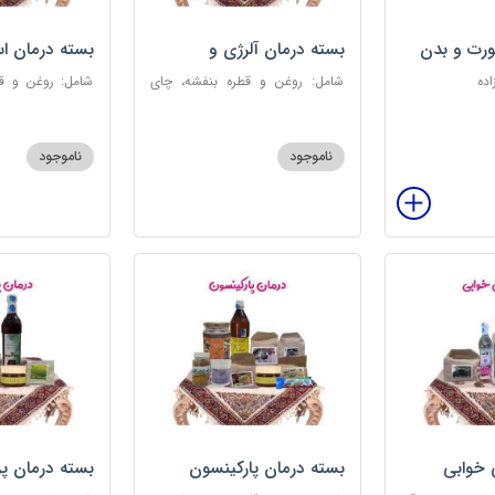
رت و بدن
بسته درمان آلرژی و
بسته درمان ا
حساسیت فصلی
اده
شامل: روغن و قطره بنفشه، چای
شامل: روغن و قط
کوهی، خاکشیر، عرق کاسنی سنگین،
عطر احیا سلام
عرق شاهتره سنگین، عنبرنسارا، عسل
ابریشمی، عرق م
3 ستاره
گل، بهارنارنج، چای
ناموجود
ناموجود
 خوابی
بسته درمان پارکینسون
بسته درمان پ