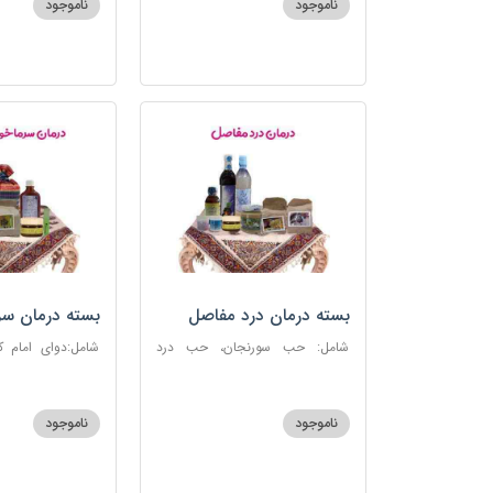
ناموجود
ناموجود
بسته درمان درد مفاصل
بسته درمان سر
آنفلوانزا
شامل: حب سورنجان، حب درد
شامل:دوای امام 
مفاصل و سیاتیک، ارده کنجد، شیره
سرماخوردگی، عرق
انگور، دوسین، دارچین قلم، زنجبیل،
دوسین، عصاره نعنا
دوغ شتر، روغن گرم کد123
دریا
ناموجود
ناموجود