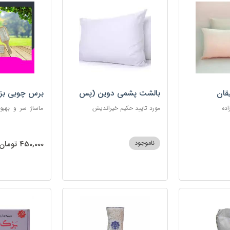
قان
بالشت پشمی دوین (پس
برس چوبی بز
کرایه)
اده
مورد تایید حکیم خیراندیش
ماساژ سر و بهبو
گره‌خوردگی مو، 
ساکن بدن و آرام
ناموجود
450,000 تومان