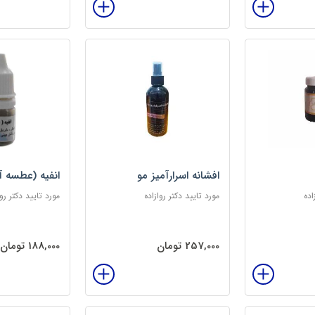
افشانه اسرارآمیز مو
انفیه (عطسه آ
اده
مورد تایید دکتر روازاده
مورد تایید دکتر روا
257,000 تومان
188,000 تومان