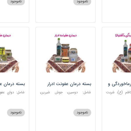
ناموجود
ناموجود
روغن و قطره بنفشه
ماخوردگی و
بسته درمان عفونت ادرار
بسته درمان ع
کاظم (ع)، شربت
شامل: دوسین، جوش شیرین،
 مرکب ضدعفونت،
آویشن، پونه، عرق مرکب ضد
ستاره، نخود زنان
، عنبرنسارا، نمک
عفونت، عسل 3 ستاره
عنبرنسارا، جوش 
اعلا
ناموجود
ناموجود