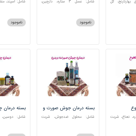
 بهارنارنج، گل
شامل: عسل 3 ستاره، دارچین،
شامل: اسپند، من
لطیب، سکنجبین
زنجبیل، کندر، گل گاوزبان، کنجد
سکنجبین عسلی-
عسلی، دوسین، شربت حیات، گرده
نوره اصیل
گل، حب تقویت حافظه
ناموجود
ناموجود
وع
بسته درمان جوش صورت و
بسته درمان 
بدن
 عسل 3ستاره، نعناع، شربت
شامل: محلول ضدجوش، شربت
شامل: دوسین،
مصفای خون، سکنجبین عسلی-
بلغمی، سویق ج
عنصلی، عرق کاسنی، عرق شاهتره،
خون، اسپند، روغن گ
خاکشیر، صابون شغاری قهوه ای،