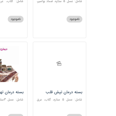
شامل: عسل 5 ستاره، ضماد بواسیر،
شامل: گلاب، عرق
خاکشیر، سکنجبین عسلی-عنصلی،
گاوزبان، سنبل ا
دوسین
عسلی-عنصلی
ناموجود
ناموجود
بسته درمان تپش قلب
بسته درمان ته
شامل: عسل 5 ستاره، گلاب، عرق
شامل:
بیدمشک، عرق بهارنارنج، عطر احیا
سحرآمیز، زنجبیل
سلامت، گل گاوزبان، بهارنارنج