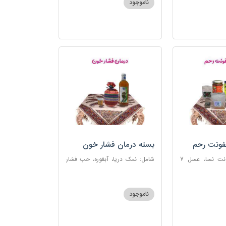
ناموجود
فونت رحم
بسته درمان فشار خون
شامل: دوای عفونت نسا، عسل 7
شامل: نمک دریا، آبغوره، حب فشار
، اسپند، خاکشیر،
خون
شیرین، روغن زرد
ناموجود