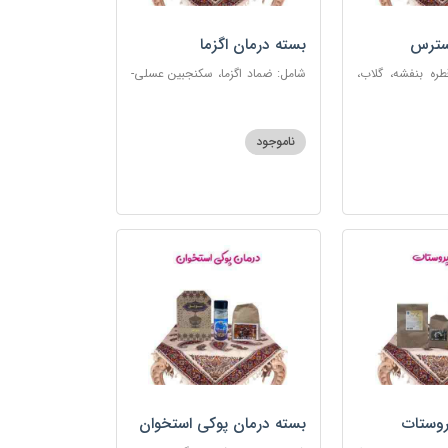
سترس
بسته درمان اگزما
ره بنفشه، گلاب،
شامل: ضماد اگزما، سکنجبین عسلی-
ت، شربت مفرح
عنصلی، گل سرشور، سرکه سیب،
رکب اعصاب، گرده
روغن و قطره بنفشه، کپسول مفتاح
 مبارک
110
ناموجود
روستات
بسته درمان پوکی استخوان