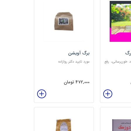
رگ
برگ آویشن
د خون‌رسانی، رفع
مورد تایید دکتر روازاده
تخلیه الکتریسیته
‌بخش
472,000 تومان