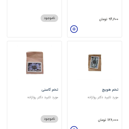
سرشار از پروتئین
ناموجود
94,600 تومان
تخم هویج
تخم کاسنی
مورد تایید دکتر روازاده
مورد تایید دکتر روازاده
ناموجود
126,000 تومان