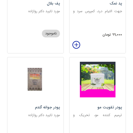
پد نمک
پف بلال
جهت التیام درد، کمپرس سرد و
مورد تایید دکتر روازاده
گرم
ناموجود
99,000 تومان
پودر تقویت مو
پودر جوانه گندم
ترمیم کننده مو، تحریک و
مورد تایید دکتر روازاده
خونرسانی به ریشه مو