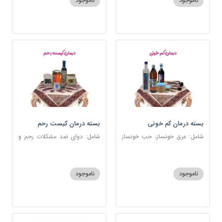
ناموجود
ناموجود
بسته درمان کم خونی
بسته درمان کیست رحم
شامل: عرق خونساز، حب خونساز
شامل: دوای ضد مشکلات رحم و
1و2، گرد کم خونی و تالاسمی،
تخمدان، اسفند، عنبرنسارا، زاج،
حسوم، عرق بیدمشک، سه شیره
خاکشیر، عسل 7 ستاره، روغن
زیتون
ناموجود
ناموجود