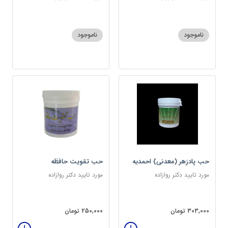
ناموجود
ناموجود
حب پادزهر (معدنی) احمدیه
حب تقویت حافظه
مورد تایید دکتر روازاده
مورد تایید دکتر روازاده
303,000 تومان
250,000 تومان