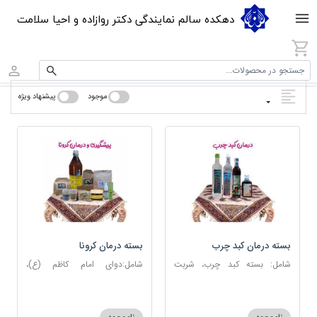
دهکده سالم نمایندگی دکتر روازاده و احیا سلامت
جستجو در محصولات...
موجود
پیشنهاد ویژه
بسته درمان کبد چرب
بسته درمان کرونا
شامل: بسته کبد چرب، شربت
شامل:دوای امام کاظم (ع)،
مصفای خون، عرق کاسنی، عرق
دوسین، اسپند، جوش شیرین،
شاهتره
آویشن، عصاره نعنا، روغن حنظل،
شربت حیات، کندر