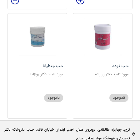
حب توده
حب جنطیانا
مورد تایید دکتر روازاده
مورد تایید دکتر روازاده
ناموجود
ناموجود
کرج، چهارراه طالقانی، روبروی هلال احمر، ابتدای خیابان قائم، جنب داروخانه دکتر
تاجدینی، فروشگاه مواد غذایی سالم