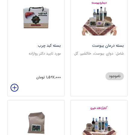
بسته درمان یبوست
بسته کبد چرب
شامل: دوای یبوست، خاکشیر، گل
مورد تایید دکتر روازاده
سرخ، بارهنگ، عرق زول و بوقناق،
عرق یونجه، گلاب، روغن زیتون
ناموجود
1,597,000 تومان