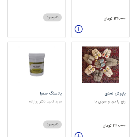
ناموجود
124,000 تومان
پاپوش نمدی
پادسنگ صفرا
رفع پا درد و سردی پا
مورد تایید دکتر روازاده
ناموجود
340,000 تومان