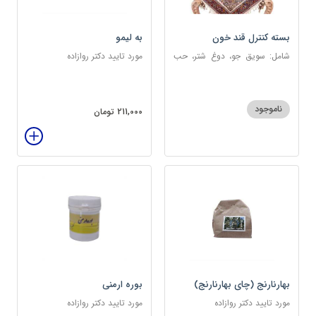
بسته کنترل قند خون
به لیمو
شامل: سویق جو، دوغ شتر، حب
مورد تایید دکتر روازاده
دیابت، عرق مرکب دیابت، عرق
زول و بوقناق، عرق گزنه، سکنجبین
عسلی-عنصلی
ناموجود
211,000 تومان
بهارنارنج (چای بهارنارنج)
بوره ارمنی
مورد تایید دکتر روازاده
مورد تایید دکتر روازاده