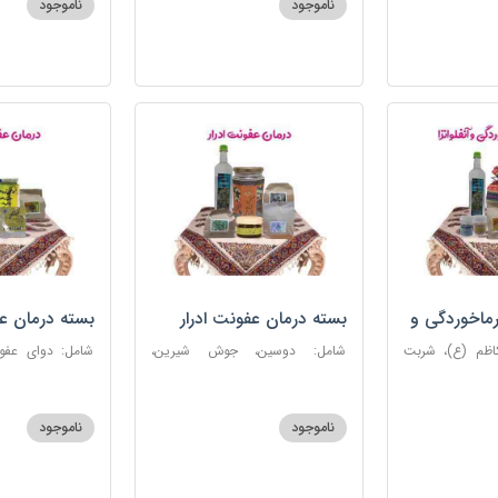
ناموجود
ناموجود
روغن و قطره بنفشه
ماخوردگی و
بسته درمان عفونت ادرار
بسته درمان ع
کاظم (ع)، شربت
شامل: دوسین، جوش شیرین،
 مرکب ضدعفونت،
آویشن، پونه، عرق مرکب ضد
ستاره، نخود زنان
، عنبرنسارا، نمک
عفونت، عسل 3 ستاره
عنبرنسارا، جوش 
اعلا
ناموجود
ناموجود