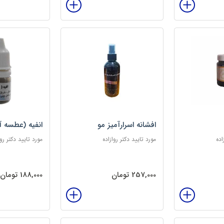
افشانه اسرارآمیز مو
انفیه (عطسه آ
اده
مورد تایید دکتر روازاده
مورد تایید دکتر روا
257,000 تومان
188,000 تومان