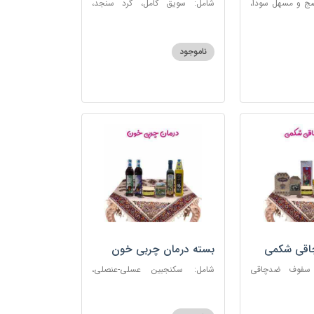
ضج و مسهل سودا،
شامل: سویق کامل، گرد سنجد،
عنصلی، دوسین،
کشک پودری
ناموجود
چاقی شکمی
بسته درمان چربی خون
 سفوف ضدچاقی
شامل: سکنجبین عسلی-عنصلی،
و، شربت مصفای
دوسین، روغن زیتون، روغن ارده
رم کد123
کنجد، ارده کنجد، شیره انگور