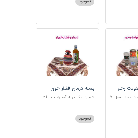
ناموجود
فونت رحم
بسته درمان فشار خون
شامل: دوای عفونت نسا، عسل 7
شامل: نمک دریا، آبغوره، حب فشار
، اسپند، خاکشیر،
خون
شیرین، روغن زرد
ناموجود