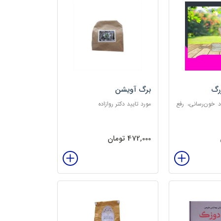
رگ
برگ آویشن
د خون‌رسانی، رفع
مورد تایید دکتر روازاده
تخلیه الکتریسیته
‌بخش
472,000 تومان