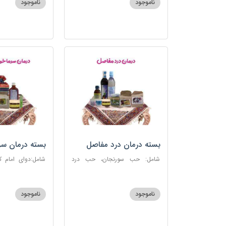
ناموجود
ناموجود
بسته درمان درد مفاصل
بسته درمان سر
آنفلوانزا
شامل: حب سورنجان، حب درد
شامل:دوای امام 
مفاصل و سیاتیک، ارده کنجد، شیره
سرماخوردگی، عرق
انگور، دوسین، دارچین قلم، زنجبیل،
دوسین، عصاره نعنا
دوغ شتر، روغن گرم کد123
دریا
ناموجود
ناموجود