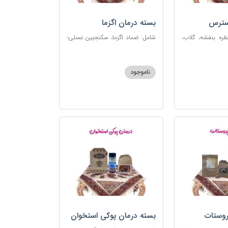
سترس
بسته درمان اگزما
ره بنفشه، گلاب،
شامل: ضماد اگزما، سکنجبین عسلی-
ت، شربت مفرح
عنصلی، گل سرشور، سرکه سیب،
رکب اعصاب، گرده
روغن و قطره بنفشه، کپسول مفتاح
 مبارک
110
ناموجود
روستات
بسته درمان پوکی استخوان