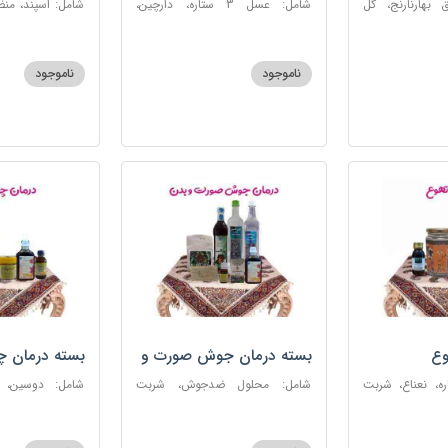
 بهارنارنج، گل
شامل: عسل 3 ستاره، دارچین،
شامل: اسپند، من
لطیب، سکنجبین
زنجبیل، کندر، گل گاوزبان، کنجد
سکنجبین عسلی-
عسلی، دوسین، شربت حیات، گرده
نوره اصیل
گل، حب تقویت حافظه
ناموجود
ناموجود
وع
بسته درمان جوش صورت و
بسته درمان 
بدن
 عسل 3ستاره، نعناع، شربت
شامل: محلول ضدجوش، شربت
شامل: دوسین،
مصفای خون، سکنجبین عسلی-
بلغمی، سویق ج
عنصلی، عرق کاسنی، عرق شاهتره،
خون، اسپند، روغن گ
خاکشیر، صابون شغاری قهوه ای،