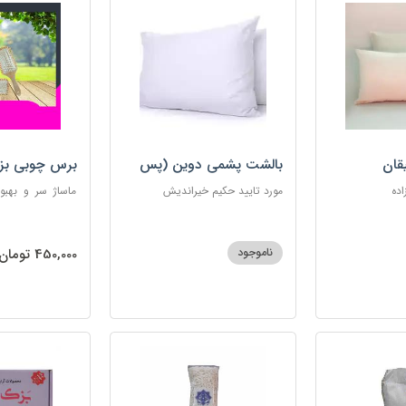
قان
بالشت پشمی دوین (پس
برس چوبی بز
کرایه)
اده
مورد تایید حکیم خیراندیش
ماساژ سر و بهبو
گره‌خوردگی مو، 
ساکن بدن و آرام
ناموجود
450,000 تومان