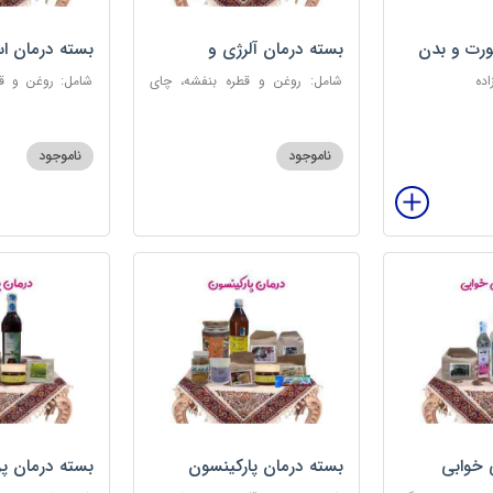
رت و بدن
بسته درمان آلرژی و
بسته درمان ا
حساسیت فصلی
اده
شامل: روغن و قطره بنفشه، چای
شامل: روغن و قط
کوهی، خاکشیر، عرق کاسنی سنگین،
عطر احیا سلام
عرق شاهتره سنگین، عنبرنسارا، عسل
ابریشمی، عرق م
3 ستاره
گل، بهارنارنج، چای
ناموجود
ناموجود
 خوابی
بسته درمان پارکینسون
بسته درمان پ