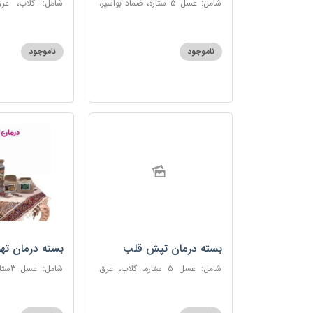
شامل: عسل 5 ستاره، ضماد بواسیر،
شامل: گلاب، عرق
خاکشیر، سکنجبین عسلی-عنصلی،
گاوزبان، سنبل ا
دوسین
عسلی-عنصلی
ناموجود
ناموجود
بسته درمان تپش قلب
بسته درمان ته
شامل: عسل 5 ستاره، گلاب، عرق
شامل:
بیدمشک، عرق بهارنارنج، عطر احیا
سحرآمیز، زنجبیل
سلامت، گل گاوزبان، بهارنارنج