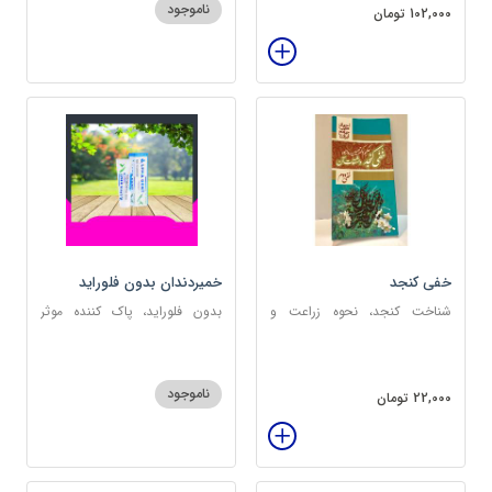
ناموجود
102,000 تومان
خفی کنجد
خمیردندان بدون فلوراید
آلفادنت
شناخت کنجد، نحوه زراعت و
بدون فلوراید، پاک کننده موثر
کشت، خواص کنجد
دندان، ضدپوسیدگی
ناموجود
22,000 تومان