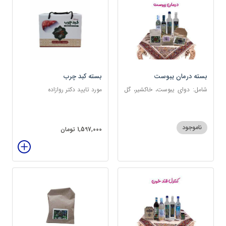
بسته درمان یبوست
بسته کبد چرب
شامل: دوای یبوست، خاکشیر، گل
مورد تایید دکتر روازاده
سرخ، بارهنگ، عرق زول و بوقناق،
عرق یونجه، گلاب، روغن زیتون
ناموجود
1,597,000 تومان