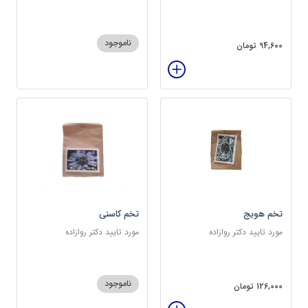
سرشار از پروتئین
ناموجود
94,600 تومان
تخم هویج
تخم کاسنی
مورد تایید دکتر روازاده
مورد تایید دکتر روازاده
ناموجود
126,000 تومان