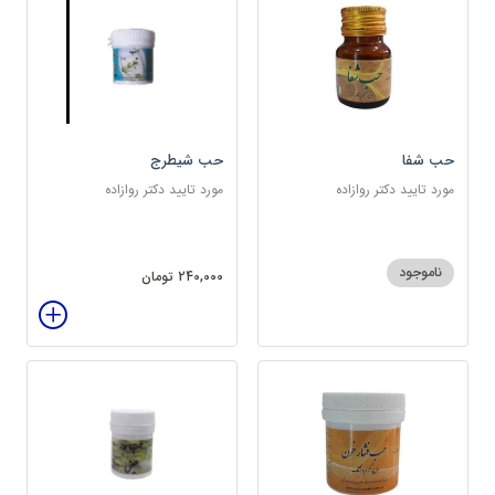
حب شفا
حب شیطرج
مورد تایید دکتر روازاده
مورد تایید دکتر روازاده
ناموجود
240,000 تومان