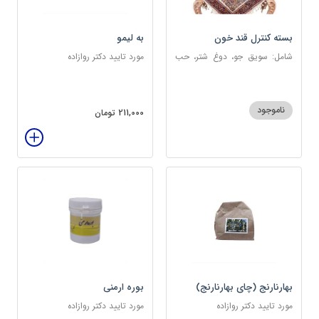
بسته کنترل قند خون
به لیمو
شامل: سویق جو، دوغ شتر، حب
مورد تایید دکتر روازاده
دیابت، عرق مرکب دیابت، عرق
زول و بوقناق، عرق گزنه، سکنجبین
عسلی-عنصلی
ناموجود
211,000 تومان
بهارنارنج (چای بهارنارنج)
بوره ارمنی
مورد تایید دکتر روازاده
مورد تایید دکتر روازاده