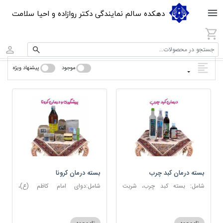
دهکده سالم نمایندگی دکتر روازاده و احیا سلامت
جستجو در محصولات...
موجود
پیشنهاد ویژه
بسته درمان کبد چرب
بسته درمان کرونا
شامل: بسته کبد چرب، شربت
شامل:دوای امام کاظم (ع)،
مصفای خون، عرق کاسنی، عرق
دوسین، اسپند، جوش شیرین،
شاهتره
آویشن، عصاره نعنا، روغن حنظل،
شربت حیات، کندر