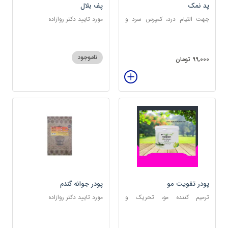
پد نمک
پف بلال
جهت التیام درد، کمپرس سرد و
مورد تایید دکتر روازاده
گرم
ناموجود
99,000 تومان
پودر تقویت مو
پودر جوانه گندم
ترمیم کننده مو، تحریک و
مورد تایید دکتر روازاده
خونرسانی به ریشه مو