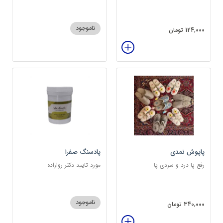
ناموجود
124,000 تومان
پاپوش نمدی
پادسنگ صفرا
رفع پا درد و سردی پا
مورد تایید دکتر روازاده
ناموجود
340,000 تومان