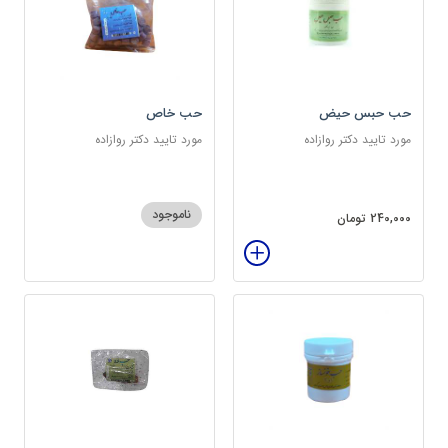
حب حبس حیض
حب خاص
مورد تایید دکتر روازاده
مورد تایید دکتر روازاده
ناموجود
240,000 تومان