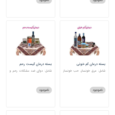
ناموجود
ناموجود
بسته درمان کم خونی
بسته درمان کیست رحم
شامل: عرق خونساز، حب خونساز
شامل: دوای ضد مشکلات رحم و
1و2، گرد کم خونی و تالاسمی،
تخمدان، اسفند، عنبرنسارا، زاج،
حسوم، عرق بیدمشک، سه شیره
خاکشیر، عسل 7 ستاره، روغن
زیتون
ناموجود
ناموجود