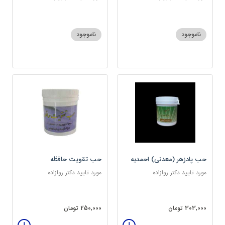
ناموجود
ناموجود
حب پادزهر (معدنی) احمدیه
حب تقویت حافظه
مورد تایید دکتر روازاده
مورد تایید دکتر روازاده
303,000 تومان
250,000 تومان