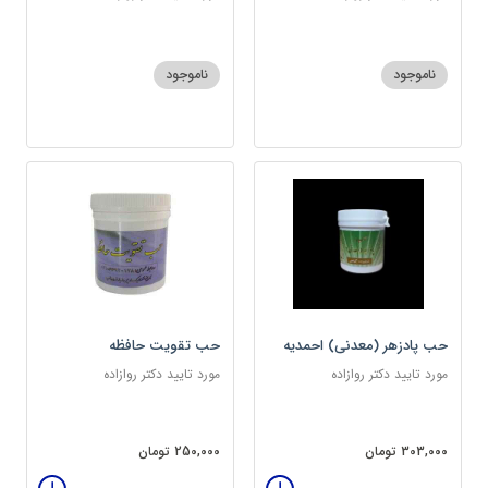
ناموجود
ناموجود
حب پادزهر (معدنی) احمدیه
حب تقویت حافظه
مورد تایید دکتر روازاده
مورد تایید دکتر روازاده
303,000 تومان
250,000 تومان