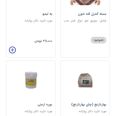
بسته کنترل قند خون
به لیمو
شامل: سویق جو، دوغ شتر، حب
مورد تایید دکتر روازاده
دیابت، عرق مرکب دیابت، عرق
زول و بوقناق، عرق گزنه، سکنجبین
عسلی-عنصلی
ناموجود
211,000 تومان
بهارنارنج (چای بهارنارنج)
بوره ارمنی
مورد تایید دکتر روازاده
مورد تایید دکتر روازاده