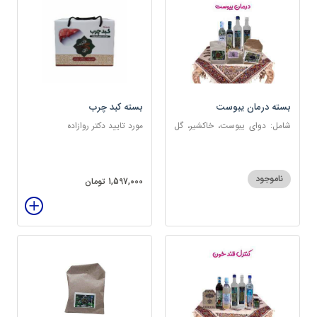
بسته درمان یبوست
بسته کبد چرب
شامل: دوای یبوست، خاکشیر، گل
مورد تایید دکتر روازاده
سرخ، بارهنگ، عرق زول و بوقناق،
عرق یونجه، گلاب، روغن زیتون
ناموجود
1,597,000 تومان