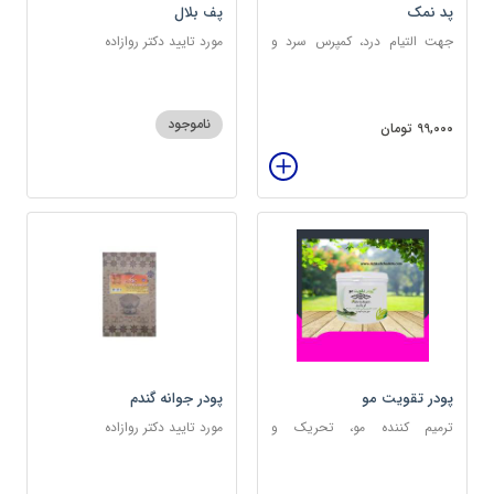
پد نمک
پف بلال
جهت التیام درد، کمپرس سرد و
مورد تایید دکتر روازاده
گرم
ناموجود
99,000 تومان
پودر تقویت مو
پودر جوانه گندم
ترمیم کننده مو، تحریک و
مورد تایید دکتر روازاده
خونرسانی به ریشه مو