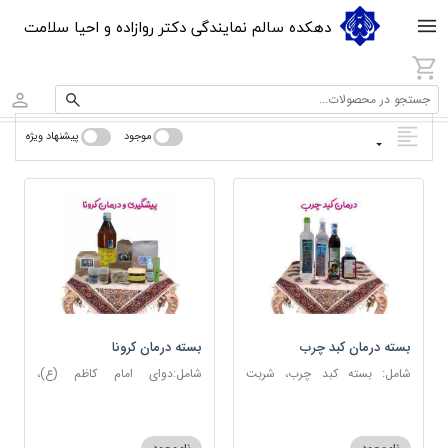
دهکده سالم نمایندگی دکتر روازاده و احیا سلامت
جستجو در محصولات...
موجود
پیشنهاد ویژه
بسته درمان کبد چرب
بسته درمان کرونا
شامل: بسته کبد چرب، شربت
شامل:دوای امام کاظم (ع)،
مصفای خون، عرق کاسنی، عرق
دوسین، اسپند، جوش شیرین،
شاهتره
آویشن، عصاره نعنا، روغن حنظل،
شربت حیات، کندر