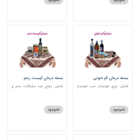
ناموجود
ناموجود
بسته درمان کم خونی
بسته درمان کیست رحم
شامل: عرق خونساز، حب خونساز
شامل: دوای ضد مشکلات رحم و
1و2، گرد کم خونی و تالاسمی،
تخمدان، اسفند، عنبرنسارا، زاج،
حسوم، عرق بیدمشک، سه شیره
خاکشیر، عسل 7 ستاره، روغن
زیتون
ناموجود
ناموجود