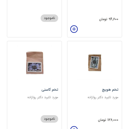
سرشار از پروتئین
ناموجود
94,600 تومان
تخم هویج
تخم کاسنی
مورد تایید دکتر روازاده
مورد تایید دکتر روازاده
ناموجود
126,000 تومان