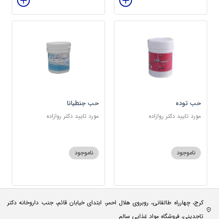
حب توده
حب جنطیانا
مورد تایید دکتر روازاده
مورد تایید دکتر روازاده
ناموجود
ناموجود
کرج، چهارراه طالقانی، روبروی هلال احمر، ابتدای خیابان قائم، جنب داروخانه دکتر
تاجدینی، فروشگاه مواد غذایی سالم