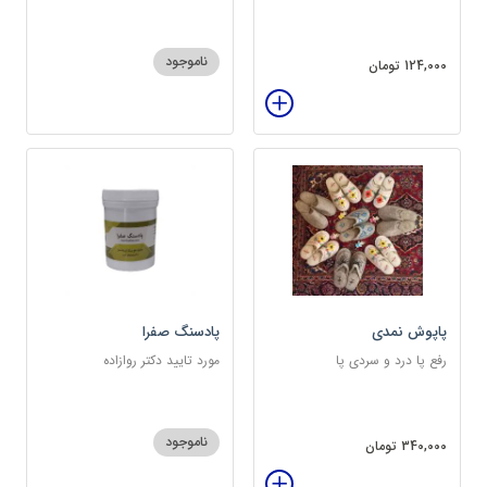
ناموجود
124,000 تومان
پاپوش نمدی
پادسنگ صفرا
رفع پا درد و سردی پا
مورد تایید دکتر روازاده
ناموجود
340,000 تومان