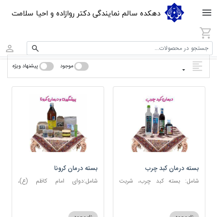
دهکده سالم نمایندگی دکتر روازاده و احیا سلامت
جستجو در محصولات...
موجود
پیشنهاد ویژه
بسته درمان کبد چرب
بسته درمان کرونا
شامل: بسته کبد چرب، شربت
شامل:دوای امام کاظم (ع)،
مصفای خون، عرق کاسنی، عرق
دوسین، اسپند، جوش شیرین،
شاهتره
آویشن، عصاره نعنا، روغن حنظل،
شربت حیات، کندر