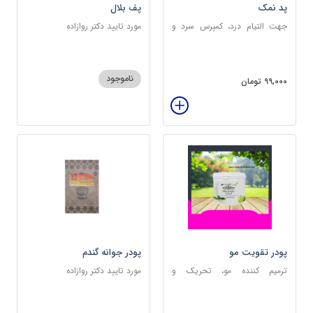
پد نمک
پف بلال
جهت التیام درد، کمپرس سرد و
مورد تایید دکتر روازاده
گرم
ناموجود
99,000 تومان
پودر تقویت مو
پودر جوانه گندم
ترمیم کننده مو، تحریک و
مورد تایید دکتر روازاده
خونرسانی به ریشه مو