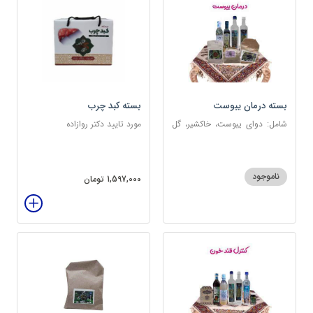
بسته درمان یبوست
بسته کبد چرب
شامل: دوای یبوست، خاکشیر، گل
مورد تایید دکتر روازاده
سرخ، بارهنگ، عرق زول و بوقناق،
عرق یونجه، گلاب، روغن زیتون
ناموجود
1,597,000 تومان