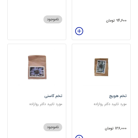
سرشار از پروتئین
ناموجود
94,600 تومان
تخم هویج
تخم کاسنی
مورد تایید دکتر روازاده
مورد تایید دکتر روازاده
ناموجود
126,000 تومان