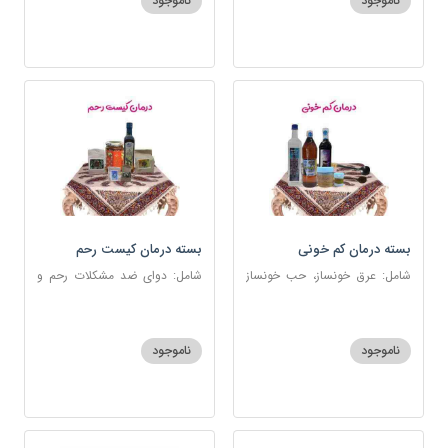
ناموجود
ناموجود
بسته درمان کم خونی
بسته درمان کیست رحم
شامل: عرق خونساز، حب خونساز
شامل: دوای ضد مشکلات رحم و
1و2، گرد کم خونی و تالاسمی،
تخمدان، اسفند، عنبرنسارا، زاج،
حسوم، عرق بیدمشک، سه شیره
خاکشیر، عسل 7 ستاره، روغن
زیتون
ناموجود
ناموجود