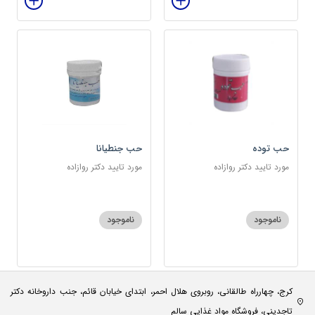
حب توده
حب جنطیانا
مورد تایید دکتر روازاده
مورد تایید دکتر روازاده
ناموجود
ناموجود
کرج، چهارراه طالقانی، روبروی هلال احمر، ابتدای خیابان قائم، جنب داروخانه دکتر
تاجدینی، فروشگاه مواد غذایی سالم