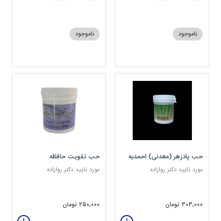
ناموجود
ناموجود
حب پادزهر (معدنی) احمدیه
حب تقویت حافظه
مورد تایید دکتر روازاده
مورد تایید دکتر روازاده
303,000 تومان
250,000 تومان