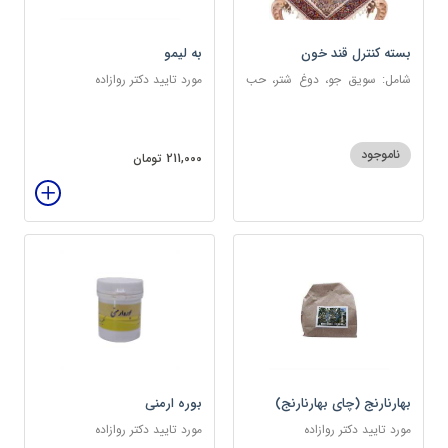
بسته کنترل قند خون
به لیمو
شامل: سویق جو، دوغ شتر، حب
مورد تایید دکتر روازاده
دیابت، عرق مرکب دیابت، عرق
زول و بوقناق، عرق گزنه، سکنجبین
عسلی-عنصلی
ناموجود
211,000 تومان
بهارنارنج (چای بهارنارنج)
بوره ارمنی
مورد تایید دکتر روازاده
مورد تایید دکتر روازاده