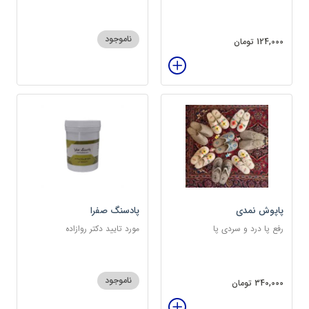
ناموجود
124,000 تومان
پاپوش نمدی
پادسنگ صفرا
رفع پا درد و سردی پا
مورد تایید دکتر روازاده
ناموجود
340,000 تومان