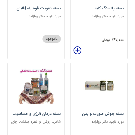
بسته پادسنگ کلیه
بسته تقویت قوه باه آقایان
مورد تایید دکتر روازاده
مورد تایید دکتر روازاده
ناموجود
647,000 تومان
بسته جوش صورت و بدن
بسته درمان آلرژی و حساسیت
فصلی
مورد تایید دکتر روازاده
شامل: روغن و قطره بنفشه، چای
کوهی، خاکشیر، عرق کاسنی
سنگین، عرق شاهتره سنگین،