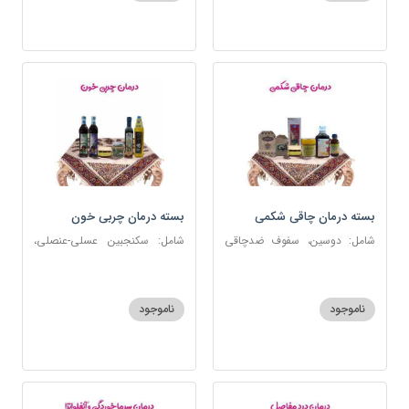
بسته درمان چاقی شکمی
بسته درمان چربی خون
شامل: دوسین، سفوف ضدچاقی
شامل: سکنجبین عسلی-عنصلی،
بلغمی، سویق جو، شربت مصفای
دوسین، روغن زیتون، روغن ارده
خون، اسپند، روغن گرم کد123
کنجد، ارده کنجد، شیره انگور
ناموجود
ناموجود