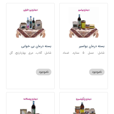
بسته درمان بواسیر
بسته درمان بی خوابی
شامل: عسل 5 ستاره، ضماد
شامل: گلاب، عرق بهارنارنج، گل
بواسیر، خاکشیر، سکنجبین عسلی-
گاوزبان، سنبل الطیب، سکنجبین
عنصلی، دوسین
عسلی-عنصلی
ناموجود
ناموجود