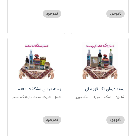
ناموجود
ناموجود
بسته درمان لک قهوه ای
بسته درمان مشکلات معده
پوست
شامل: نمک دریا، سکنجبین
شامل: شربت معده، بارهنگ، عسل
عسلی-عنصلی، عرق کاسنی، عرق
5 ستاره، آویشن، عرق نعنا، نمک
شاهتره، منضج و مسهل سودا،
دریا، زیره سبز، سیاهدانه، گرد شویا
روغن و قطره بنفشه
ناموجود
ناموجود