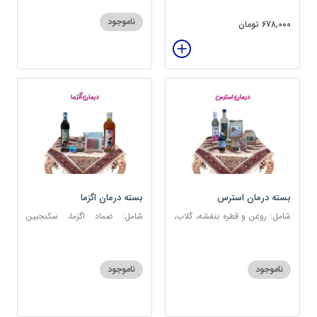
عنبرنسارا، عسل 3 ستاره
ناموجود
678,000 تومان
بسته درمان استرس
بسته درمان اگزما
شامل: روغن و قطره بنفشه، گلاب،
شامل: ضماد اگزما، سکنجبین
عطر احیا سلامت، شربت مفرح
عسلی-عنصلی، گل سرشور، سرکه
ابریشمی، عرق مرکب اعصاب، گرده
سیب، روغن و قطره بنفشه،
گل، بهارنارنج، چای مبارک
کپسول مفتاح 110
ناموجود
ناموجود