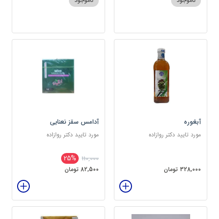
ناموجود
ناموجود
آبغوره
آدامس سقز نعنایی
مورد تایید دکتر روازاده
مورد تایید دکتر روازاده
25%
110,000
328,000 تومان
82,500 تومان