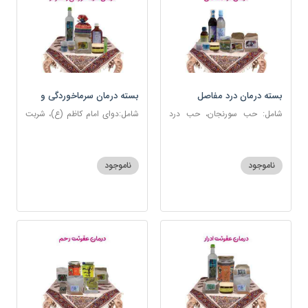
بسته درمان درد مفاصل
بسته درمان سرماخوردگی و
آنفلوانزا
شامل: حب سورنجان، حب درد
شامل:دوای امام کاظم (ع)، شربت
مفاصل و سیاتیک، ارده کنجد،
سرماخوردگی، عرق مرکب
شیره انگور، دوسین، دارچین قلم،
ضدعفونت، دوسین، عصاره نعنا،
زنجبیل، دوغ شتر، روغن گرم
عنبرنسارا، نمک دریا
ناموجود
ناموجود
کد123