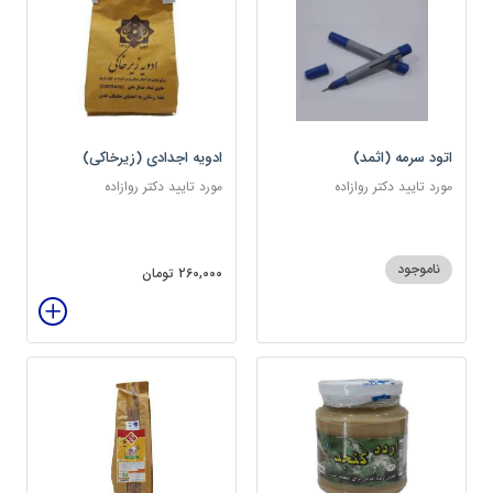
اتود سرمه (اثمد)
ادویه اجدادی (زیرخاکی)
مورد تایید دکتر روازاده
مورد تایید دکتر روازاده
ناموجود
260,000 تومان