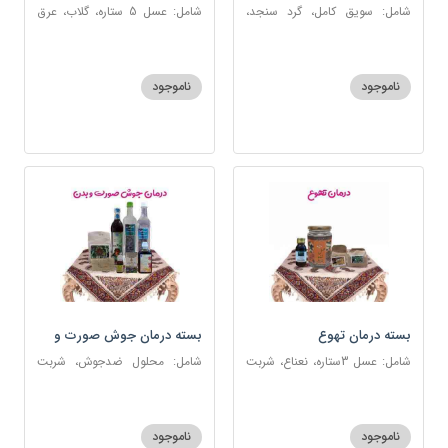
شامل: سویق کامل، گرد سنجد،
شامل: عسل 5 ستاره، گلاب، عرق
کشک پودری
بیدمشک، عرق بهارنارنج، عطر احیا
سلامت، گل گاوزبان، بهارنارنج
ناموجود
ناموجود
بسته درمان تهوع
بسته درمان جوش صورت و
بدن
شامل: عسل 3ستاره، نعناع، شربت
شامل: محلول ضدجوش، شربت
سحرآمیز، زنجبیل
مصفای خون، سکنجبین عسلی-
عنصلی، عرق کاسنی، عرق شاهتره،
خاکشیر، صابون شغاری قهوه ای،
ناموجود
ناموجود
روغن و قطره بنفشه