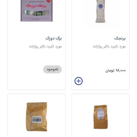
برنجک
بزک دوزک
مورد تایید دکتر روازاده
مورد تایید دکتر روازاده
ناموجود
96,000 تومان