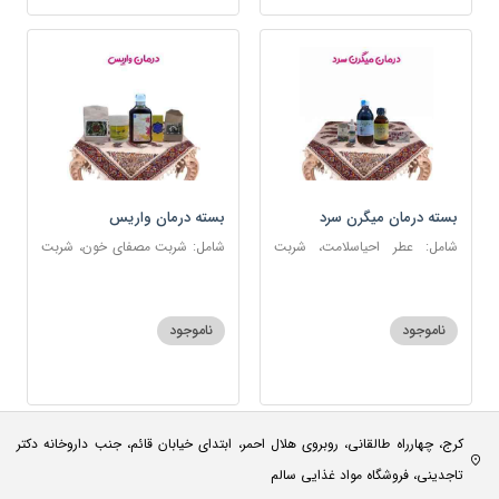
بسته درمان میگرن سرد
بسته درمان واریس
شامل: عطر احیاسلامت، شربت
شامل: شربت مصفای خون، شربت
مفرح ابریشمی، قطره سردرد،
منضج مسهل جامع، ضماد ب111،
روغن و قطره بنفشه، روغن گرم
خاکشیر، اسپند
کد123
ناموجود
ناموجود
کرج، چهارراه طالقانی، روبروی هلال احمر، ابتدای خیابان قائم، جنب داروخانه دکتر
تاجدینی، فروشگاه مواد غذایی سالم