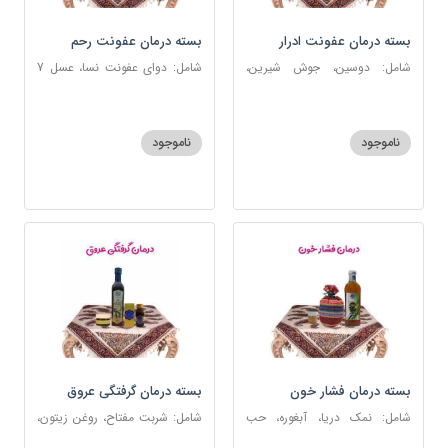
بسته درمان عفونت ادرار
بسته درمان عفونت رحم
شامل: دوسین، جوش شیرین،
شامل: دوای عفونت نسا، عسل 7
آویشن، پونه، عرق مرکب ضد
ستاره، نخود زنان، اسپند، خاکشیر،
عفونت، عسل 3 ستاره
عنبرنسارا، جوش شیرین، روغن زرد
اعلا
ناموجود
ناموجود
بسته درمان فشار خون
بسته درمان گرفتگی عروق
شامل: نمک دریا، آبغوره، حب
شامل: شربت مفتاح، روغن زیتون،
فشار خون
شربت منضج مسهل جامع، دوسین