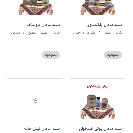
بسته درمان پارکینسون
بسته درمان پروستات
شامل: عسل 3 ستاره، دارچین،
شامل: اسپند، منضج و مسهل
زنجبیل، کندر، گل گاوزبان، کنجد
سودا، سکنجبین عسلی-عنصلی،
عسلی، دوسین، شربت حیات، گرده
دوسین، نوره اصیل
گل، حب تقویت حافظه
ناموجود
ناموجود
بسته درمان پوکی استخوان
بسته درمان تپش قلب