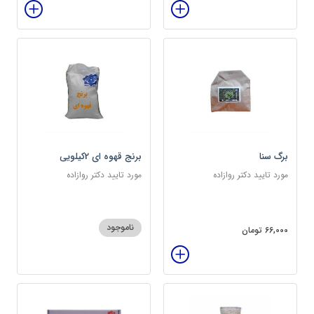
برگ سنا
برنج قهوه ای 2کیلویی
مورد تایید دکتر روازاده
مورد تایید دکتر روازاده
ناموجود
66,000 تومان