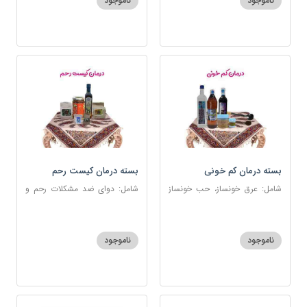
ناموجود
ناموجود
بسته درمان کم خونی
بسته درمان کیست رحم
شامل: عرق خونساز، حب خونساز
شامل: دوای ضد مشکلات رحم و
1و2، گرد کم خونی و تالاسمی،
تخمدان، اسفند، عنبرنسارا، زاج،
حسوم، عرق بیدمشک، سه شیره
خاکشیر، عسل 7 ستاره، روغن
زیتون
ناموجود
ناموجود