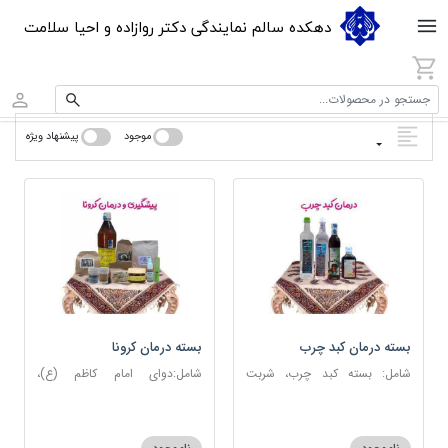
دهکده سالم نمایندگی دکتر روازاده و احیا سلامت
جستجو در محصولات...
موجود
پیشنهاد ویژه
بسته درمان کبد چرب
بسته درمان کرونا
شامل: بسته کبد چرب، شربت
شامل:دوای امام کاظم (ع)،
مصفای خون، عرق کاسنی، عرق
دوسین، اسپند، جوش شیرین،
شاهتره
آویشن، عصاره نعنا، روغن حنظل،
شربت حیات، کندر