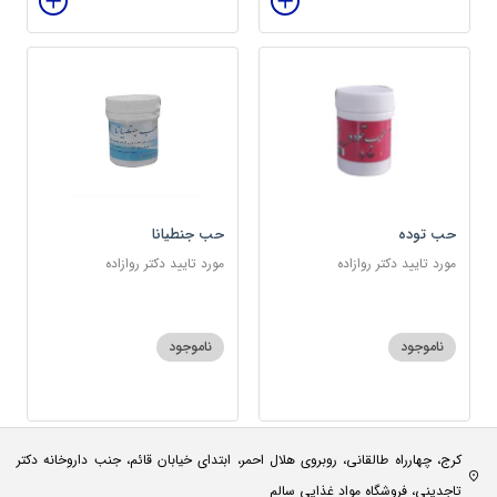
حب توده
حب جنطیانا
مورد تایید دکتر روازاده
مورد تایید دکتر روازاده
ناموجود
ناموجود
کرج، چهارراه طالقانی، روبروی هلال احمر، ابتدای خیابان قائم، جنب داروخانه دکتر
تاجدینی، فروشگاه مواد غذایی سالم