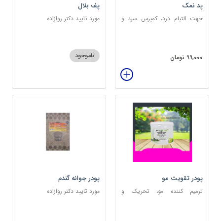
پد نمک
پف بلال
جهت التیام درد، کمپرس سرد و
مورد تایید دکتر روازاده
گرم
ناموجود
99,000 تومان
پودر تقویت مو
پودر جوانه گندم
ترمیم کننده مو، تحریک و
مورد تایید دکتر روازاده
خونرسانی به ریشه مو