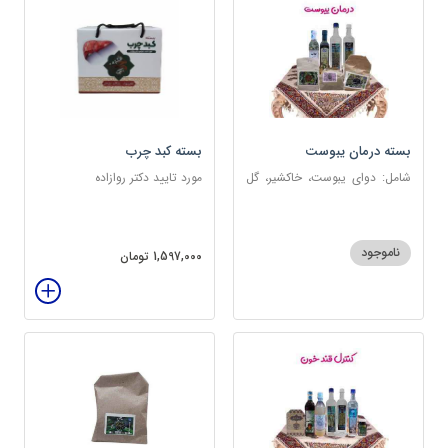
بسته درمان یبوست
بسته کبد چرب
شامل: دوای یبوست، خاکشیر، گل
مورد تایید دکتر روازاده
سرخ، بارهنگ، عرق زول و بوقناق،
عرق یونجه، گلاب، روغن زیتون
ناموجود
1,597,000 تومان