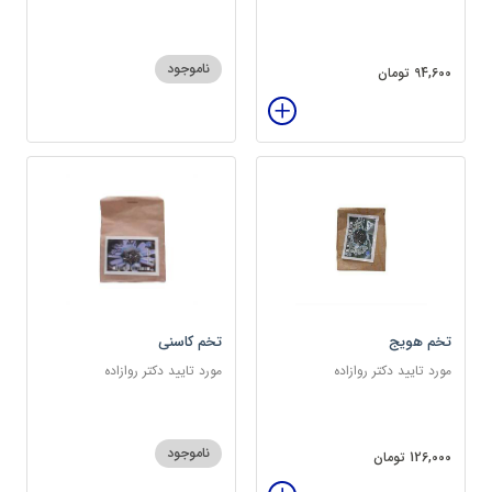
سرشار از پروتئین
ناموجود
94,600 تومان
تخم هویج
تخم کاسنی
مورد تایید دکتر روازاده
مورد تایید دکتر روازاده
ناموجود
126,000 تومان