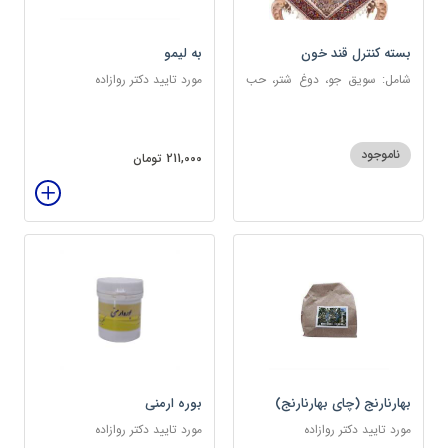
بسته کنترل قند خون
به لیمو
شامل: سویق جو، دوغ شتر، حب
مورد تایید دکتر روازاده
دیابت، عرق مرکب دیابت، عرق
زول و بوقناق، عرق گزنه، سکنجبین
عسلی-عنصلی
ناموجود
211,000 تومان
بهارنارنج (چای بهارنارنج)
بوره ارمنی
مورد تایید دکتر روازاده
مورد تایید دکتر روازاده