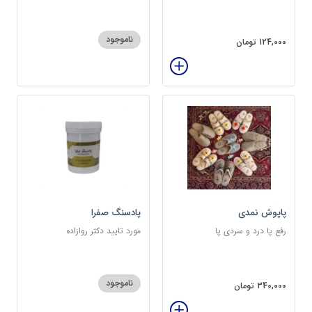
ناموجود
124,000 تومان
پاپوش نمدی
پادسنگ صفرا
رفع پا درد و سردی پا
مورد تایید دکتر روازاده
ناموجود
340,000 تومان