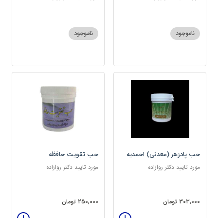
ناموجود
ناموجود
حب پادزهر (معدنی) احمدیه
حب تقویت حافظه
مورد تایید دکتر روازاده
مورد تایید دکتر روازاده
303,000 تومان
250,000 تومان