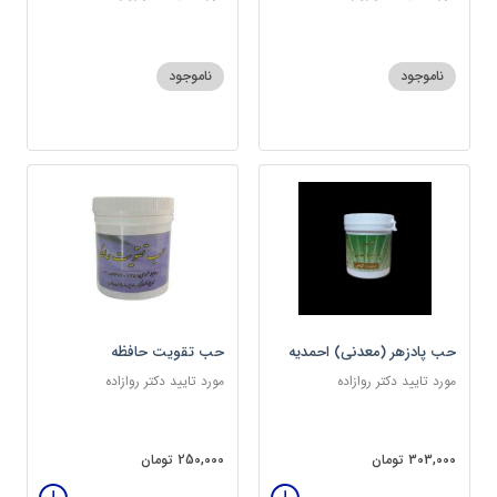
ناموجود
ناموجود
حب پادزهر (معدنی) احمدیه
حب تقویت حافظه
مورد تایید دکتر روازاده
مورد تایید دکتر روازاده
303,000 تومان
250,000 تومان