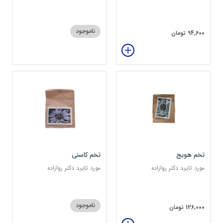
سرشار از پروتئین
ناموجود
94,600 تومان
تخم هویج
تخم کاسنی
مورد تایید دکتر روازاده
مورد تایید دکتر روازاده
ناموجود
126,000 تومان