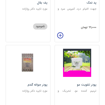
پد نمک
پف بلال
جهت التیام درد، کمپرس سرد و
مورد تایید دکتر روازاده
گرم
ناموجود
99,000 تومان
پودر تقویت مو
پودر جوانه گندم
ترمیم کننده مو، تحریک و
مورد تایید دکتر روازاده
خونرسانی به ریشه مو