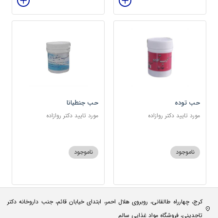
حب توده
حب جنطیانا
مورد تایید دکتر روازاده
مورد تایید دکتر روازاده
ناموجود
ناموجود
کرج، چهارراه طالقانی، روبروی هلال احمر، ابتدای خیابان قائم، جنب داروخانه دکتر
تاجدینی، فروشگاه مواد غذایی سالم