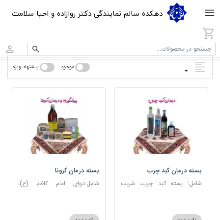
دهکده سالم نمایندگی دکتر روازاده و احیا سلامت
جستجو در محصولات...
موجود
پیشنهاد ویژه
بسته درمان کبد چرب
بسته درمان کرونا
شامل: بسته کبد چرب، شربت
شامل:دوای امام کاظم (ع)،
مصفای خون، عرق کاسنی، عرق
دوسین، اسپند، جوش شیرین،
شاهتره
آویشن، عصاره نعنا، روغن حنظل،
شربت حیات، کندر