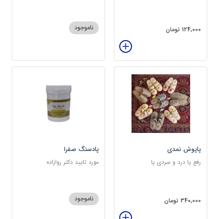
ناموجود
124,000 تومان
پاپوش نمدی
پادسنگ صفرا
رفع پا درد و سردی پا
مورد تایید دکتر روازاده
ناموجود
340,000 تومان