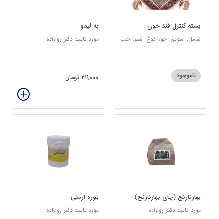
بسته کنترل قند خون
به لیمو
شامل: سویق جو، دوغ شتر، حب
مورد تایید دکتر روازاده
دیابت، عرق مرکب دیابت، عرق
زول و بوقناق، عرق گزنه، سکنجبین
عسلی-عنصلی
ناموجود
211,000 تومان
بهارنارنج (چای بهارنارنج)
بوره ارمنی
مورد تایید دکتر روازاده
مورد تایید دکتر روازاده