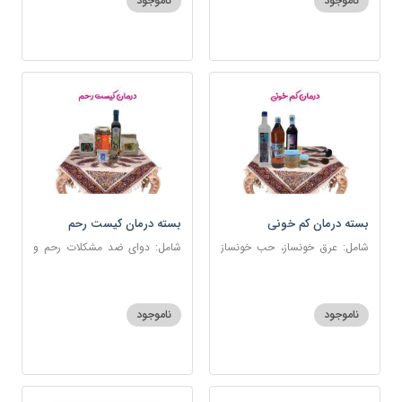
ناموجود
ناموجود
بسته درمان کم خونی
بسته درمان کیست رحم
شامل: عرق خونساز، حب خونساز
شامل: دوای ضد مشکلات رحم و
1و2، گرد کم خونی و تالاسمی،
تخمدان، اسفند، عنبرنسارا، زاج،
حسوم، عرق بیدمشک، سه شیره
خاکشیر، عسل 7 ستاره، روغن
زیتون
ناموجود
ناموجود