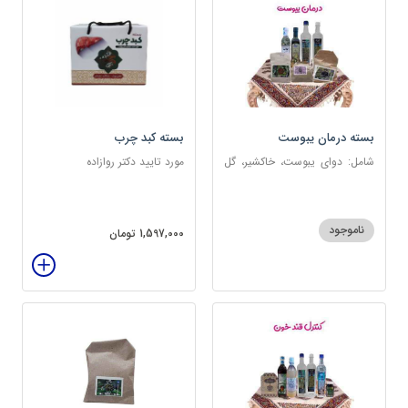
بسته درمان یبوست
بسته کبد چرب
شامل: دوای یبوست، خاکشیر، گل
مورد تایید دکتر روازاده
سرخ، بارهنگ، عرق زول و بوقناق،
عرق یونجه، گلاب، روغن زیتون
ناموجود
1,597,000 تومان