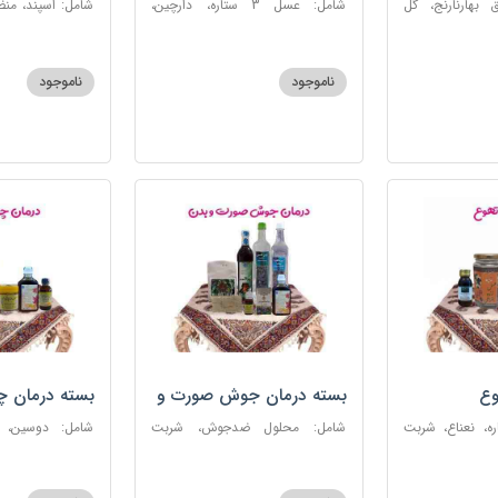
 بهارنارنج، گل
شامل: عسل 3 ستاره، دارچین،
شامل: اسپند، من
لطیب، سکنجبین
زنجبیل، کندر، گل گاوزبان، کنجد
سکنجبین عسلی-
عسلی، دوسین، شربت حیات، گرده
نوره اصیل
گل، حب تقویت حافظه
ناموجود
ناموجود
وع
بسته درمان جوش صورت و
بسته درمان 
بدن
 عسل 3ستاره، نعناع، شربت
شامل: محلول ضدجوش، شربت
شامل: دوسین،
مصفای خون، سکنجبین عسلی-
بلغمی، سویق ج
عنصلی، عرق کاسنی، عرق شاهتره،
خون، اسپند، روغن گ
خاکشیر، صابون شغاری قهوه ای،