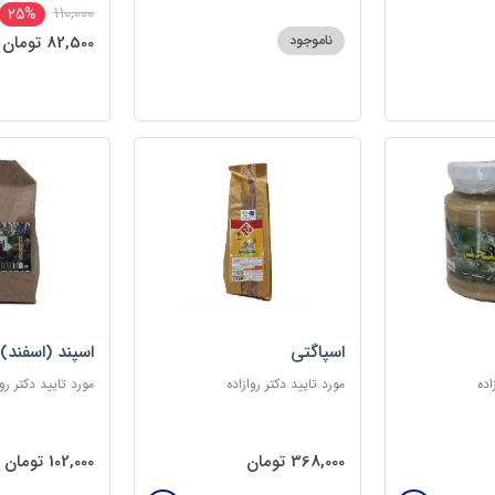
110,000
25%
ناموجود
82,500 تومان
اسپاگتی
اسپند (اسفند)
اده
مورد تایید دکتر روازاده
مورد تایید دکتر روا
368,000 تومان
102,000 تومان