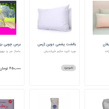
قان
بالشت پشمی دوین (پس
برس چوبی بز
کرایه)
اده
مورد تایید حکیم خیراندیش
ماساژ سر و بهبو
گره‌خوردگی مو، 
ساکن بدن و آرام
ناموجود
450,000 تومان