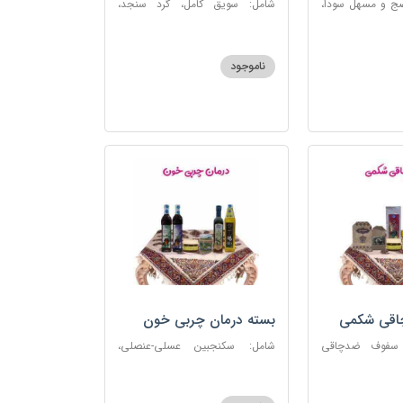
ضج و مسهل سودا،
شامل: سویق کامل، گرد سنجد،
عنصلی، دوسین،
کشک پودری
ناموجود
چاقی شکمی
بسته درمان چربی خون
 سفوف ضدچاقی
شامل: سکنجبین عسلی-عنصلی،
و، شربت مصفای
دوسین، روغن زیتون، روغن ارده
رم کد123
کنجد، ارده کنجد، شیره انگور