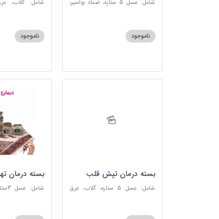
شامل: عسل 5 ستاره، ضماد بواسیر،
شامل: گلاب، عرق
خاکشیر، سکنجبین عسلی-عنصلی،
گاوزبان، سنبل ا
دوسین
عسلی-عنصلی
ناموجود
ناموجود
بسته درمان تپش قلب
بسته درمان ته
شامل: عسل 5 ستاره، گلاب، عرق
شامل:
بیدمشک، عرق بهارنارنج، عطر احیا
سحرآمیز، زنجبیل
سلامت، گل گاوزبان، بهارنارنج