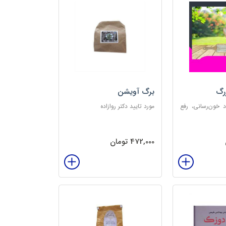
رگ
برگ آویشن
د خون‌رسانی، رفع
مورد تایید دکتر روازاده
تخلیه الکتریسیته
‌بخش
472,000 تومان