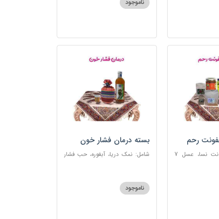
ناموجود
فونت رحم
بسته درمان فشار خون
شامل: دوای عفونت نسا، عسل 7
شامل: نمک دریا، آبغوره، حب فشار
، اسپند، خاکشیر،
خون
شیرین، روغن زرد
ناموجود