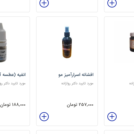
افشانه اسرارآمیز مو
انفیه (عطسه آ
اده
مورد تایید دکتر روازاده
مورد تایید دکتر روا
257,000 تومان
188,000 تومان