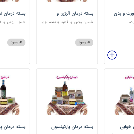
رت و بدن
بسته درمان آلرژی و
بسته درمان ا
حساسیت فصلی
اده
شامل: روغن و قطره بنفشه، چای
شامل: روغن و قط
کوهی، خاکشیر، عرق کاسنی سنگین،
عطر احیا سلام
عرق شاهتره سنگین، عنبرنسارا، عسل
ابریشمی، عرق م
3 ستاره
گل، بهارنارنج، چای
ناموجود
ناموجود
 خوابی
بسته درمان پارکینسون
بسته درمان پ