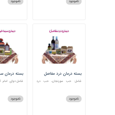
ناموجود
ناموجود
بسته درمان درد مفاصل
بسته درمان سر
آنفلوانزا
شامل: حب سورنجان، حب درد
شامل:دوای امام 
مفاصل و سیاتیک، ارده کنجد، شیره
سرماخوردگی، عرق
انگور، دوسین، دارچین قلم، زنجبیل،
دوسین، عصاره نعنا
دوغ شتر، روغن گرم کد123
دریا
ناموجود
ناموجود