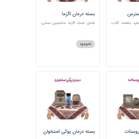
سترس
بسته درمان اگزما
ره بنفشه، گلاب،
شامل: ضماد اگزما، سکنجبین عسلی-
ت، شربت مفرح
عنصلی، گل سرشور، سرکه سیب،
رکب اعصاب، گرده
روغن و قطره بنفشه، کپسول مفتاح
 مبارک
110
ناموجود
روستات
بسته درمان پوکی استخوان