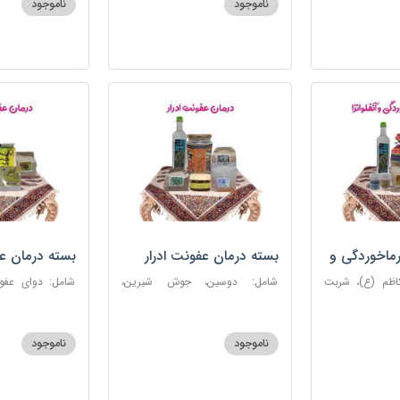
ناموجود
ناموجود
روغن و قطره بنفشه
ماخوردگی و
بسته درمان عفونت ادرار
بسته درمان ع
کاظم (ع)، شربت
شامل: دوسین، جوش شیرین،
 مرکب ضدعفونت،
آویشن، پونه، عرق مرکب ضد
ستاره، نخود زنان
، عنبرنسارا، نمک
عفونت، عسل 3 ستاره
عنبرنسارا، جوش 
اعلا
ناموجود
ناموجود