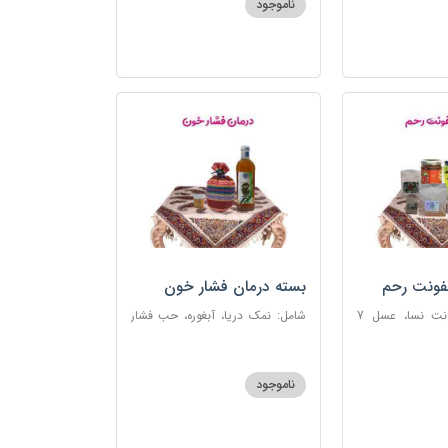
ناموجود
فونت رحم
بسته درمان فشار خون
شامل: دوای عفونت نسا، عسل 7
شامل: نمک دریا، آبغوره، حب فشار
، اسپند، خاکشیر،
خون
شیرین، روغن زرد
ناموجود