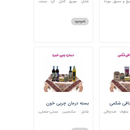
ضج و مسهل سودا،
شامل: سویق کامل، گرد سنجد،
عنصلی، دوسین،
کشک پودری
ناموجود
چاقی شکمی
بسته درمان چربی خون
 سفوف ضدچاقی
شامل: سکنجبین عسلی-عنصلی،
و، شربت مصفای
دوسین، روغن زیتون، روغن ارده
رم کد123
کنجد، ارده کنجد، شیره انگور