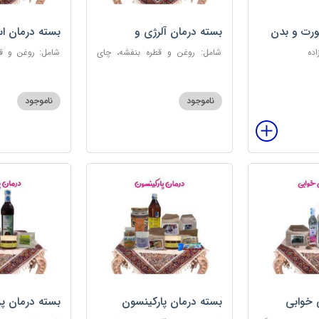
رت و بدن
بسته درمان آلرژی و
بسته درمان ا
حساسیت فصلی
اده
شامل: روغن و قطره بنفشه، چای
شامل: روغن و قط
کوهی، خاکشیر، عرق کاسنی سنگین،
عطر احیا سلام
عرق شاهتره سنگین، عنبرنسارا، عسل
ابریشمی، عرق م
3 ستاره
گل، بهارنارنج، چای
ناموجود
ناموجود
 خوابی
بسته درمان پارکینسون
بسته درمان پ