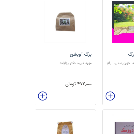
رگ
برگ آویشن
د خون‌رسانی، رفع
مورد تایید دکتر روازاده
تخلیه الکتریسیته
‌بخش
472,000 تومان