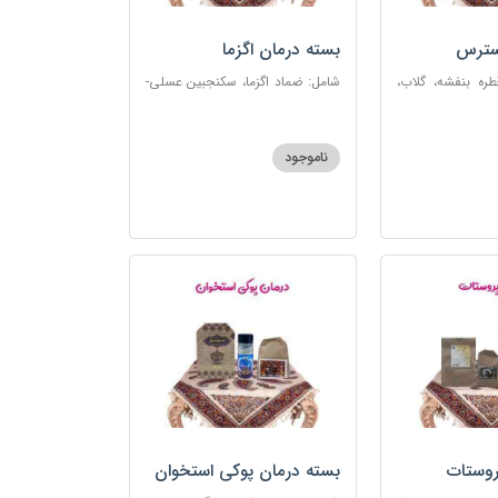
سترس
بسته درمان اگزما
ره بنفشه، گلاب،
شامل: ضماد اگزما، سکنجبین عسلی-
ت، شربت مفرح
عنصلی، گل سرشور، سرکه سیب،
رکب اعصاب، گرده
روغن و قطره بنفشه، کپسول مفتاح
 مبارک
110
ناموجود
روستات
بسته درمان پوکی استخوان