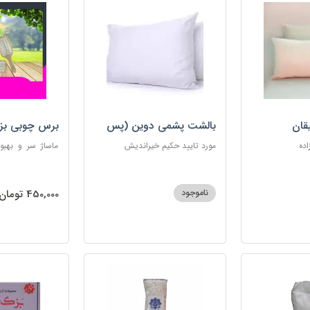
قان
بالشت پشمی دوین (پس
برس چوبی بز
کرایه)
اده
مورد تایید حکیم خیراندیش
ماساژ سر و بهبو
گره‌خوردگی مو، 
ساکن بدن و آرام
ناموجود
450,000 تومان