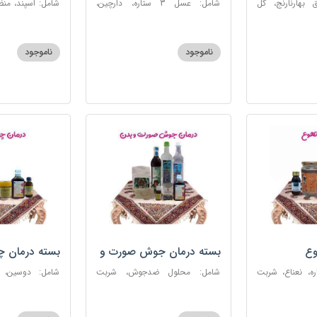
 بهارنارنج، گل
شامل: عسل 3 ستاره، دارچین،
شامل: اسپند، من
لطیب، سکنجبین
زنجبیل، کندر، گل گاوزبان، کنجد
سکنجبین عسلی-
عسلی، دوسین، شربت حیات، گرده
نوره اصیل
گل، حب تقویت حافظه
ناموجود
ناموجود
وع
بسته درمان جوش صورت و
بسته درمان 
بدن
 عسل 3ستاره، نعناع، شربت
شامل: محلول ضدجوش، شربت
شامل: دوسین،
مصفای خون، سکنجبین عسلی-
بلغمی، سویق ج
عنصلی، عرق کاسنی، عرق شاهتره،
خون، اسپند، روغن گ
خاکشیر، صابون شغاری قهوه ای،