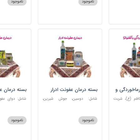
ناموجود
ناموجود
روغن و قطره بنفشه
ماخوردگی و
بسته درمان عفونت ادرار
بسته درمان ع
کاظم (ع)، شربت
شامل: دوسین، جوش شیرین،
 مرکب ضدعفونت،
آویشن، پونه، عرق مرکب ضد
ستاره، نخود زنان
، عنبرنسارا، نمک
عفونت، عسل 3 ستاره
عنبرنسارا، جوش 
اعلا
ناموجود
ناموجود