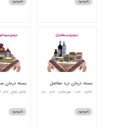
ناموجود
ناموجود
بسته درمان درد مفاصل
بسته درمان سر
آنفلوانزا
شامل: حب سورنجان، حب درد
شامل:دوای امام 
مفاصل و سیاتیک، ارده کنجد، شیره
سرماخوردگی، عرق
انگور، دوسین، دارچین قلم، زنجبیل،
دوسین، عصاره نعنا
دوغ شتر، روغن گرم کد123
دریا
ناموجود
ناموجود