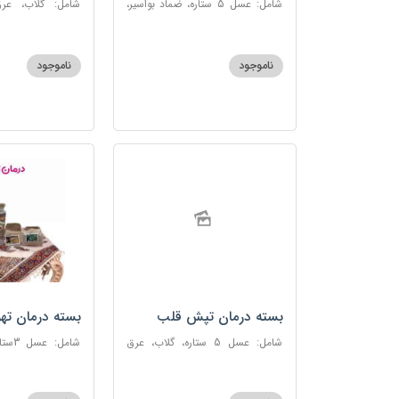
شامل: عسل 5 ستاره، ضماد بواسیر،
شامل: گلاب، عرق
خاکشیر، سکنجبین عسلی-عنصلی،
گاوزبان، سنبل ا
دوسین
عسلی-عنصلی
ناموجود
ناموجود
بسته درمان تپش قلب
بسته درمان ته
شامل: عسل 5 ستاره، گلاب، عرق
شامل:
بیدمشک، عرق بهارنارنج، عطر احیا
سحرآمیز، زنجبیل
سلامت، گل گاوزبان، بهارنارنج