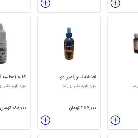
افشانه اسرارآمیز مو
انفیه (عطسه آ
اده
مورد تایید دکتر روازاده
مورد تایید دکتر روا
257,000 تومان
188,000 تومان