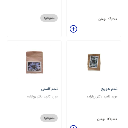
سرشار از پروتئین
ناموجود
94,600 تومان
تخم هویج
تخم کاسنی
مورد تایید دکتر روازاده
مورد تایید دکتر روازاده
ناموجود
126,000 تومان