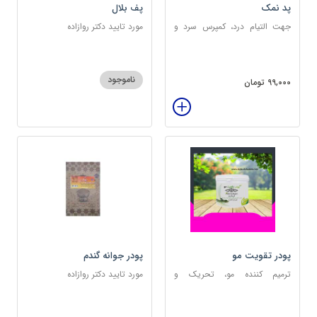
پد نمک
پف بلال
جهت التیام درد، کمپرس سرد و
مورد تایید دکتر روازاده
گرم
ناموجود
99,000 تومان
پودر تقویت مو
پودر جوانه گندم
ترمیم کننده مو، تحریک و
مورد تایید دکتر روازاده
خونرسانی به ریشه مو