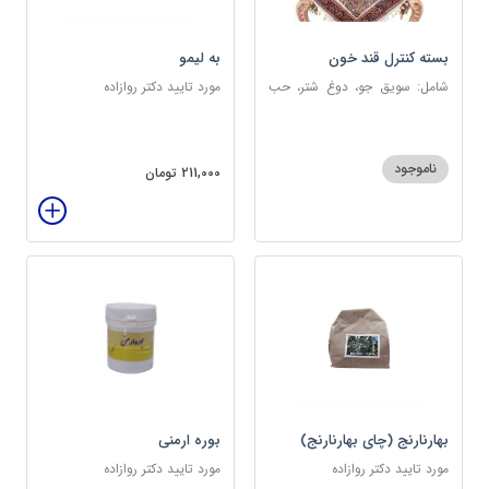
بسته کنترل قند خون
به لیمو
شامل: سویق جو، دوغ شتر، حب
مورد تایید دکتر روازاده
دیابت، عرق مرکب دیابت، عرق
زول و بوقناق، عرق گزنه، سکنجبین
عسلی-عنصلی
ناموجود
211,000 تومان
بهارنارنج (چای بهارنارنج)
بوره ارمنی
مورد تایید دکتر روازاده
مورد تایید دکتر روازاده