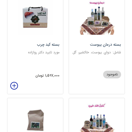
بسته درمان یبوست
بسته کبد چرب
شامل: دوای یبوست، خاکشیر، گل
مورد تایید دکتر روازاده
سرخ، بارهنگ، عرق زول و بوقناق،
عرق یونجه، گلاب، روغن زیتون
ناموجود
1,597,000 تومان