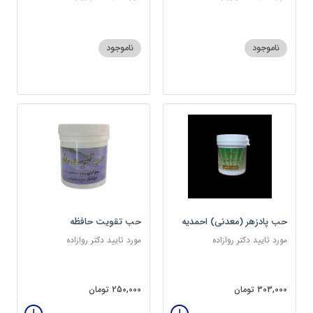
ناموجود
ناموجود
حب پادزهر (معدنی) احمدیه
حب تقویت حافظه
مورد تایید دکتر روازاده
مورد تایید دکتر روازاده
303,000 تومان
250,000 تومان