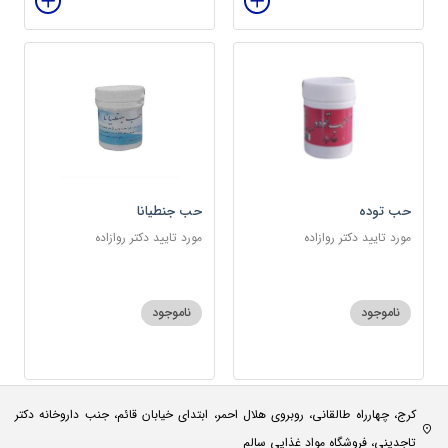
حب توده
حب جنطیانا
مورد تایید دکتر روازاده
مورد تایید دکتر روازاده
ناموجود
ناموجود
کرج، چهارراه طالقانی، روبروی هلال احمر، ابتدای خیابان قائم، جنب داروخانه دکتر
تاجدینی، فروشگاه مواد غذایی سالم