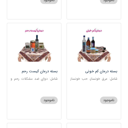
ناموجود
ناموجود
بسته درمان کم خونی
بسته درمان کیست رحم
شامل: عرق خونساز، حب خونساز
شامل: دوای ضد مشکلات رحم و
1و2، گرد کم خونی و تالاسمی،
تخمدان، اسفند، عنبرنسارا، زاج،
حسوم، عرق بیدمشک، سه شیره
خاکشیر، عسل 7 ستاره، روغن
زیتون
ناموجود
ناموجود