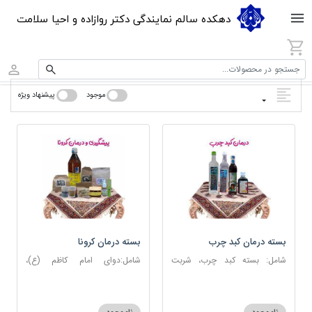
دهکده سالم نمایندگی دکتر روازاده و احیا سلامت
جستجو در محصولات...
موجود
پیشنهاد ویژه
بسته درمان کبد چرب
بسته درمان کرونا
شامل: بسته کبد چرب، شربت
شامل:دوای امام کاظم (ع)،
مصفای خون، عرق کاسنی، عرق
دوسین، اسپند، جوش شیرین،
شاهتره
آویشن، عصاره نعنا، روغن حنظل،
شربت حیات، کندر