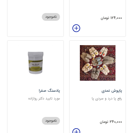
ناموجود
124,000 تومان
پاپوش نمدی
پادسنگ صفرا
رفع پا درد و سردی پا
مورد تایید دکتر روازاده
ناموجود
340,000 تومان