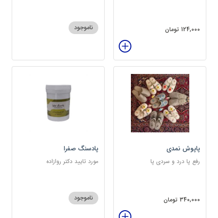
ناموجود
124,000 تومان
پاپوش نمدی
پادسنگ صفرا
رفع پا درد و سردی پا
مورد تایید دکتر روازاده
ناموجود
340,000 تومان