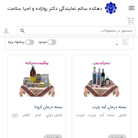
دهکده سالم نمایندگی دکتر روازاده و احیا سلامت
جستجو در محصولات...
موجود
پیشنهاد ویژه
بسته درمان کبد چرب
بسته درمان کرونا
شامل: بسته کبد چرب، شربت
شامل:دوای امام کاظم (ع)،
مصفای خون، عرق کاسنی، عرق
دوسین، اسپند، جوش شیرین،
شاهتره
آویشن، عصاره نعنا، روغن حنظل،
شربت حیات، کندر