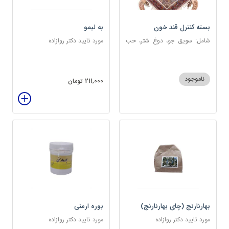
بسته کنترل قند خون
به لیمو
شامل: سویق جو، دوغ شتر، حب
مورد تایید دکتر روازاده
دیابت، عرق مرکب دیابت، عرق
زول و بوقناق، عرق گزنه، سکنجبین
عسلی-عنصلی
ناموجود
211,000 تومان
بهارنارنج (چای بهارنارنج)
بوره ارمنی
مورد تایید دکتر روازاده
مورد تایید دکتر روازاده