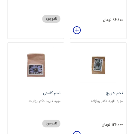
سرشار از پروتئین
ناموجود
94,600 تومان
تخم هویج
تخم کاسنی
مورد تایید دکتر روازاده
مورد تایید دکتر روازاده
ناموجود
126,000 تومان