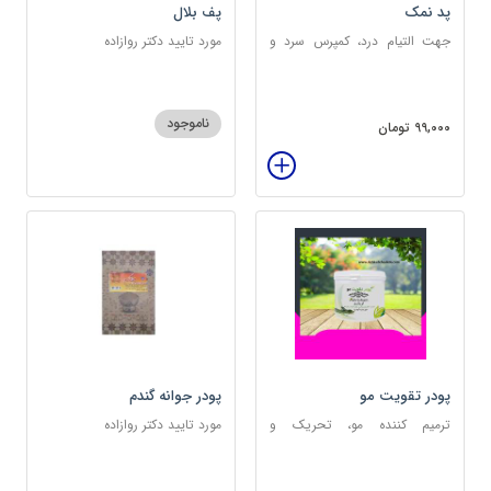
پد نمک
پف بلال
جهت التیام درد، کمپرس سرد و
مورد تایید دکتر روازاده
گرم
ناموجود
99,000 تومان
پودر تقویت مو
پودر جوانه گندم
ترمیم کننده مو، تحریک و
مورد تایید دکتر روازاده
خونرسانی به ریشه مو