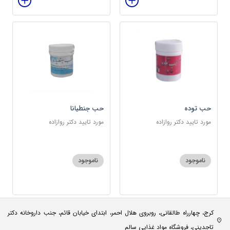
حب توده
حب جنطیانا
مورد تایید دکتر روازاده
مورد تایید دکتر روازاده
ناموجود
ناموجود
کرج، چهارراه طالقانی، روبروی هلال احمر، ابتدای خیابان قائم، جنب داروخانه دکتر
تاجدینی، فروشگاه مواد غذایی سالم