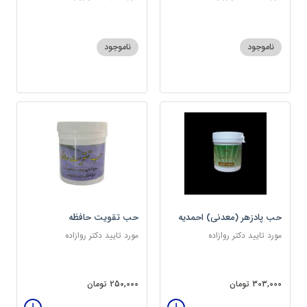
ناموجود
ناموجود
حب پادزهر (معدنی) احمدیه
حب تقویت حافظه
مورد تایید دکتر روازاده
مورد تایید دکتر روازاده
303,000 تومان
250,000 تومان