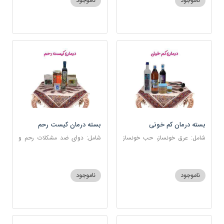
ناموجود
ناموجود
بسته درمان کم خونی
بسته درمان کیست رحم
شامل: عرق خونساز، حب خونساز
شامل: دوای ضد مشکلات رحم و
1و2، گرد کم خونی و تالاسمی،
تخمدان، اسفند، عنبرنسارا، زاج،
حسوم، عرق بیدمشک، سه شیره
خاکشیر، عسل 7 ستاره، روغن
زیتون
ناموجود
ناموجود