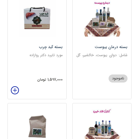
بسته درمان یبوست
بسته کبد چرب
شامل: دوای یبوست، خاکشیر، گل
مورد تایید دکتر روازاده
سرخ، بارهنگ، عرق زول و بوقناق،
عرق یونجه، گلاب، روغن زیتون
ناموجود
1,597,000 تومان