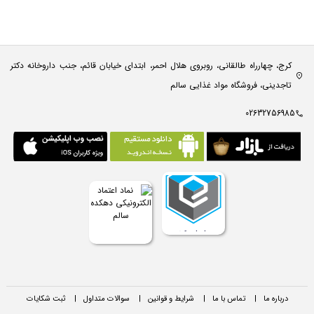
کرج، چهارراه طالقانی، روبروی هلال احمر، ابتدای خیابان قائم، جنب داروخانه دکتر
تاجدینی، فروشگاه مواد غذایی سالم
02632756985
درباره ما
|
تماس با ما
|
شرایط و قوانین
|
سوالات متداول
|
ثبت شکایات