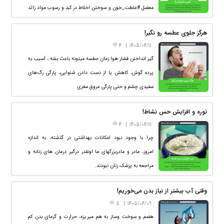
معضل #غلظت_خون و سوختن اخلاط در کبد و رسوب مواد زائد
در عروق پا است که معمولاً همراه با ضعف و احساس سوزن
هرگز جلوی عطسه رو نگیر!
سوزن شدن کف پا خود را نشان میدهد و ممکن است ایجاد
4
|
1405/04/11
عدم تعادل کند.
گیر انداختن فشار هوا زمان عطسه میتونه باعث بشه:، آسیب به
پرده گوش، کاهش یا از دست دادن شنوایی، پارگی رگ‌های
سفیدی چشم و حتی پارگی عروق مغزی
برای کنترل عطسه، سعی کن با دستمال جلوی دهان و بینی رو
نوره و افزایش حس نشاط!
بگیری، اما فشار هوا رو آزاد بذار!
4
|
1405/04/11
چرا با وجود نبود امکانات بهداشتی در گذشته، به اندازه
امروز، مادر و مادربزرگهای ما اونقدر درگیر درمان های زنانه و
مراجعه به پزشک زنان نبودند.
یکی از دلایلش، استفاده از محصولی بوده که قارچ ها و عفونت
وقتی آب بیشتر از نیاز بدن می‌خوریم!
های زنانه رو از بین می برده و سموم بدن رو بیرون می کشیده.
5
|
1405/04/09
هضم و سوخت وساز به هم میریزه، حرارت و گرمای بدن کم