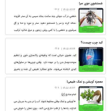
شستشوی موی سر!
شده که استفاده ی مداوم از روغن سیاه دانه طاسی را هم درمان
3
|
1405/04/24
کرده است.
خطمي در آب جوش چند ساعت بماند سپس به آن سدر افزوده
،صاف كرده و سر را شستشو دهيد. سدر و مورد و حنا و گِل
سرشوی و خطمی را با كمی روغن زيتون و عرق شاتره تركيب
كرده سپس يكي دو قاشق سركه به آن افزوده و سر را با آن
کبد چرب چیست؟
بشوييد. تركيبات داراي سدر و گل سرشوي جهت موهاي چرب
4
|
1405/04/24
مناسب است.
کبد، عضوی حیاتی است که وظیفه‌ی پاک‌سازی خون و تنظیم
سوخت‌وساز بدن را بر عهده دارد. وقتی چربی‌ها در سلول‌های
کبدی انباشته می‌شوند، مانع عملکرد طبیعی آن شده و به‌مرور
باعث اختلال می‌شوند؛ به این حالت می‌گوییم کبد چرب.
معجزه آویشن و نمک طبیعی!
9
|
1405/04/23
امام صادق (ع):
🔸آویشن و نمک وقتی مخلوط شوند آب را در بدن به جریان می
اندازند، بادها را از قلب خارج می کنند ، بوی دهان را خوش می