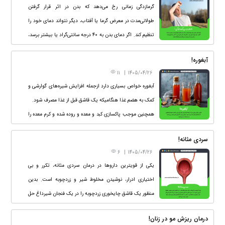
گرمازدگی زمانی رخ می‌دهد که بدن در اثر قرار گرفتن
طولانی‌مدت در معرض گرما یا آفتاب، دیگر نتواند دمای خود را
تنظیم کند. اگر دمای بدن به ۴۰ درجه سانتی‌گراد یا بیشتر برسد،
این وضعیت می‌تواند بسیار خطرناک باشد.
آبغوره!
11
|
1405/04/26
آبغوره خواص بسیاری دارد ازجمله افزایش شیره‌های گوارشی و
کمک به هضم ‌غذا هنگامیکه یک قاشق قبل از غذا مصرف شود.
همچنین موجب پاکسازی کبد و معده و روده شده و کرم ‌معده را
از بین میبرد.
سردی مثانه!
6
|
1405/04/26
یکی از قویترین داروها در درمان سردی مثانه، تکرر و بی
اختیاری ادرار، نوشیدن مخلوط شیر و زردچوبه است. بدین
منظور یک قاشق چایخوری زردچوبه را در یک فنجان شیرداغ حل
کرده و پس از اینکه کمی از داغی آن کاسته شد بامقداری عسل
درمان ریزش مو در زنان!
شیرین کنید و شبها قبل از خواب میل نمایید.