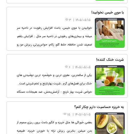
فصل تابستون تشدید میشه.
با موی خیس نخوابید!
3
|
1405/05/15
خوابیدن با موی خیس، باعث افزایش رطوبت در ناحیه سر
میشه و بیماری‌های رطوبتی در ناحیه سر مثل : افزایش بلغم،
ضعیف شدن حافظه، خلط گلو، زکام، حواس‌پرتی، ریزش مو رو
افزایش میده و میتونه باعث سردرد بشه.
شربت خنک کننده!
6
|
1405/05/05
یکی از سالمترین، مقوی ترین و خوشمزه ترین نوشیدنی های
خنک برای فصل‌های گرم ، شربت بهارنارنج و تخم شربتی است.
خواص شربت بهار نارنج : آرامش‌بخش، ضد هیجانات دستگاه
عصبی، تقويت قلب و اعصاب، از بین بردن تشنج و تپش
به خربزه حساسیت دارم چکار کنم؟
نامنظم قلب، کاهش سردردهای میگرنی
15
|
1405/05/05
بعضی خوراکی ها مثل خربزه و انگور باعث برون ریزی سموم از
بدن میشن. بنابرین ریزش نزله با خوردن خربزه، طبیعیه