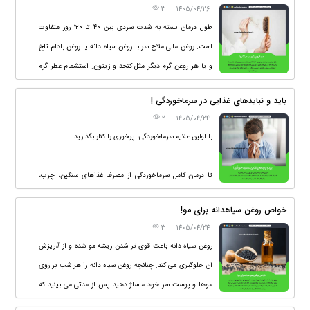
3
|
1405/04/26
طول درمان بسته به شدت سردی بین ۴۰ تا ۱۲۰ روز متفاوت
است. روغن مالی ملاج سر با روغن سیاه دانه یا روغن بادام تلخ
و یا هر روغن گرم دیگر مثل کنجد و زیتون. استشمام عطر گرم
(یاس ـ مریم ـ محمدی ـ نرگس ـ مشک و . . . ) شبها هنگام
باید و نبایدهای غذایی در سرماخوردگی !
خواب بهتراست زیر بینی مالیده شود.
2
|
1405/04/24
با اولین علایم سرماخوردگی، پرخوری را کنار بگذارید!
تا درمان کامل سرماخوردگی از مصرف غذاهای سنگین، چرب،
تند و ترش، ماست، بستنی و خوراکی های خیلی سرد خودداری
خواص روغن سیاهدانه برای مو!
کنید.
3
|
1405/04/24
روغن سیاه دانه باعث قوی تر شدن ریشه مو شده و از #ریزش
آن جلوگیری می کند. چنانچه روغن سیاه دانه را هر شب بر روی
موها و پوست سر خود ماساژ دهید پس از مدتی می بینید که
ریزش مو کمتر شده و موها ضخیم تر شده اند، حتی مشاهده