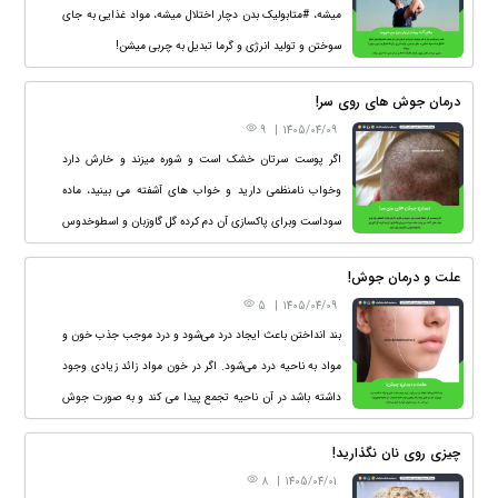
میشه، #متابولیک بدن دچار اختلال میشه، مواد غذایی به جای
سوختن و تولید انرژی و گرما تبدیل به چربی میشن!
نتیجه؟
درمان جوش های روی سر!
چربی میره تو شکم و پهلو و کم‌کم اطراف احشاء و سراسر بدن،
9
|
1405/04/09
جا خوش میکنه .
اگر پوست سرتان خشک است و شوره میزند و خارش دارد
وخواب نامنظمی دارید و خواب های آشفته می بینید، ماده
سوداست وبرای پاکسازی آن دم کرده گل گاوزبان و اسطوخدوس
و افتیمون میل کنید.
علت و درمان جوش!
5
|
1405/04/09
بند انداختن باعث ایجاد درد می‌شود و درد موجب جذب خون و
مواد به ناحیه درد می‌شود. اگر در خون مواد زائد زیادی وجود
داشته باشد در آن ناحیه تجمع پیدا می کند و به صورت جوش
خود را نشان می دهد.
چیزی روی نان نگذارید!
8
|
1405/04/01