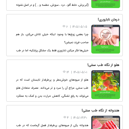
(آبریزش، خلط گلو ، درد ، سوزش، عطسه و... ) و در اصل نشونه
انباشت سموم و نیاز بدن به #پاکسازی و مواردی مثل حجامت
درمان ناباروری!
هست.
6
|
1405/05/05
چرا بعضی زوج‌ها با وجود اینکه خیلی تلاش می‌کنن، باز هم
صاحب فرزند نمیشن؟
خیلی‌ها فکر میکنن ناباروری فقط یک مشکل پزشکیه؛ اما در طب
اسلامی، علت‌ها خیلی گسترده‌تر از چیزیه که معمولاً بهش
هلو از نگاه طب سنتی!
توجه میشه.
14
|
1405/05/01
هلو از میوه‌های خوش‌عطر و پرطرفدار تابستان است که در
طب سنتی، مزاج آن را سرد و تر می‌دانند. مصرف متعادل هلو
می‌تواند به رفع تشنگی، کاهش حرارت بدن و کمک به عملکرد
طبیعی روده‌ها، به‌ویژه در افراد دچار یبوست، کمک کند.
هندوانه از نگاه طب سنتی!
4
|
1405/04/30
هندوانه یکی از میوه‌های پرطرفدار فصل گرماست که در طب