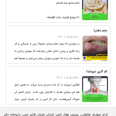
امام صادق علیه السلام:
«لاَ يُوضَعُ اَلرَّغِيفُ تَحْتَ اَلْقَصْعَةِ»
نبايد نان را زير كاسه نهند.
زخم دهان!
7
|
1405/04/01
✍️الکافی، ج۶، ص۳۰۳
در مواردی که بیمار اعلام میدارد معمولاً پس از خستگی و كار
زياد فكری و روحی داخل دهان زخم شده که سوزش زيادی به
همراه دارد و با غذا خوردن سوزش بيشتر می شود و معمولاً هم
زخم‌ها يک هفته ادامه دارد.
کم کاری تیروئید!
19
|
1405/03/31
کم‌کاری تیروئید در اثر شدت سردی پدید می‌آید. به همین دلیل
هم این بیماری همراه با افزایش وزن است. درمان اصلی آن
خوراک گرمی‌هاست. حال اگر کسی در اثر مصرف گرمی، دچار
جوش یا دیگر علائم غلبه گرمی شد باید در کنار آن‌ها مقدار کمی
سردی‌جات مانند ماست یا آبلیمو مصرف کند.
کرج، چهارراه طالقانی، روبروی هلال احمر، ابتدای خیابان قائم، جنب داروخانه دکتر