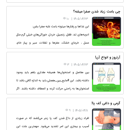
کنند ، #بلغم را می سوزانند، به آلت سفتی می بخشند ، به معده
چی باعث زیاد شدن صفرا میشه؟
نرمی می بخشند ، انسداد را باز می کنند.
10
|
1405/04/23
این غذاها و رفتارها میتونه باعث غلبه صفرا بشن:
ادویه‌های تند: فلفل، زنجبیل، خردل، خوراکی‌های خیلی گرم مثل
عسل ، خرمای خشک، مغزها و تنقلات، سیر و پیاز خام،
نوشیدنی داغهایی مثل: چای، قهوه، نسکافه
آرتروز و انواع آن!
3
|
1405/04/23
بین مفاصل و استخوان‌ها همیشه مقداری بلغم باید وجود
داشته باشد، این #مایع_بین_مفصلی باید به اندازه کافی باشد تا
استخوان‌ها به راحتی حرکت کرده و انعطاف داشته باشند. اگر
میزان این مایع کم باشد باعث خشکی بین مفاصل شده و هنگام
گرمی و داغی کف پا!
حرکت استخوان‌ها صدا می‌دهند.
9
|
1405/04/11
افراد زیادی از داغ شدن کف پا زجر می‌کشند که در صورت
آسیب و بیماری این امر تشدید می‌شود. مهمترین علت این