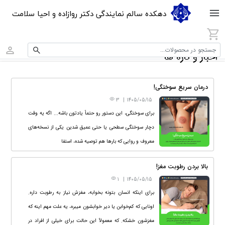
دهکده سالم نمایندگی دکتر روازاده و احیا سلامت
جستجو در محصولات...
اخبار و تازه ها
درمان سریع سوختگی!
3
|
1405/05/15
برای سوختگی، این دستور رو حتماً یادتون باشه... اگه یه وقت
دچار سوختگی سطحی یا حتی عمیق شدین یکی از نسخه‌های
معروف و روایی که بارها هم توصیه شده، استفا
از دال عدس (عدس قرمز) هست.
بالا بردن رطوبت مغز!
1
|
1405/05/15
برای اینکه انسان بتونه بخوابه، مغزش نیاز به رطوبت داره.
اونایی که کم‌خوابن یا دیر خوابشون میبره، یه علت مهم اینه که
مغزشون خشکه. که معمولاً این حالت برای خیلی از افراد در