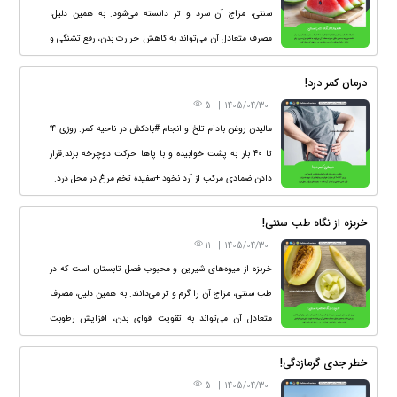
سنتی، مزاج آن سرد و تر دانسته می‌شود. به همین دلیل،
مصرف متعادل آن می‌تواند به کاهش حرارت بدن، رفع تشنگی و
کمک به تأمین آب مورد نیاز بدن در روزهای گرم کمک کند.
درمان کمر درد!
5
|
1405/04/30
مالیدن روغن بادام تلخ و انجام #بادکش در ناحیه کمر. روزی ۱۴
تا ۴۰ بار به پشت خوابیده و با پاها حرکت دوچرخه بزند.قرار
دادن ضمادی مرکب از آرد نخود +سفیده تخم مرغ در محل درد.
خربزه از نگاه طب سنتی!
11
|
1405/04/30
خربزه از میوه‌های شیرین و محبوب فصل تابستان است که در
طب سنتی، مزاج آن را گرم و تر می‌دانند. به همین دلیل، مصرف
متعادل آن می‌تواند به تقویت قوای بدن، افزایش رطوبت
طبیعی و کمک به رفع تشنگی در روزهای گرم کمک کند.
خطر جدی گرمازدگی!
5
|
1405/04/30